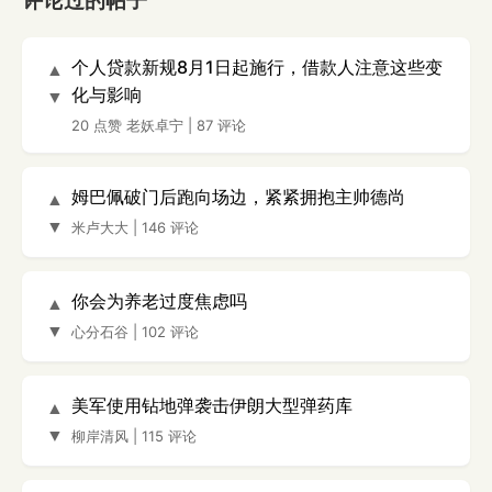
评论过的帖子
个人贷款新规8月1日起施行，借款人注意这些变
▲
化与影响
▼
20 点赞
老妖卓宁
|
87 评论
姆巴佩破门后跑向场边，紧紧拥抱主帅德尚
▲
▼
米卢大大
|
146 评论
你会为养老过度焦虑吗
▲
▼
心分石谷
|
102 评论
美军使用钻地弹袭击伊朗大型弹药库
▲
▼
柳岸清风
|
115 评论