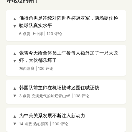
评论过的帖子
佛得角男足连续对阵世界杯冠亚军，两场硬仗检
▲
验球队真实水平
▼
6 点赞
上中海
|
123 评论
张雪今天给全体员工午餐每人额外加了一只大龙
▲
虾，大伙都乐坏了
▼
东西洞庭
|
106 评论
韩国队前主帅在机场被球迷围住喊还钱
▲
▼
3 点赞
充满元气的灿烂青山v5
|
138 评论
为中美关系发展不断注入新动力
▲
▼
14 点赞
热心消闲
|
200 评论