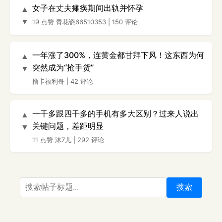
女子在丈夫瘫痪期间出轨并怀孕
▲
▼
19 点赞
青花瓷66510353
|
150 评论
一年涨了300%，连黄金都甘拜下风！这东西为何
▲
突然成为“抢手货”
▼
撸卡福利哥
|
42 评论
一千多跟四千多的手机有多大区别？过来人说出
▲
关键问题，差距明显
▼
11 点赞
沐7儿
|
292 评论
搜索