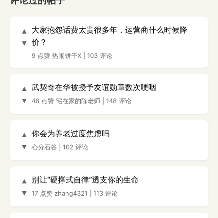
评论过的帖子
大家抱怨话费太贵很多年，运营商什么时候降
▲
价？
▼
9 点赞
热闹饼干X
|
103 评论
武契奇在华被授予友谊勋章数次哽咽
▲
▼
48 点赞
宅在家的陈老师
|
148 评论
你会为养老过度焦虑吗
▲
▼
心分石谷
|
102 评论
别让“硬撑式自律”透支你的生命
▲
▼
17 点赞
zhang4321
|
113 评论