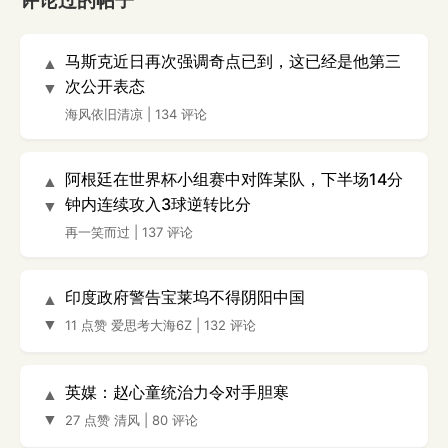
评论过的帖子
马斯克近日再次强调奇点已到，这已经是他第三
▲
次公开表态
▼
海风依旧清凉
|
134 评论
阿根廷在世界杯小组赛中对阵某队，下半场14分
▲
钟内连续攻入3球逆转比分
▼
再一笑而过
|
137 评论
印度政府警告宝莱坞不得阴阳中国
▲
▼
11 点赞
爱思考大海6Z
|
132 评论
英媒：赵心童统治力令对手胆寒
▲
▼
27 点赞
清风
|
80 评论