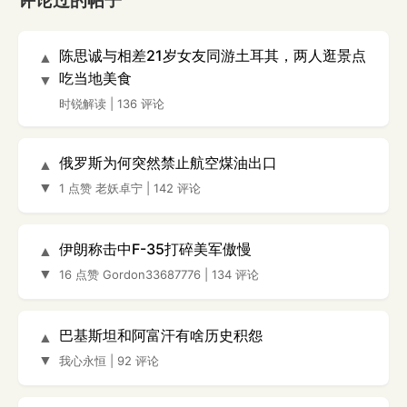
评论过的帖子
陈思诚与相差21岁女友同游土耳其，两人逛景点
▲
吃当地美食
▼
时锐解读
|
136 评论
俄罗斯为何突然禁止航空煤油出口
▲
▼
1 点赞
老妖卓宁
|
142 评论
伊朗称击中F-35打碎美军傲慢
▲
▼
16 点赞
Gordon33687776
|
134 评论
巴基斯坦和阿富汗有啥历史积怨
▲
▼
我心永恒
|
92 评论