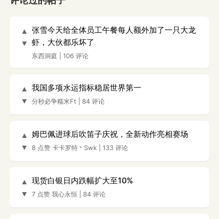
评论过的帖子
张雪今天给全体员工午餐每人额外加了一只大龙
▲
虾，大伙都乐坏了
▼
东西洞庭
|
106 评论
我国多项水运指标稳居世界第一
▲
▼
分秒必争糯米Ft
|
84 评论
姆巴佩进球后吹笛子庆祝，全新动作亮相赛场
▲
▼
8 点赞
卡卡罗特丶Swk
|
133 评论
现货白银日内跌幅扩大至10%
▲
▼
7 点赞
我心永恒
|
84 评论