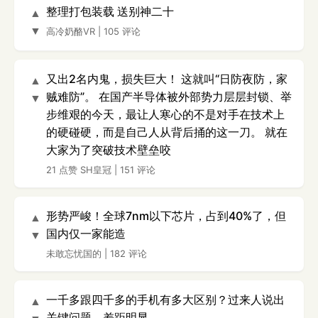
整理打包装载 送别神二十
▲
▼
高冷奶酪VR
|
105 评论
又出2名内鬼，损失巨大！ 这就叫“日防夜防，家
▲
贼难防”。 在国产半导体被外部势力层层封锁、举
▼
步维艰的今天，最让人寒心的不是对手在技术上
的硬碰硬，而是自己人从背后捅的这一刀。 就在
大家为了突破技术壁垒咬
21 点赞
SH皇冠
|
151 评论
形势严峻！全球7nm以下芯片，占到40%了，但
▲
国内仅一家能造
▼
未敢忘忧国的
|
182 评论
一千多跟四千多的手机有多大区别？过来人说出
▲
关键问题，差距明显