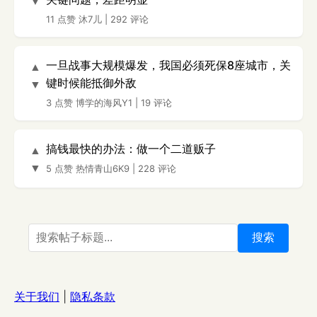
▼
11 点赞
沐7儿
|
292 评论
一旦战事大规模爆发，我国必须死保8座城市，关
▲
键时候能抵御外敌
▼
3 点赞
博学的海风Y1
|
19 评论
搞钱最快的办法：做一个二道贩子
▲
▼
5 点赞
热情青山6K9
|
228 评论
搜索
关于我们
|
隐私条款