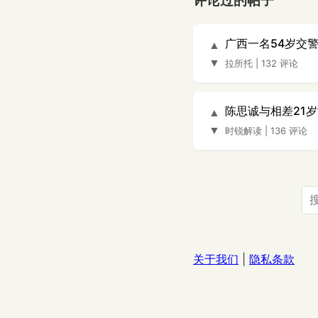
评论过的帖子
广西一名54岁交
▲
▼
拉所托
|
132 评论
陈思诚与相差21
▲
▼
时锐解读
|
136 评论
关于我们
|
隐私条款