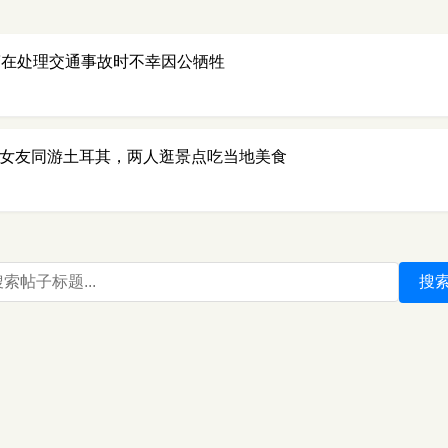
警在处理交通事故时不幸因公牺牲
岁女友同游土耳其，两人逛景点吃当地美食
搜