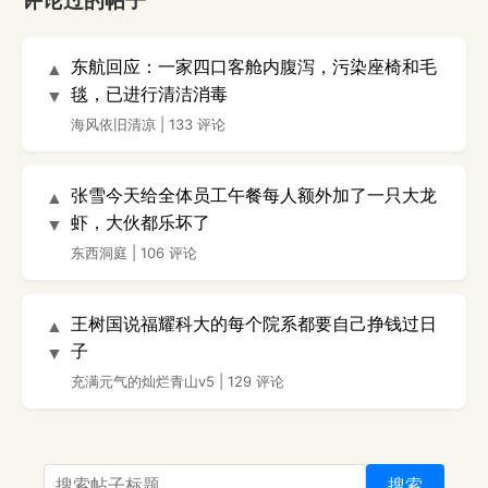
评论过的帖子
东航回应：一家四口客舱内腹泻，污染座椅和毛
▲
毯，已进行清洁消毒
▼
海风依旧清凉
|
133 评论
张雪今天给全体员工午餐每人额外加了一只大龙
▲
虾，大伙都乐坏了
▼
东西洞庭
|
106 评论
王树国说福耀科大的每个院系都要自己挣钱过日
▲
子
▼
充满元气的灿烂青山v5
|
129 评论
搜索