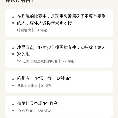
评论过的帖子
在昨晚的比赛中，足球用失败惩罚了不尊重规则
▲
的人，媒体人说得守规矩才行
▼
时锐解读
|
131 评论
凌晨五点，17岁少年摸黑拔花生，却错拔了别人
▲
家的地
▼
24 点赞
雪地里欢闹的玩客
|
127 评论
杭州有一座“天下第一财神庙”
▲
▼
风趣的朱朱朱
|
91 评论
俄罗斯天空现4个月亮
▲
▼
19 点赞
bill
|
128 评论