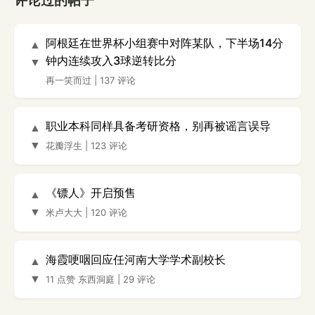
评论过的帖子
阿根廷在世界杯小组赛中对阵某队，下半场14分
▲
钟内连续攻入3球逆转比分
▼
再一笑而过
|
137 评论
职业本科同样具备考研资格，别再被谣言误导
▲
▼
花瓣浮生
|
123 评论
《镖人》开启预售
▲
▼
米卢大大
|
120 评论
海霞哽咽回应任河南大学学术副校长
▲
▼
11 点赞
东西洞庭
|
29 评论