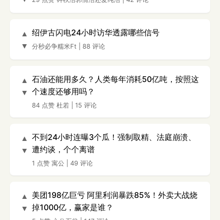
绍伊古闪电24小时访华透露哪些信号
▲
▼
分秒必争糯米Ft
|
88 评论
石油还能用多久？人类每年消耗50亿吨，按照这
▲
个速度还够用吗？
▼
84 点赞
杜若
|
15 评论
不到24小时连曝3个瓜！强制取精、法庭崩溃、
▲
遭约谈，个个离谱
▼
1 点赞
寓公
|
49 评论
美团198亿巨亏 阿里利润暴跌85%！外卖大战烧
▲
掉1000亿，赢家是谁？
▼