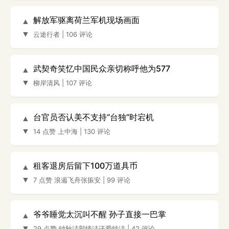
解放军驱离荷兰军机现场画面
▲
▼
云途行者
|
106 评论
武契奇笑忆中国民众亲切称呼他为577
▲
▼
柳岸清风
|
107 评论
台官员否认美不支持“台独”时宕机
▲
▼
14 点赞
上中海
|
130 评论
租客退房后留下100万道具币
▲
▼
7 点赞
浪遏飞舟张振安
|
99 评论
爷爷睡觉太沉叫不醒 孙子直接一巴掌
▲
▼
29 点赞
钟秋洁郭情洁还爱纯洁
|
42 评论