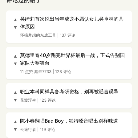
评论过的帖子
吴绮莉首次说出当年成龙不愿认女儿吴卓林的具
▲
体原因
▼
怀揣梦想的东成工具
|
137 评论
莫德里奇40岁踢完世界杯最后一战，正式告别国
▲
家队大赛舞台
▼
11 点赞
鑫垚7733
|
128 评论
职业本科同样具备考研资格，别再被谣言误导
▲
▼
花瓣浮生
|
123 评论
陈小春翻唱Bad Boy，独特嗓音唱出别样味道
▲
▼
云途行者
|
119 评论