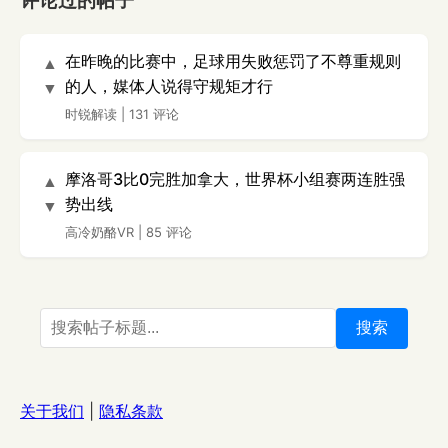
评论过的帖子
在昨晚的比赛中，足球用失败惩罚了不尊重规则
▲
的人，媒体人说得守规矩才行
▼
时锐解读
|
131 评论
摩洛哥3比0完胜加拿大，世界杯小组赛两连胜强
▲
势出线
▼
高冷奶酪VR
|
85 评论
搜索
关于我们
|
隐私条款