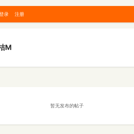
登录
注册
桔M
暂无发布的帖子