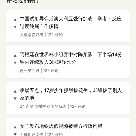
评论过的帖子
中国试射导弹后澳大利亚强行加戏，学者：反应
▲
过度纯属自作多情
▼
太极拳爱好者
|
122 评论
阿根廷在世界杯小组赛中对阵某队，下半场14分
▲
钟内连续攻入3球逆转比分
▼
再一笑而过
|
137 评论
凌晨五点，17岁少年摸黑拔花生，却错拔了别人
▲
家的地
▼
24 点赞
雪地里欢闹的玩客
|
127 评论
女子发布地铁虚假视频被警方行政拘留
▲
▼
手机用户文锋
|
125 评论