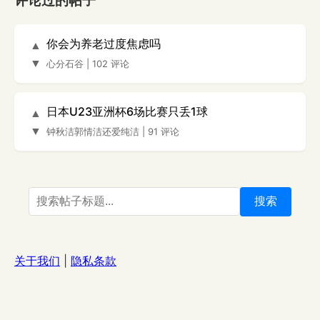
评论过的帖子
你会为养老过度焦虑吗
▲
▼
心分石谷
|
102 评论
日本U23亚洲杯6场比赛只丢1球
▲
▼
钟秋洁郭情洁还爱纯洁
|
91 评论
搜索
关于我们
|
隐私条款