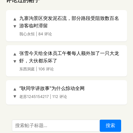
评论过的帖子
九寨沟景区突发泥石流，部分路段受阻致数百名
▲
游客临时滞留
▼
我心永恒
|
84 评论
张雪今天给全体员工午餐每人额外加了一只大龙
▲
虾，大伙都乐坏了
▼
东西洞庭
|
106 评论
“耿同学讲故事”为什么惊动全网
▲
▼
老苏1245154217
|
112 评论
搜索