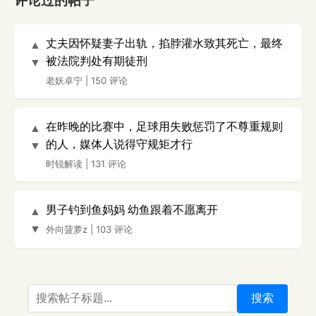
评论过的帖子
丈夫因怀疑妻子出轨，掐脖灌水致其死亡，最终
▲
被法院判处有期徒刑
▼
老妖卓宁
|
150 评论
在昨晚的比赛中，足球用失败惩罚了不尊重规则
▲
的人，媒体人说得守规矩才行
▼
时锐解读
|
131 评论
男子钓到鱼妈妈 幼鱼跟着不愿离开
▲
▼
外向菠萝z
|
103 评论
搜索