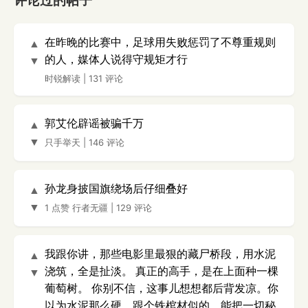
评论过的帖子
在昨晚的比赛中，足球用失败惩罚了不尊重规则
▲
的人，媒体人说得守规矩才行
▼
时锐解读
|
131 评论
郭艾伦辟谣被骗千万
▲
▼
只手举天
|
146 评论
孙龙身披国旗绕场后仔细叠好
▲
▼
1 点赞
行者无疆
|
129 评论
我跟你讲，那些电影里最狠的藏尸桥段，用水泥
▲
浇筑，全是扯淡。 真正的高手，是在上面种一棵
▼
葡萄树。 你别不信，这事儿想想都后背发凉。你
以为水泥那么硬，跟个铁棺材似的，能把一切秘