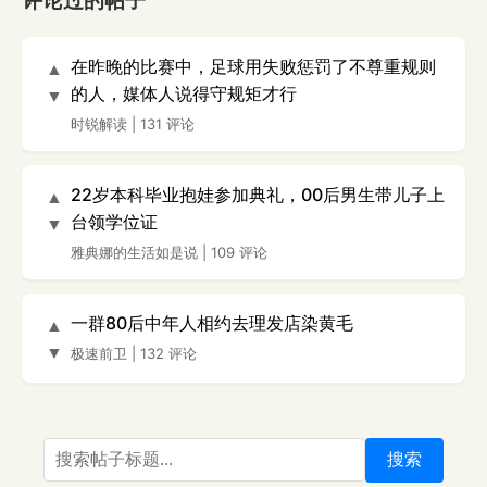
评论过的帖子
在昨晚的比赛中，足球用失败惩罚了不尊重规则
▲
的人，媒体人说得守规矩才行
▼
时锐解读
|
131 评论
22岁本科毕业抱娃参加典礼，00后男生带儿子上
▲
台领学位证
▼
雅典娜的生活如是说
|
109 评论
一群80后中年人相约去理发店染黄毛
▲
▼
极速前卫
|
132 评论
搜索