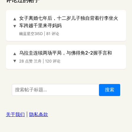
评论过的帖子
女子离婚七年后，十二岁儿子独自背着行李坐火
▲
车跨越千里来寻妈妈
▼
幽蓝星空3I5D
|
81 评论
乌拉圭连续两场平局，与佛得角2-2握手言和
▲
▼
28 点赞
兰舟
|
120 评论
搜索
关于我们
|
隐私条款