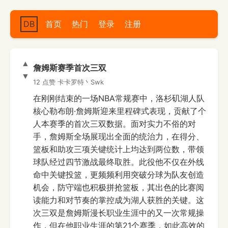
DB
首页
热门
登录
注册
▲
詹姆斯赛季首次三双
▼
12 点赞
卡卡罗特丶Swk
在刚刚结束的一场NBA常规赛中，洛杉矶湖人队
核心勒布朗·詹姆斯迎来里程碑式表现，贡献了个
人本赛季的首次三双数据。面对实力不俗的对
手，詹姆斯全场展现出全面的统治力，在得分、
篮板和助攻三项关键统计上均达到两位数，带领
球队经过四节激战最终取胜。此役他不仅在外线
命中关键投篮，更频频利用突破分球为队友创造
机会，防守端也积极拼抢篮板，其出色的比赛阅
读能力和对节奏的掌控成为湖人获胜的关键。这
次三双是詹姆斯漫长职业生涯中的又一次常规操
作，但在他职业生涯的第21个赛季，如此高效的