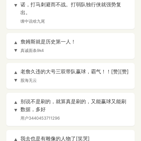
诺，打马刺避而不战。打弱队独行侠就强势复
▼
出。
缠中说啥九尾
詹姆斯就是历史第一人！
▲
▼
真诚面条9k4
老詹久违的大号三双带队赢球，霸气！！[赞][赞]
▲
▼
股海无云
别说不是刷的，就算真是刷的，又能赢球又能刷
▲
数据，多好
▼
用户3440453711296
我去也是有雕像的人物了[笑哭]
▲