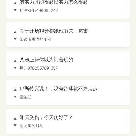
有实力才能得瑟没实力怎么得瑟
▲
▼
用户4917496065242
等于开场14分都跟他有关，厉害
▲
▼
田边听虫语的闲者
八步上篮你以为闹着玩的
▲
▼
用户9762557891357
巴斯特要说了，没有合球就不算走步
▲
▼
童连碧
昨天受伤，今天伤好了？
▲
▼
胡同里的月亮