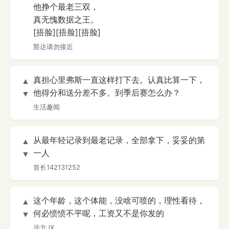
他挣个最老三双，
真无愧数据之王。
[捂脸][捂脸][捂脸]
豁达请勿接近
真担心里弗斯一直这样打下去。认真比算一下，
▲
他得分和送分差不多。到季后赛怎么办？
▼
生活趣闻
从最年轻记录到最老记录，全部拿下，妥妥的第
▲
一人
▼
首长142131252
这个年龄，这个体能，没啥可喷的，理性看待，
▲
何必愤愤不平呢，工资又不是你发的
▼
远方JX