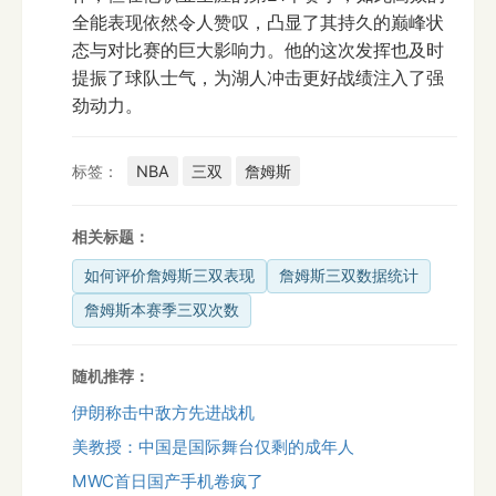
全能表现依然令人赞叹，凸显了其持久的巅峰状
态与对比赛的巨大影响力。他的这次发挥也及时
提振了球队士气，为湖人冲击更好战绩注入了强
劲动力。
标签：
NBA
三双
詹姆斯
相关标题：
如何评价詹姆斯三双表现
詹姆斯三双数据统计
詹姆斯本赛季三双次数
随机推荐：
伊朗称击中敌方先进战机
美教授：中国是国际舞台仅剩的成年人
MWC首日国产手机卷疯了