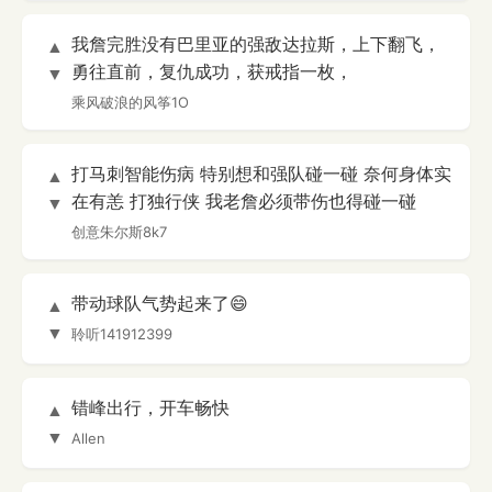
我詹完胜没有巴里亚的强敌达拉斯，上下翻飞，
▲
勇往直前，复仇成功，获戒指一枚，
▼
乘风破浪的风筝1O
打马刺智能伤病 特别想和强队碰一碰 奈何身体实
▲
在有恙 打独行侠 我老詹必须带伤也得碰一碰
▼
创意朱尔斯8k7
带动球队气势起来了😄
▲
▼
聆听141912399
错峰出行，开车畅快
▲
▼
Allen