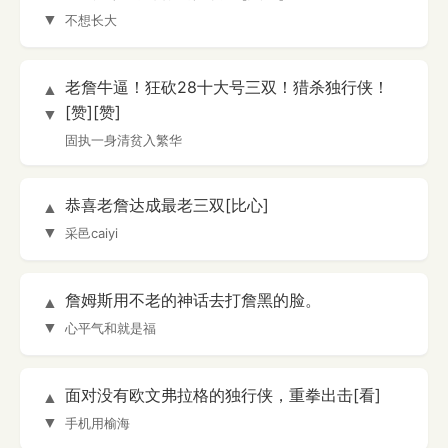
▼
不想长大
老詹牛逼！狂砍28十大号三双！猎杀独行侠！
▲
[赞][赞]
▼
固执一身清贫入繁华
恭喜老詹达成最老三双[比心]
▲
▼
采邑caiyi
詹姆斯用不老的神话去打詹黑的脸。
▲
▼
心平气和就是福
面对没有欧文弗拉格的独行侠，重拳出击[看]
▲
▼
手机用榆海