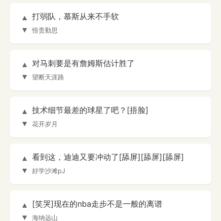
打弱队，慕斯从来不手软
▲
▼
悟贵勤思
对马刺要是有詹姆斯估计胜了
▲
▼
望断天涯路
技术细节最差的球星了吧？[捂脸]
▲
▼
花开岁月
看到这，迪迪又要冲动了[舔屏][舔屏][舔屏]
▲
▼
好学沙滩pJ
[笑哭]现在的nba走步不是一般的离谱
▲
▼
海纳远山