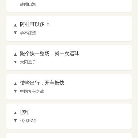
静阅山海
阿杜可以多上
▲
▼
学不嫌渣
跑个快一整场，就一次运球
▲
▼
太阳黒子
错峰出行，开车畅快
▲
▼
中国复兴之战
[赞]
▲
▼
优优巴特