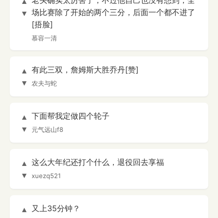
老头确实太厉害了，不过他自己也没有想到，全
▲
场比赛除了开始的两个三分，后面一个都不进了
▼
[捂脸]
慕容一清
有此三双，詹姆斯大胜乔丹[赞]
▲
▼
农夫与蛇
下面帮我定做四个轮子
▲
▼
元气远山f8
这么大年纪还打个什么，退役回去享福
▲
▼
xuezq521
又上35分钟？
▲