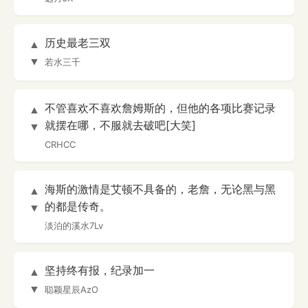
历史最老三双
▲
▼
若水三千
不管喜欢不喜欢詹姆斯的，但他的各项比赛记录
▲
就摆在哪，不服就去破吧[大笑]
▼
CRHCC
海斯的激情是艾顿不具备的，老詹，无论黑与黑
▲
的都是传奇。
▼
淡泊的溪水7Lv
坚持终有报，纪录加一
▲
▼
聪颖星辰AzO