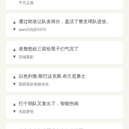
平凡之路
通过助攻让队友得分，盘活了整支球队进攻。
▲
▼
qian闪光的2015
老詹怒砍三双给黑子们气完了
▲
▼
旧城孤影
以色列詹.斯巴达克斯.布兰尼勇士
▲
▼
西西里的美丽传说
打个弱队又复出了，智能伤病
▲
▼
无双梦想