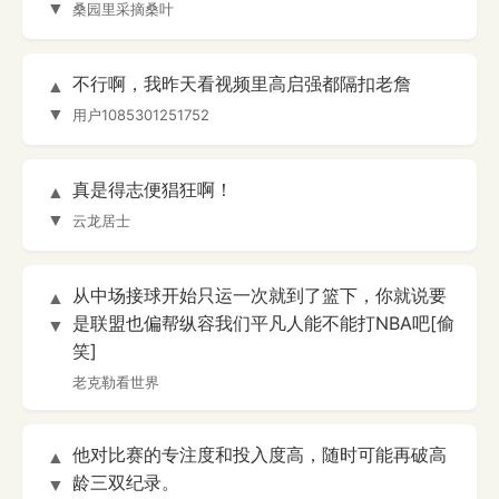
▼
桑园里采摘桑叶
不行啊，我昨天看视频里高启强都隔扣老詹
▲
▼
用户1085301251752
真是得志便猖狂啊！
▲
▼
云龙居士
从中场接球开始只运一次就到了篮下，你就说要
▲
是联盟也偏帮纵容我们平凡人能不能打NBA吧[偷
▼
笑]
老克勒看世界
他对比赛的专注度和投入度高，随时可能再破高
▲
龄三双纪录。
▼