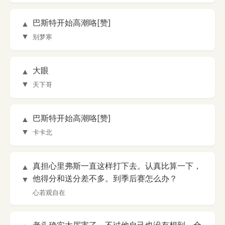
巴斯特开始高潮咯[赞]
▲
▼
别梦寒
大眼
▲
▼
天下哥
巴斯特开始高潮咯[赞]
▲
▼
卡卡北
真担心里弗斯一直这样打下去。认真比算一下，
▲
他得分和送分差不多。到季后赛怎么办？
▼
心若观自在