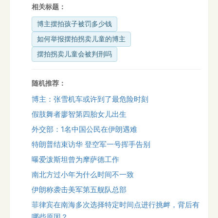
相关标题：
博主摆拍孩子被罚多少钱
如何举报摆拍拐卖儿童的博主
摆拍拐卖儿童会被判刑吗
随机推荐：
博主：张雪机车或许到了最危险时刻
假肢舞者廖智第四胎女儿出生
外交部：1名中国公民在伊朗遇难
特朗普结束访华 登空军一号挥手告别
曝爱泼斯坦曾为摩萨德工作
南北方过小年为什么时间不一致
伊朗称袭击美军第五舰队总部
菲律宾在南海多次选择特定时间点进行挑衅，背后有
哪些原因？