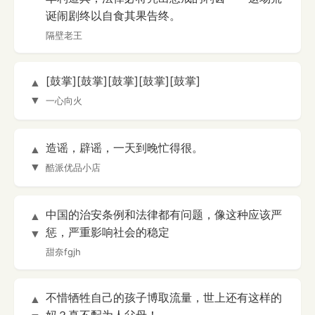
诞闹剧终以自食其果告终。
隔壁老王
[鼓掌][鼓掌][鼓掌][鼓掌][鼓掌]
▲
▼
一心向火
造谣，辟谣，一天到晚忙得很。
▲
▼
酷派优品小店
中国的治安条例和法律都有问题，像这种应该严
▲
惩，严重影响社会的稳定
▼
甜奈fgjh
不惜牺牲自己的孩子博取流量，世上还有这样的
▲