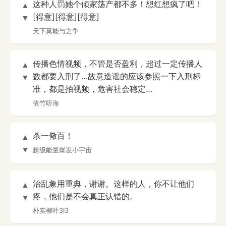
这种人罚她个倾家荡产都不多！想红想疯了吧！
▲
[得意][得意][得意]
▼
天下莫能与之争
传播色情视频，不管是否盈利，超过一定传播人
▲
数都要入刑了…故意造谣的应该参照一下入刑标
▼
准，都是拍视频，危害社会稳定…
依竹听海
杀一儆百！
▲
▼
超级能量爆发小宇宙
治乱象用重典，谢谢。这样的人，你不让他们
▲
疼，他们是不会真正认错的。
▼
朴实柳叶3I3