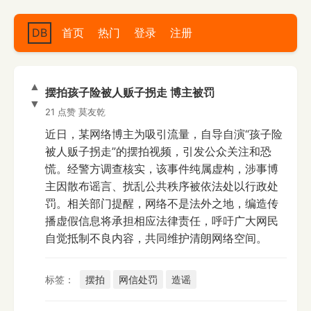
DB
首页
热门
登录
注册
▲
摆拍孩子险被人贩子拐走 博主被罚
▼
21 点赞
莫友乾
近日，某网络博主为吸引流量，自导自演“孩子险
被人贩子拐走”的摆拍视频，引发公众关注和恐
慌。经警方调查核实，该事件纯属虚构，涉事博
主因散布谣言、扰乱公共秩序被依法处以行政处
罚。相关部门提醒，网络不是法外之地，编造传
播虚假信息将承担相应法律责任，呼吁广大网民
自觉抵制不良内容，共同维护清朗网络空间。
标签：
摆拍
网信处罚
造谣