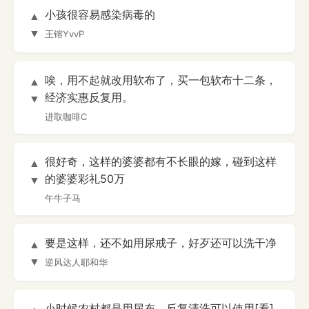
小孩很容易感染病毒的
▲
▼
王镕YvvP
唉，用不起就改用软布了，买一包软布十二条，
▲
经济实惠反复用。
▼
进取咖啡C
很好奇，这样的婆婆都有不长眼的嫁，碰到这样
▲
的婆婆彩礼50万
▼
午牛子马
要是这样，还不如用尿戒子，好歹还可以洗干净
▲
▼
逆风达人耶和华
小时候农村都是用尿布，反复清洗可以使用[看]