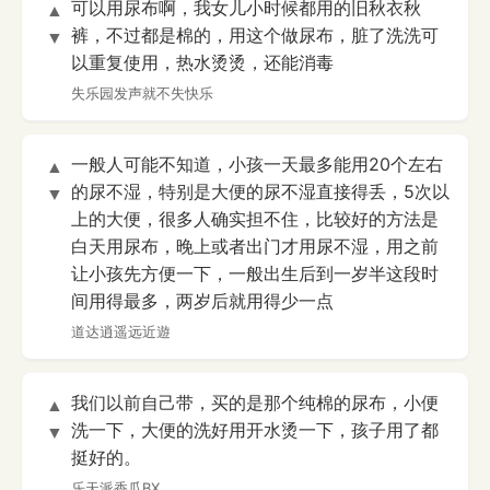
可以用尿布啊，我女儿小时候都用的旧秋衣秋
▲
裤，不过都是棉的，用这个做尿布，脏了洗洗可
▼
以重复使用，热水烫烫，还能消毒
失乐园发声就不失快乐
一般人可能不知道，小孩一天最多能用20个左右
▲
的尿不湿，特别是大便的尿不湿直接得丢，5次以
▼
上的大便，很多人确实担不住，比较好的方法是
白天用尿布，晚上或者出门才用尿不湿，用之前
让小孩先方便一下，一般出生后到一岁半这段时
间用得最多，两岁后就用得少一点
道达逍遥远近遊
我们以前自己带，买的是那个纯棉的尿布，小便
▲
洗一下，大便的洗好用开水烫一下，孩子用了都
▼
挺好的。
乐天派香瓜BX