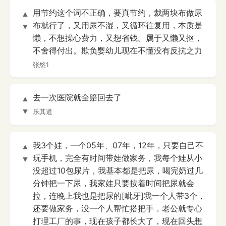
用节约这个词不正确，要真节约，裁两块布做尿
▲
布就行了，又用尿不湿，又循环往复用，本质是
▼
懒，不想操心费力，又想省钱。属于又懒又抠，
不舍得付出。欺负婴幼儿现在不懂没有反抗之力
张悠1
去一次医院就全赔回去了
▲
▼
乐其道
我3个娃，一个05年、07年，12年，只要自己不
▲
玩手机，完全有时间带娃做家务，我每个娃从小
▼
没超过10包尿片，我基本都是把尿，喝完奶过几
分钟把一下尿，我家娃只要按着时间把尿就会
拉，连晚上我也是把尿的[呲牙]我一个人带3个，
还要做家务，没一个人帮忙搭把手，老公就专心
打理工厂的事，现在孩子都长大了，现在回头想