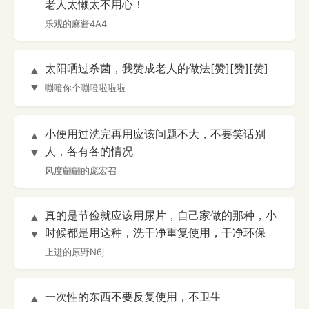
老人太懒太不用心！
乐观的麻酱4A4
太阳晒过杀菌，我赞成老人的做法[赞][赞][赞]
▲
▼
嘣噔你个嘣噔啦啦啦
小便用过洗完再用应该问题不大，不要笑话别
▲
人，各有各的情况
▼
风度翩翩的庞宏召
真的是节俭就应该用尿片，自己家做的那种，小
▲
时候都是用这种，洗干净重复使用，干净环保
▼
上进的原野N6j
一次性的东西不要反复使用，不卫生
▲