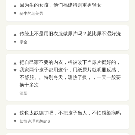
因为生的女孩，他们福建特别重男轻女
▲
▼
骑牛的老美男
传统上不是用旧衣服做尿片吗？总比尿不湿好洗
▲
▼
雯金
把自己家不要的内衣，棉被改下当尿片挺好的，
▲
我家两个孩子都用这个，用纸尿片就明显反感，
▼
不舒服。。特别冬天，暖热了换，，一天一般要
换十多次
清影
这也太缺德了吧，不把孩子当人，不怕感染病吗
▲
▼
知情达理喜鹊sn6