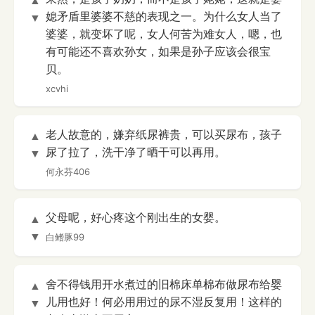
▲
媳矛盾里婆婆不慈的表现之一。为什么女人当了
▼
婆婆，就变坏了呢，女人何苦为难女人，嗯，也
有可能还不喜欢孙女，如果是孙子应该会很宝
贝。
xcvhi
老人故意的，嫌弃纸尿裤贵，可以买尿布，孩子
▲
尿了拉了，洗干净了晒干可以再用。
▼
何永芬406
父母呢，好心疼这个刚出生的女婴。
▲
▼
白鳍豚99
舍不得钱用开水煮过的旧棉床单棉布做尿布给婴
▲
儿用也好！何必用用过的尿不湿反复用！这样的
▼