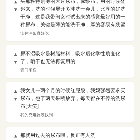
买那种特别薄的大片尿布，像纱布，用的时候叠
▲
起来，洗的时候展开多冲洗一会儿，比厚的好洗
▼
干净，这是我带闺女时试出来的感觉最好用的一
种尿布，关键是薄的能洗干净，厚的容易有残留
淡包油条真好吃
尿不湿吸水是树脂材料，吸水后化学性质变化
▲
了，晒干也无法再复用的
▼
青门闲客
我女儿一两个月的时候红屁股，我妈强烈要求买
▲
尿布，包了两天果断放弃，每天都在不停的洗尿
▼
布[大笑]
我的充电器没找到
那就用过去的尿布呗，反正有人洗
▲