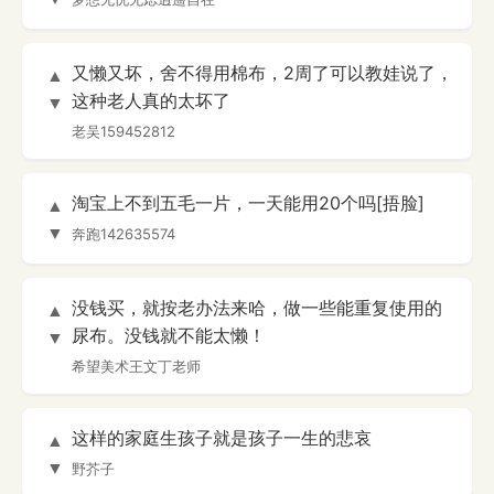
又懒又坏，舍不得用棉布，2周了可以教娃说了，
▲
这种老人真的太坏了
▼
老吴159452812
淘宝上不到五毛一片，一天能用20个吗[捂脸]
▲
▼
奔跑142635574
没钱买，就按老办法来哈，做一些能重复使用的
▲
尿布。没钱就不能太懒！
▼
希望美术王文丁老师
这样的家庭生孩子就是孩子一生的悲哀
▲
▼
野芥子