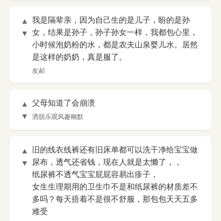
我是隔辈亲，因为自己生的是儿子，盼的是孙
▲
女，结果是孙子，孙子孙女一样，我都包心里，
▼
小时候泡奶粉的水，都是农夫山泉婴儿水。居然
是这样的奶奶，真是服了。
友郝
父母知道了会崩溃
▲
▼
洒脱乐观风趣幽默
旧的线衣线裤还有旧床单都可以洗干净给宝宝做
▲
尿布，透气还省钱，现在人就是太懒了，，
▼
纸尿裤不透气宝宝屁屁容易出疹子，
女生生理期用的卫生巾不是和纸尿裤的材质差不
多吗？每天捂着不是很不舒服，那包包天天五多
难受