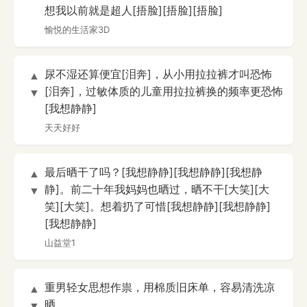
想我以前就是超人[捂脸][捂脸][捂脸]
愉悦的生活家3D
尿不湿还算便宜[泪奔]，从小用拉拉裤才叫恐怖
▲
[泪奔]，过敏体质的儿童用拉拉裤换的频率更恐怖
▼
[我想静静]
天天好好
最后晒干了吗？[我想静静][我想静静][我想静
▲
静]。前二十年我妈妈也晒过，晒不干[大笑][大
▼
笑][大笑]。想着扔了可惜[我想静静][我想静静]
[我想静静]
山益堂1
重男轻女思想作祟，用棉质旧床单，容易清洗凉
▲
晒
▼