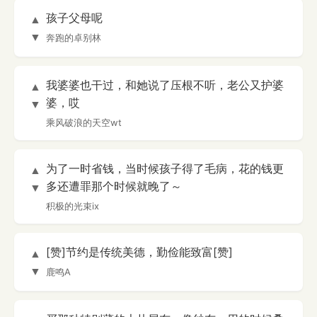
孩子父母呢
▲
▼
奔跑的卓别林
我婆婆也干过，和她说了压根不听，老公又护婆
▲
婆，哎
▼
乘风破浪的天空wt
为了一时省钱，当时候孩子得了毛病，花的钱更
▲
多还遭罪那个时候就晚了～
▼
积极的光束ix
[赞]节约是传统美德，勤俭能致富[赞]
▲
▼
鹿鸣A