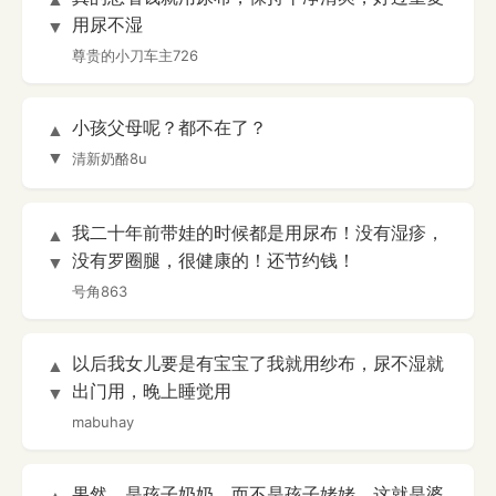
用尿不湿
▼
尊贵的小刀车主726
小孩父母呢？都不在了？
▲
▼
清新奶酪8u
我二十年前带娃的时候都是用尿布！没有湿疹，
▲
没有罗圈腿，很健康的！还节约钱！
▼
号角863
以后我女儿要是有宝宝了我就用纱布，尿不湿就
▲
出门用，晚上睡觉用
▼
mabuhay
果然，是孩子奶奶，而不是孩子姥姥，这就是婆