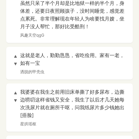
虽然只呆了半个月却是比地狱一样的半个月，身
体差，还要日夜照顾孩子，没时间睡觉，感觉差
点累死。非常理解现在年轻人为啥要找月嫂，坐
月子没人帮忙，那好比受酷刑！
风趣天空qgG
这就是老人，勤勤恳恳，省吃俭用。家有一老，
▲
如有一宝
▼
洒脱的甲壳虫
我婆婆在我生之前用旧床单撕了好多尿布，边撕
▲
边唠叨这样省钱又安全，我生了以后才几天她每
▼
次洗尿片就在厕所干呕，问我纸尿片多少钱她出
[捂脸]
星拱瑶枢