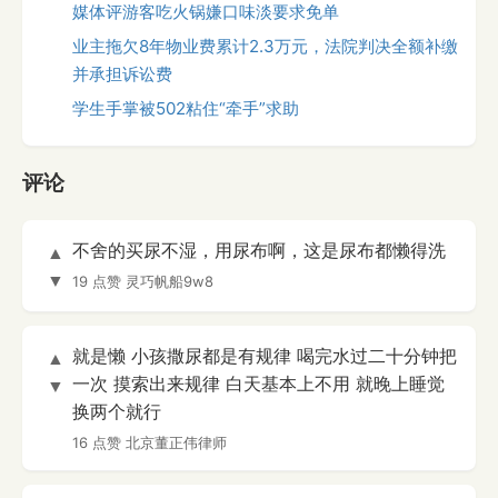
媒体评游客吃火锅嫌口味淡要求免单
业主拖欠8年物业费累计2.3万元，法院判决全额补缴
并承担诉讼费
学生手掌被502粘住“牵手”求助
评论
不舍的买尿不湿，用尿布啊，这是尿布都懒得洗
▲
▼
19 点赞
灵巧帆船9w8
就是懒 小孩撒尿都是有规律 喝完水过二十分钟把
▲
一次 摸索出来规律 白天基本上不用 就晚上睡觉
▼
换两个就行
16 点赞
北京董正伟律师