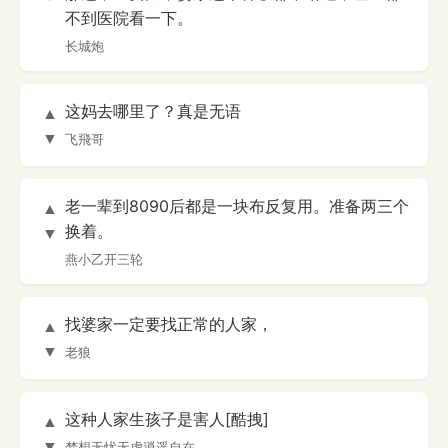
不到医院看一下。
长城炮
这妈去哪里了？真是无语
▲
▼
飞飛哥
老一辈到8090后都是一块布反复用。准备两三个
▲
换着。
▼
燕小乙开三轮
找婆家一定要找正常的人家，
▲
▼
老狼
这种人家生孩子是害人[酷拽]
▲
▼
梦想无忧无虑逍遥自在