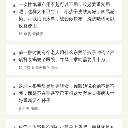
一次性纸尿布用不起可以不用，没必要重复用
▲
吧，这样太不卫生了，小孩子皮肤娇嫩，容易感
▼
染。可以用旧床单，被套做尿布，洗洗晒晒可以
反复使用。
15 点赞
云问安
前一段时间有个老人用什么东西给孩子冲药？然
▲
后肾衰竭去了医院。在网上求助需要几十万。
▼
11 点赞
运筹帷幄的清风
这老人很明显是重男轻女，你跟她说的她不是不
▲
懂，而是不在乎甚至巴不得这女婴感染疾病去世
▼
好重新要个孙子
9 点赞
魔蝶
再怎么省钱也不能在小孩身上省吧，而且还是女
▲