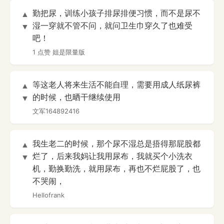
勤把尿，训练小孩子排尿排便习惯，而不是尿不
▲
湿一穿就不管不问，就问卫生巾穿久了也难受
▼
吧！
1 点赞
姐是限量版
等这老人将来生活不能自理，需要用成人纸尿裤
▲
的时候，也晒干继续使用
▼
文军164892416
我生老二的时候，那个尿不湿总是捂得那屁股都
▲
烂了，后来我妈让我用尿布，我就买个小洗衣
▼
机，勤换勤洗，就用尿布，再也不烂屁股了，也
不哭闹，
Hellofrank