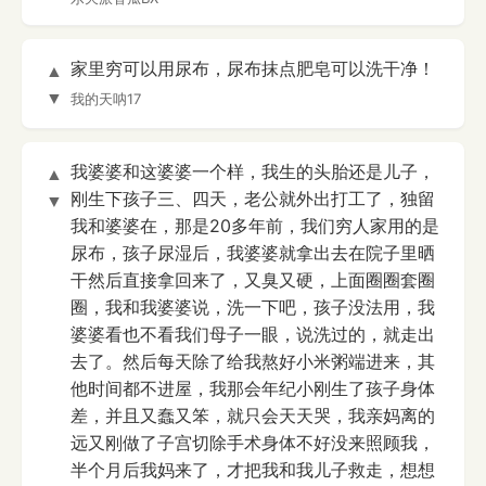
家里穷可以用尿布，尿布抹点肥皂可以洗干净！
▲
▼
我的天呐17
我婆婆和这婆婆一个样，我生的头胎还是儿子，
▲
刚生下孩子三、四天，老公就外出打工了，独留
▼
我和婆婆在，那是20多年前，我们穷人家用的是
尿布，孩子尿湿后，我婆婆就拿出去在院子里晒
干然后直接拿回来了，又臭又硬，上面圈圈套圈
圈，我和我婆婆说，洗一下吧，孩子没法用，我
婆婆看也不看我们母子一眼，说洗过的，就走出
去了。然后每天除了给我熬好小米粥端进来，其
他时间都不进屋，我那会年纪小刚生了孩子身体
差，并且又蠢又笨，就只会天天哭，我亲妈离的
远又刚做了子宫切除手术身体不好没来照顾我，
半个月后我妈来了，才把我和我儿子救走，想想