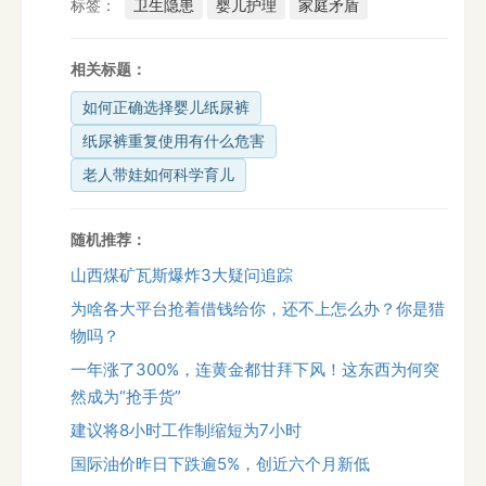
标签：
卫生隐患
婴儿护理
家庭矛盾
相关标题：
如何正确选择婴儿纸尿裤
纸尿裤重复使用有什么危害
老人带娃如何科学育儿
随机推荐：
山西煤矿瓦斯爆炸3大疑问追踪
为啥各大平台抢着借钱给你，还不上怎么办？你是猎
物吗？
一年涨了300%，连黄金都甘拜下风！这东西为何突
然成为“抢手货”
建议将8小时工作制缩短为7小时
国际油价昨日下跌逾5%，创近六个月新低