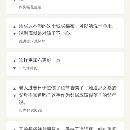
狗头唛花生油
用买尿不湿的这个钱买棉布，可以清洗干净用。
▲
说到底就是对孩子不上心。
▼
跳进黄河洗轻的
这样用尿布更好一点
▲
▼
元气柳叶lC
老人过苦日子过惯了也节省惯了，难道那女婴的
▲
父母不知道吗？这事作为邻居应该跟孩子的父母
▼
说。
阳光1490085
真的想省钱就用尿布，保持干净清爽，好过重复
▲