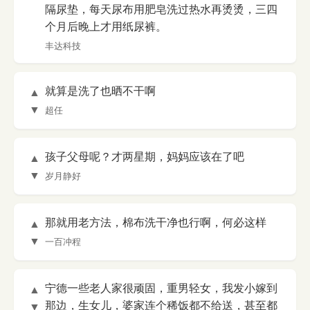
隔尿垫，每天尿布用肥皂洗过热水再烫烫，三四
个月后晚上才用纸尿裤。
丰达科技
就算是洗了也晒不干啊
▲
▼
超任
孩子父母呢？才两星期，妈妈应该在了吧
▲
▼
岁月静好
那就用老方法，棉布洗干净也行啊，何必这样
▲
▼
一百冲程
宁德一些老人家很顽固，重男轻女，我发小嫁到
▲
那边，生女儿，婆家连个稀饭都不给送，甚至都
▼