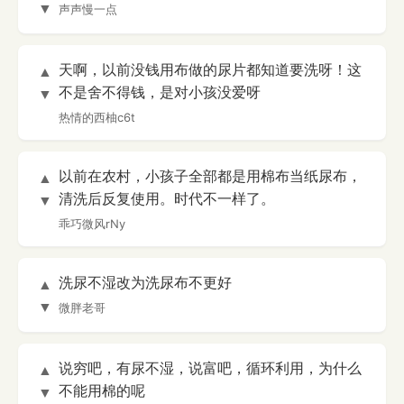
▼
声声慢一点
天啊，以前没钱用布做的尿片都知道要洗呀！这
▲
不是舍不得钱，是对小孩没爱呀
▼
热情的西柚c6t
以前在农村，小孩子全部都是用棉布当纸尿布，
▲
清洗后反复使用。时代不一样了。
▼
乖巧微风rNy
洗尿不湿改为洗尿布不更好
▲
▼
微胖老哥
说穷吧，有尿不湿，说富吧，循环利用，为什么
▲
不能用棉的呢
▼