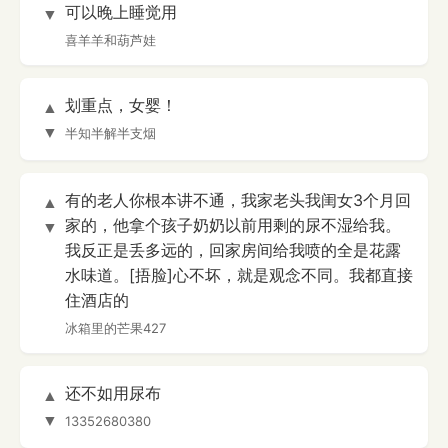
可以晚上睡觉用
▼
喜羊羊和葫芦娃
划重点，女婴！
▲
▼
半知半解半支烟
有的老人你根本讲不通，我家老头我闺女3个月回
▲
家的，他拿个孩子奶奶以前用剩的尿不湿给我。
▼
我反正是丢多远的，回家房间给我喷的全是花露
水味道。[捂脸]心不坏，就是观念不同。我都直接
住酒店的
冰箱里的芒果427
还不如用尿布
▲
▼
13352680380