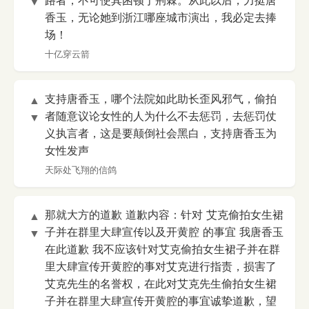
路者，不可使其困顿于荆棘。从此以后，力挺唐
▼
香玉，无论她到浙江哪座城市演出，我必定去捧
场！
十亿穿云箭
支持唐香玉，哪个法院如此助长歪风邪气，偷拍
▲
者随意议论女性的人为什么不去惩罚，去惩罚仗
▼
义执言者，这是要颠倒社会黑白，支持唐香玉为
女性发声
天际处飞翔的信鸽
那就大方的道歉 道歉内容：针对 艾克偷拍女生裙
▲
子并在群里大肆宣传以及开黄腔 的事宜 我唐香玉
▼
在此道歉 我不应该针对艾克偷拍女生裙子并在群
里大肆宣传开黄腔的事对艾克进行指责，损害了
艾克先生的名誉权，在此对艾克先生偷拍女生裙
子并在群里大肆宣传开黄腔的事宜诚挚道歉，望