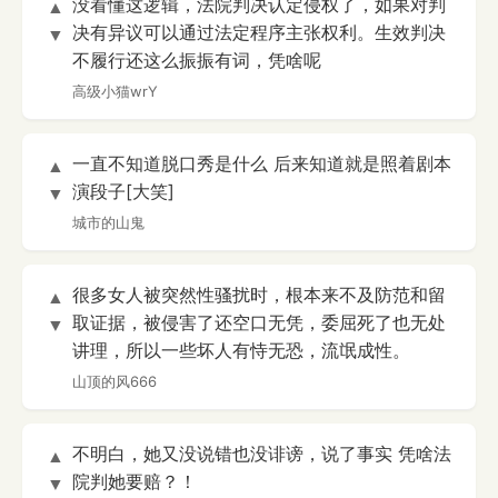
没看懂这逻辑，法院判决认定侵权了，如果对判
▲
决有异议可以通过法定程序主张权利。生效判决
▼
不履行还这么振振有词，凭啥呢
高级小猫wrY
一直不知道脱口秀是什么 后来知道就是照着剧本
▲
演段子[大笑]
▼
城市的山鬼
很多女人被突然性骚扰时，根本来不及防范和留
▲
取证据，被侵害了还空口无凭，委屈死了也无处
▼
讲理，所以一些坏人有恃无恐，流氓成性。
山顶的风666
不明白，她又没说错也没诽谤，说了事实 凭啥法
▲
院判她要赔？！
▼