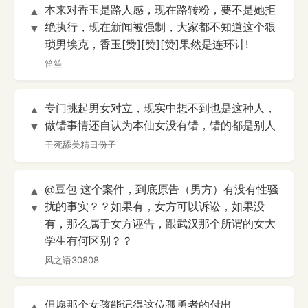
本来对香玉是路人感，现在路转粉，要不是她拒
▲
绝执行，现在新闻被强制，大家都不知道这个猥
▼
琐男埃克，香玉[赞][赞][赞]果然是连环计!
笛笙
专门挑起男女对立，现实中想不到也是这种人，
▲
做错事情还自认为本仙女没有错，错的都是别人
▼
干死舔美精日份子
@豆包 这个案件，到底原告（男方）有没有性骚
▲
扰的事实？？如果有，女方可以诉讼，如果没
▼
有，那么属于女方诬告，跟武汉那个所谓的女大
学生有何区别？？
风之语30808
但愿那个女孩能记得这位孤勇者的付出
▲