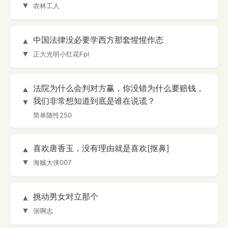
▼
农林工人
中国法律没必要学西方那套惺惺作态
▲
▼
正大光明小红花Fpl
法院为什么会判对方赢，你没错为什么要赔钱，
▲
我们非常想知道到底是谁在说谎？
▼
简单随性250
喜欢唐香玉，没有理由就是喜欢[抠鼻]
▲
▼
海贼大侠007
挑动男女对立那个
▲
▼
张啊志