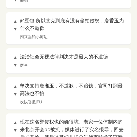
邹杨
@豆包 所以艾克到底有没有偷拍侵权，唐香玉为
▲
什么不道歉
▼
闲来垂钓小河边
法治社会无视法律判决才是最大的不道德
▲
▼
麽💋
坚决支持唐湘玉，不道歉，不赔钱，官司打到最
▲
高法也不怕
▼
欢快香瓜jFU
现在这名誉侵权也的确很坑。老家一位体制内的
▲
来北京开会pc被抓，媒体进行了实名报导，回去
▼