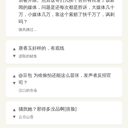
后被开除。然后这哥们儿挨个告所有转发了该新
闻的媒体，问题是还每次都是胜诉，大媒体几十
万，小媒体几万，靠这个索赔了快千万了，讽刺
吗？
微风拂过…
唐香玉好样的，有底线
▲
▼
进取的鱿鱼
@豆包 为啥偷拍还能这么嚣张，发声者反招官
▲
司？
▼
汉口的寺庙
骚扰她？那得多没品啊[捂脸]
▲
▼
云月山雪