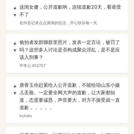
这闺女傻，公开道歉呐，连续道歉20天，看谁受
▲
不了
▼
在抖音记录点点滴滴的生活，开心快乐每一天
偷拍者发群聊群里照片，发表一定言论，被罚了
▲
吗？这些多人讨论是否构成聚众淫乱，是不是应
▼
该入刑事？
平常心.612727
唐香玉你赶紧给人公开道歉，不能给咱山东小嫚
▲
儿丢脸。一定要全网大声的道歉，让大家都知
▼
道，态度要诚恳，声音要大，对方不接受就一直
道歉，，，，，
hchdio