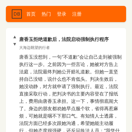
DB
首页
热门
登录
注册
▲
唐香玉拒绝道歉后，法院启动强制执行程序
▼
大海边眺望的行者
唐香玉没想到，一句“不道歉”会让自己走到被强制
执行这一步。之前因为一些言论，她被对方告上
法庭，法院最终判她公开赔礼道歉。但她一直坚
持自己没错，说什么也不肯低头。判决生效后，
她没动静，对方就申请了强制执行。最近，法院
直接采取行动，把判决书的主要内容登在了报纸
上，费用由唐香玉承担。这一下，事情彻底闹大
了。身边的朋友都劝她早点服个软，省得再惹麻
烦，可她就是咽不下那口气。有知情人士透露，
法院方面已经多次跟她沟通，希望她能主动履
行，但她态度很强硬，还反问执法人员：“我凭什