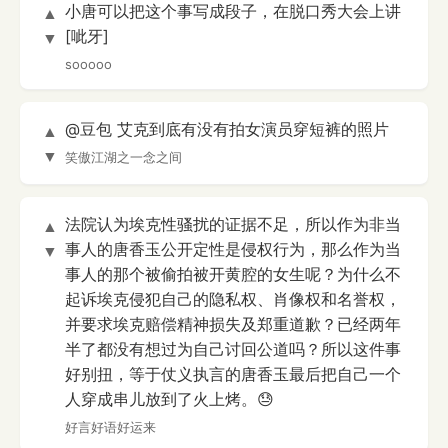
小唐可以把这个事写成段子，在脱口秀大会上讲
▲
[呲牙]
▼
sooooo
@豆包 艾克到底有没有拍女演员穿短裤的照片
▲
▼
笑傲江湖之一念之间
法院认为埃克性骚扰的证据不足，所以作为非当
▲
事人的唐香玉公开定性是侵权行为，那么作为当
▼
事人的那个被偷拍被开黄腔的女生呢？为什么不
起诉埃克侵犯自己的隐私权、肖像权和名誉权，
并要求埃克赔偿精神损失及郑重道歉？已经两年
半了都没有想过为自己讨回公道吗？所以这件事
好别扭，等于仗义执言的唐香玉最后把自己一个
人穿成串儿放到了火上烤。😓
好言好语好运来