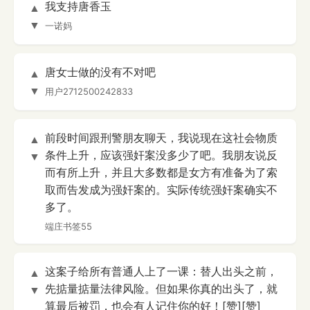
我支持唐香玉
▲
▼
一诺妈
唐女士做的没有不对吧
▲
▼
用户2712500242833
前段时间跟刑警朋友聊天，我说现在这社会物质
▲
条件上升，应该强奸案没多少了吧。我朋友说反
▼
而有所上升，并且大多数都是女方有准备为了索
取而告发成为强奸案的。实际传统强奸案确实不
多了。
端庄书签55
这案子给所有普通人上了一课：替人出头之前，
▲
先掂量掂量法律风险。但如果你真的出头了，就
▼
算最后被罚，也会有人记住你的好！[赞][赞]