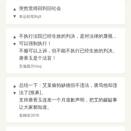
突然觉得回到旧社会
▲
▼
幸运铅笔RqX
不执行法院已经生效的判决，是对法律的蔑视，
▲
可以强制执行！
▼
不服可以上诉，但不能不执行已经生效的判决。
唐香玉是个法盲！
安逸圆月Hsq
总结一下：艾某偷拍缺德但不违法，唐骂他却违
▲
法了[抠鼻]。
▼
支持唐香玉连发一个月道歉声明，把艾的龌龊事
让大家都知道。
老糊涂3016