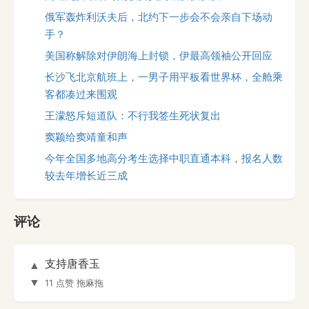
俄军轰炸利沃夫后，北约下一步会不会亲自下场动
手？
美国称解除对伊朗海上封锁，伊最高领袖公开回应
长沙飞北京航班上，一男子用平板看世界杯，全舱乘
客都凑过来围观
王濛怒斥短道队：不行我签生死状复出
窦颖给窦靖童和声
今年全国多地高分考生选择中职直通本科，报名人数
较去年增长近三成
评论
支持唐香玉
▲
▼
11 点赞
拖麻拖