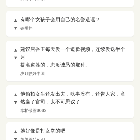
有哪个女孩子会用自己的名誉造谣？
▲
▼
锦烯梓
建议唐香玉每天发一个道歉视频，连续发送半个
▲
月
▼
提名道姓的，态度诚恳的那种。
岁月静好中国
他偷拍女生还发出去，啥事没有，还告人家，竟
▲
然赢了官司，太不可思议了
▼
寒柏傲雪6063
她好像是打女拳的吧
▲
▼
简单雪碧HgU