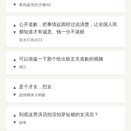
▼
乘风破浪的沙滩N0
公开道歉，把事情起因经过说清楚，让全国人民
▲
都知道才有诚意。钱一分不该赔
▼
泉水叮咚a123
可以借鉴一下那个给出轨丈夫道歉的视频
▲
▼
瑚兰
是个才女，烈女
▲
▼
超级螺体大蚂蚁
到底这男演员拍没拍穿短裙的女演员？
▲
▼
雄隼