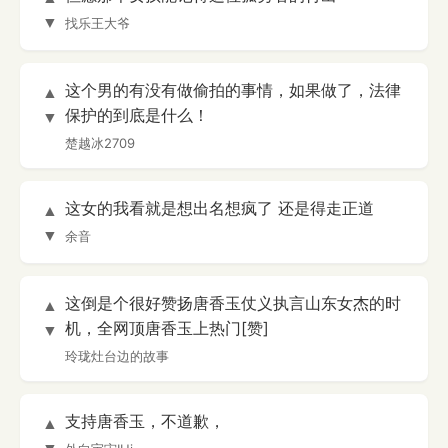
▼
找乐王大爷
这个男的有没有做偷拍的事情，如果做了，法律
▲
保护的到底是什么！
▼
楚越冰2709
这女的我看就是想出名想疯了 还是得走正道
▲
▼
余音
这倒是个很好赞扬唐香玉仗义执言山东女杰的时
▲
机，全网顶唐香玉上热门[赞]
▼
玲珑灶台边的故事
支持唐香玉，不道歉，
▲