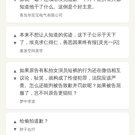
知道他干了什么。这倒是个好主意。
青岛华至宝电气有限公司
本来不想让人知道的劣迹，这下子公示于天下
▲
了，埃克求仁得仁，善恶因果终有报[灵光一闪]
▼
巢派空间美学
如果原告有私拍女演员短裤的行为还在微信相互
▲
议论，耻笑，就构成了性侵犯罪，法院应该严
▼
查。怎么还能判被告致歉并罚款呢？如果被告屈
服了，岂不叫原告更猖狂？
梦中求道
给偷拍道歉？
▲
▼
脖子右拧