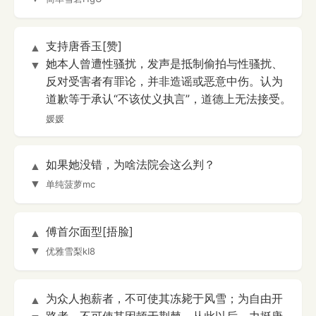
支持唐香玉[赞]
▲
她本人曾遭性骚扰，发声是抵制偷拍与性骚扰、
▼
反对受害者有罪论，并非造谣或恶意中伤。认为
道歉等于承认“不该仗义执言”，道德上无法接受。
媛媛
如果她没错，为啥法院会这么判？
▲
▼
单纯菠萝mc
傅首尔面型[捂脸]
▲
▼
优雅雪梨kI8
为众人抱薪者，不可使其冻毙于风雪；为自由开
▲