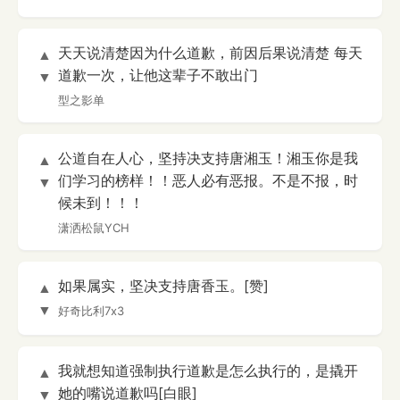
天天说清楚因为什么道歉，前因后果说清楚 每天
▲
道歉一次，让他这辈子不敢出门
▼
型之影单
公道自在人心，坚持决支持唐湘玉！湘玉你是我
▲
们学习的榜样！！恶人必有恶报。不是不报，时
▼
候未到！！！
潇洒松鼠YCH
如果属实，坚决支持唐香玉。[赞]
▲
▼
好奇比利7x3
我就想知道强制执行道歉是怎么执行的，是撬开
▲
她的嘴说道歉吗[白眼]
▼