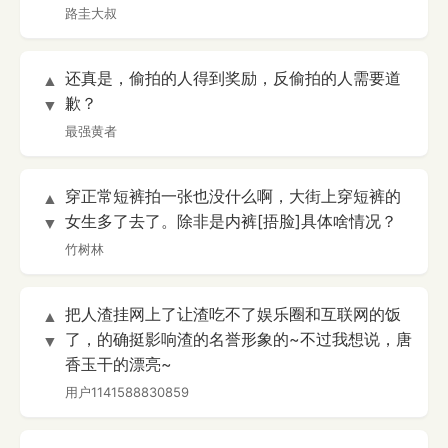
路圭大叔
还真是，偷拍的人得到奖励，反偷拍的人需要道
▲
歉？
▼
最强黄者
穿正常短裤拍一张也没什么啊，大街上穿短裤的
▲
女生多了去了。除非是内裤[捂脸]具体啥情况？
▼
竹树林
把人渣挂网上了让渣吃不了娱乐圈和互联网的饭
▲
了，的确挺影响渣的名誉形象的~不过我想说，唐
▼
香玉干的漂亮~
用户1141588830859