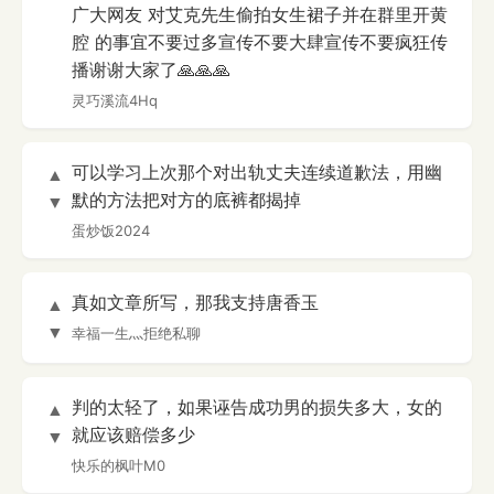
广大网友 对艾克先生偷拍女生裙子并在群里开黄
腔 的事宜不要过多宣传不要大肆宣传不要疯狂传
播谢谢大家了🙏🙏🙏
灵巧溪流4Hq
可以学习上次那个对出轨丈夫连续道歉法，用幽
▲
默的方法把对方的底裤都揭掉
▼
蛋炒饭2024
真如文章所写，那我支持唐香玉
▲
▼
幸福一生灬拒绝私聊
判的太轻了，如果诬告成功男的损失多大，女的
▲
就应该赔偿多少
▼
快乐的枫叶M0