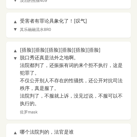
▼
淡泊的熊猫4o9
受害者有罪论具象化了！[叹气]
▲
▼
其乐融融流水8R0
[捂脸][捂脸][捂脸][捂脸][捂脸][捂脸]
▲
脱口秀还真是法外之地啊。
▼
法院都判了，还振振有词的来个拒不执行，这是
犯罪了。
不仅公开别人不存在的性骚扰，还公开对抗司法
秩序，真是服了。
法院判了，不服就上诉，没见过说，不服可以不
执行的。
佐罗mask
哪个法院判的，法官是谁
▲