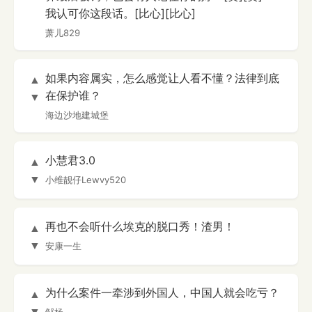
我认可你这段话。[比心][比心]
萧儿829
如果内容属实，怎么感觉让人看不懂？法律到底
▲
在保护谁？
▼
海边沙地建城堡
小慧君3.0
▲
▼
小维靓仔Lewvy520
再也不会听什么埃克的脱口秀！渣男！
▲
▼
安康一生
为什么案件一牵涉到外国人，中国人就会吃亏？
▲
▼