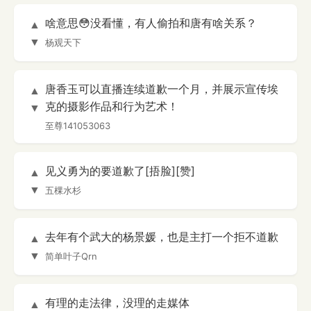
啥意思😳没看懂，有人偷拍和唐有啥关系？
▲
▼
杨观天下
唐香玉可以直播连续道歉一个月，并展示宣传埃
▲
克的摄影作品和行为艺术！
▼
至尊141053063
见义勇为的要道歉了[捂脸][赞]
▲
▼
五棵水杉
去年有个武大的杨景媛，也是主打一个拒不道歉
▲
▼
简单叶子Qrn
有理的走法律，没理的走媒体
▲