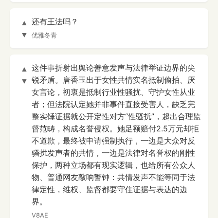
还有王法吗？
▲
▼
优雅冬青
这件事折射出舆论善意发声与法律举证边界的尖
▲
锐矛盾。唐香玉出于女性共情实名抵制偷拍、厌
▼
女言论，初衷是抵制行业性骚扰、守护女性从业
者；但法院认定她并非事件直接受害人，缺乏完
整实锤证据就公开定性对方“性骚扰”，超出合理监
督范畴，构成名誉侵权。她足额赔付2.5万元却拒
不道歉，最终被申请强制执行，一边是大众对反
骚扰发声者的共情，一边是法律对名誉权的刚性
保护，两种立场都有现实逻辑，也给所有公众人
物、普通网友敲响警钟：共情发声不能等同于法
律定性，维权、监督都要守住证据与表达的边
界。
V8AE