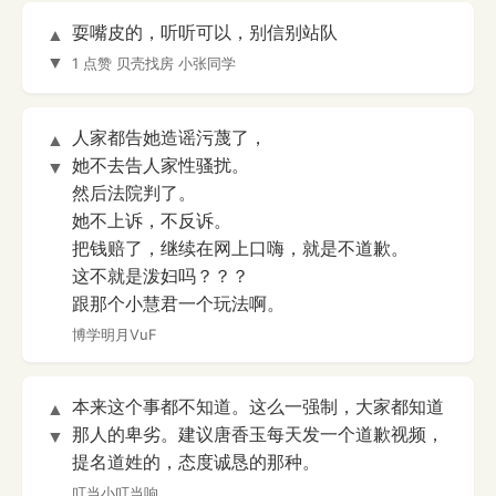
耍嘴皮的，听听可以，别信别站队
▲
▼
1 点赞
贝壳找房 小张同学
人家都告她造谣污蔑了，
▲
她不去告人家性骚扰。
▼
然后法院判了。
她不上诉，不反诉。
把钱赔了，继续在网上口嗨，就是不道歉。
这不就是泼妇吗？？？
跟那个小慧君一个玩法啊。
博学明月VuF
本来这个事都不知道。这么一强制，大家都知道
▲
那人的卑劣。建议唐香玉每天发一个道歉视频，
▼
提名道姓的，态度诚恳的那种。
叮当小叮当响