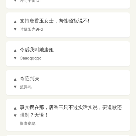
▼
外向宇宙IUi
支持唐香玉女士，向性骚扰说不!
▲
▼
时髦阳光9Pd
今后我叫她唐姐
▲
▼
Oaaqqqqqq
奇葩判决
▲
▼
范羿鸣
事实摆在那，唐香玉只不过实话实说，要道歉还
▲
强制？无语！
▼
影鹰赢隐