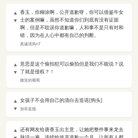
香玉，你糊涂啊，公开道歉呀，你可以借鉴牛女
▲
士的案例嘛，虽然不知道你们到底有没有证据
▼
啊，但是不耽误你道歉嘛，人和事不是只有对和
错，因为在人心中都有自己的判断。
真诚清风nT
意思是这个偷拍犯可以偷拍但是我们不能说？说
▲
了就是侵权？！
▼
微笑的葡萄
女孩子不会用自己的清白去造谣[狗头]
▲
▼
加菲蓝猫
还有网友给唐香玉出主意，让她把整件事来龙去
▲
脉说一遍，连续给埃克道歉一个月，让所有人都
▼