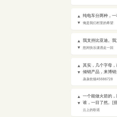
纯电车分两种，一
▲
▼
俺是我们村里的希望
我支持比亚迪。我
▲
▼
悠闲快乐潇洒走一回
其实，几个字母，
▲
倾销产品，来博销
▼
袅袅炊烟45686728
一个能做火箭的，
▲
谁，一目了然。[捂脸
▼
云上的歌谣