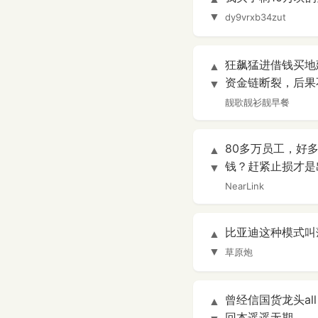
▼
dy9vrxb34zut
狂飙猛进借钱买地
▲
资金链断裂，后果
▼
靓歌靓衫靓早餐
80多万员工，好
▲
钱？赶紧止损才是
▼
NearLink
比亚迪这种模式叫
▲
▼
草原炮
曾经信国货龙头al
▲
回本遥遥无期。