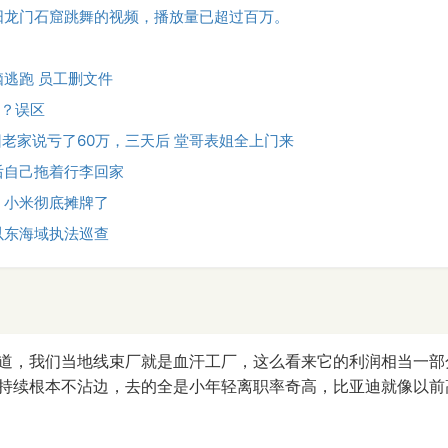
阳龙门石窟跳舞的视频，播放量已超过百万。
逃跑 员工删文件
钙？误区
回老家说亏了60万，三天后 堂哥表姐全上门来
后自己拖着行李回家
，小米彻底摊牌了
以东海域执法巡查
道，我们当地线束厂就是血汗工厂，这么看来它的利润相当一部
持续根本不沾边，去的全是小年轻离职率奇高，比亚迪就像以前