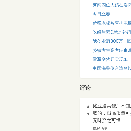
河南四位大妈在洛
今日立春
偷税老板被查抱电脑
吃维生素D就是补
我创业赚300万，
乡镇考生高考结束
雷军突然开卖现车
中国海警位台湾岛
评论
比亚迪其他厂不知
▲
取的，跟高质量可
▼
无味弃之可惜
探秘历史