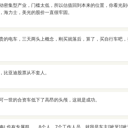
动密集型产业，门槛太低，所以估值回到本来的位置，你看光刻
，海力士，美光的股价一直很牢固。
贵的电车，三天两头上概念，刚买就落后，算了，买自行车吧，变不
，比亚迪股票从不套人。
可一世的合资车低下了高昂的头颅，这就是成功。
秦L也有专属群，，8个人，7个工作人员，就我是车主[呲牙][呲