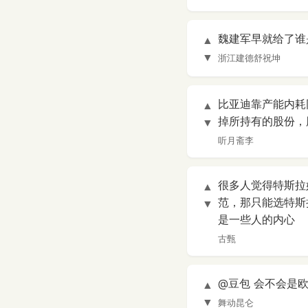
魏建军早就给了谁是
▲
▼
浙江建德舒祝坤
比亚迪靠产能内耗
▲
掉所持有的股份，
▼
听月斋李
很多人觉得特斯拉
▲
范，那只能选特斯
▼
是一些人的内心
古甄
@豆包 会不会是
▲
▼
舞动昆仑