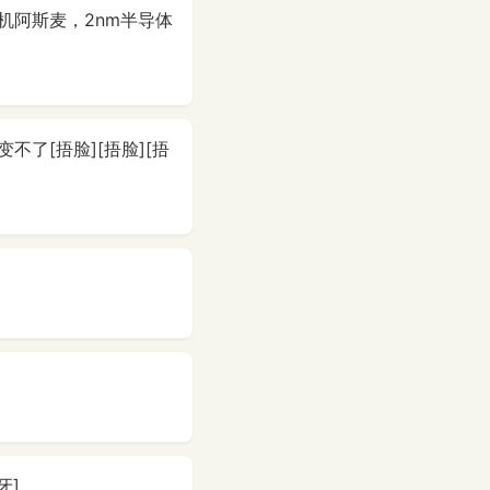
机阿斯麦，2nm半导体
了[捂脸][捂脸][捂
牙]