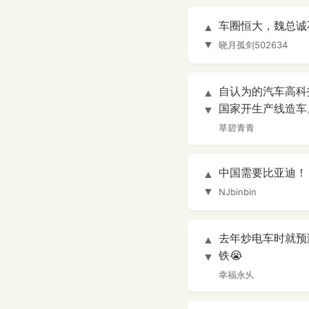
车圈恒大，魏总诚不
▲
▼
晓月孤剑502634
自认为的汽车高科
▲
国家开生产线造车
▼
草碧青青
中国需要比亚迪！
▲
▼
NJbinbin
去年炒电车时就预
▲
铁😭
▼
幸福永乆