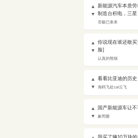
新能源汽车本质劳
▲
制造台积电，三星
▼
否极已泰来
你说现在谁还敢买
▲
脸]
▼
认真的熊猫
看看比亚迪的历史
▲
▼
海鸥飞处cai云飞
国产新能源车让不
▲
▼
象罔菌
我买了辆10万块的
▲