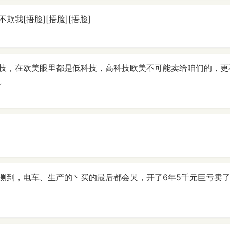
欺我[捂脸][捂脸][捂脸]
技，在欧美眼里都是低科技，高科技欧美不可能卖给咱们的，更
。
测到，电车、生产的丶买的最后都会哭，开了6年5千元巨亏卖了