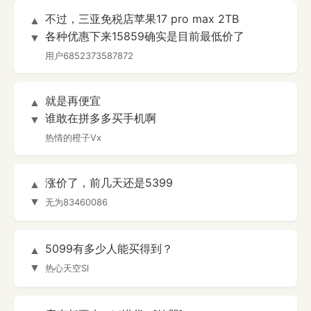
不过，三亚免税店苹果17 pro max 2TB
▲
各种优惠下来15859确实是目前最低价了
▼
用户6852373587872
就是再便宜
▲
谁敢在拼多多买手机啊
▼
热情的橙子Vx
涨价了，前几天还是5399
▲
▼
无为83460086
5099有多少人能买得到？
▲
▼
热心天空Sl