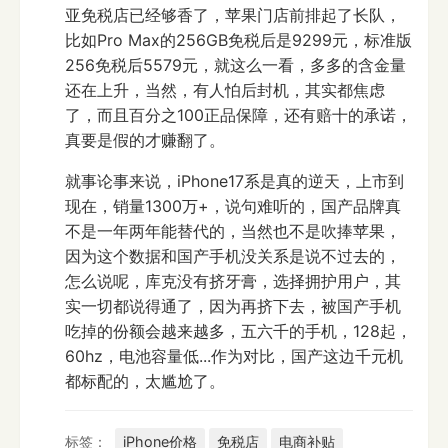
亚免税店已经够香了，苹果门店前排起了长队，
比如Pro Max的256GB免税后是9299元，标准版
256免税后5579元，就这么一看，多多的含金量
还在上升，当然，有人怕后封机，其实都焦虑
了，而且百分之100正品保障，还有赔十的承诺，
真要是假的才赚翻了。
就事论事来说，iPhone17系是真的逆天，上市到
现在，销量1300万+，说句难听的，国产品牌真
不是一年两年能替代的，当然也不是吹捧苹果，
因为这个数据和国产手机没关系是说不过去的，
怎么说呢，库克没有挤牙膏，选择拥护用户，其
实一切都说得通了，因为再挤下去，被国产手机
吃掉的份额会越来越多，五六千的手机，128起，
60hz，电池容量低...作为对比，国产这边千元机
都标配的，太尴尬了。
标签：
iPhone价格
免税店
电商补贴