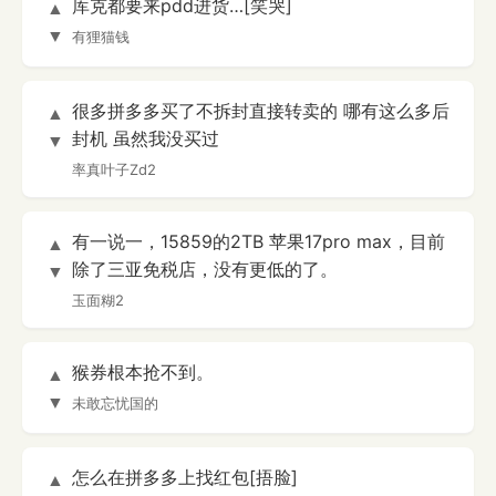
库克都要来pdd进货…[笑哭]
▲
▼
有狸猫钱
很多拼多多买了不拆封直接转卖的 哪有这么多后
▲
封机 虽然我没买过
▼
率真叶子Zd2
有一说一，15859的2TB 苹果17pro max，目前
▲
除了三亚免税店，没有更低的了。
▼
玉面糊2
猴券根本抢不到。
▲
▼
未敢忘忧国的
怎么在拼多多上找红包[捂脸]
▲