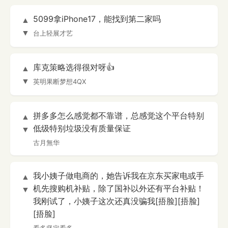
5099拿iPhone17，能找到第二家吗
▲
▼
台上轻展才艺
库克策略选得很对呀👍
▲
▼
英明果断梦想4QX
拼多多怎么感觉都不靠谱，总感觉这个平台特别
▲
低级特别垃圾没有质量保证
▼
古月無华
我小姨子做电商的，她告诉我在京东买家电或手
▲
机先搜购机补贴，除了国补以外还有平台补贴！
▼
我刚试了，小姨子这次还真没骗我[捂脸][捂脸]
[捂脸]