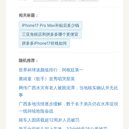
相关标题：
iPhone17 Pro Max补贴后多少钱
三亚免税店和拼多多哪个更便宜
拼多多iPhone17价格如何
随机推荐：
世界杯球迷颜值排行：阿根廷第一
窦靖童《歌手》首秀唱哭那英
网传广西水灾有老人被困泥潭，当地核实确认并无此
事
广西多地汛情逐步缓解，数千名子弟兵仍在水库堤坝
一线持续抢险奋战
骑车人因搭载超12周岁人员被罚
新手女司机头回上高速，33分钟开25公里被罚