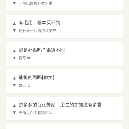
▼
一切以民族利益为重
有毛用，基本买不到
▲
▼
还社会一片清洁和安宁
那是补贴吗？渠道不同
▲
▼
西平sir
能抢的到吗[偷笑]
▲
▼
白云飞
拼多多的百亿补贴，用过的才知道有多香
▲
▼
专清央企工程款团队