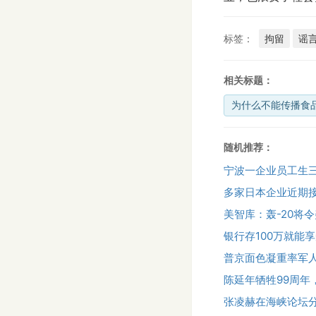
标签：
拘留
谣
相关标题：
为什么不能传播食
随机推荐：
宁波一企业员工生三
多家日本企业近期
美智库：轰-20将
银行存100万就能
普京面色凝重率军
陈延年牺牲99周年
张凌赫在海峡论坛