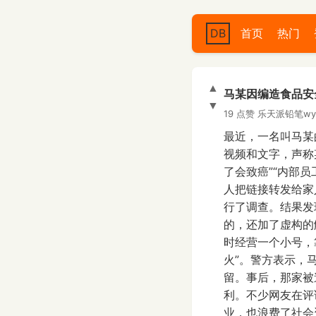
DB
首页
热门
▲
马某因编造食品安
▼
19 点赞
乐天派铅笔w
最近，一名叫马某
视频和文字，声称
了会致癌”“内部
人把链接转发给家
行了调查。结果发
的，还加了虚构的
时经营一个小号，
火”。警方表示，
留。事后，那家被
利。不少网友在评
业，也浪费了社会