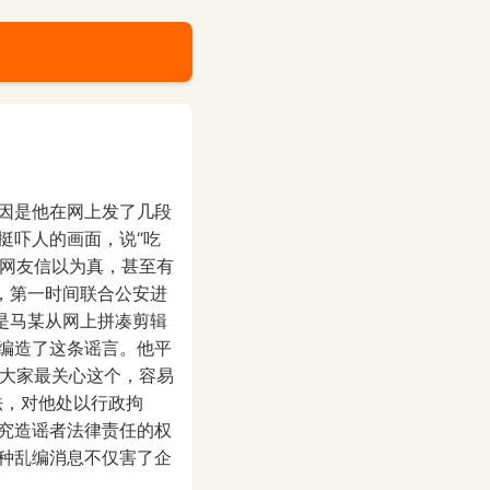
因是他在网上发了几段
挺吓人的画面，说“吃
少网友信以为真，甚至有
，第一时间联合公安进
是马某从网上拼凑剪辑
编造了这条谣言。他平
“大家最关心这个，容易
法，对他处以行政拘
究造谣者法律责任的权
种乱编消息不仅害了企