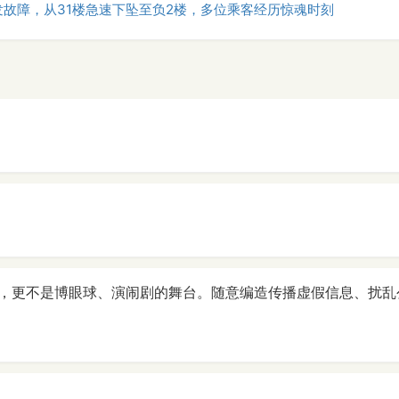
故障，从31楼急速下坠至负2楼，多位乘客经历惊魂时刻
，更不是博眼球、演闹剧的舞台。随意编造传播虚假信息、扰乱