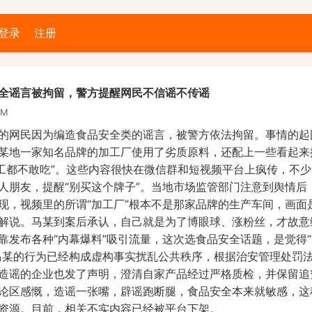
登录
注册
全谣言被拘留，警方提醒网民不信谣不传谣
yM
的网民因为编造食品安全类的谣言，被警方依法拘留。事情的起
某地一家知名品牌的加工厂使用了劣质原料，还配上一些看起来
员工都不敢吃”。这些内容很快在微信群和短视频平台上疯传，不
人朋友，提醒“别买这个牌子”。当地市场监管部门注意到舆情后
现，视频里的所谓“加工厂”根本不是那家品牌的生产车间，画面
解说。马某到案后承认，自己就是为了博眼球、涨粉丝，才故意
靠发布各种“内幕爆料”吸引流量，这次选食品安全话题，是觉得
马某的行为已经构成虚构事实扰乱公共秩序，根据治安管理处罚
造谣的企业也发了声明，澄清自家产品经过严格质检，并保留追
论区感慨，造谣一张嘴，辟谣跑断腿，食品安全本来就敏感，这
资源。目前，相关不实内容已经被平台下架。