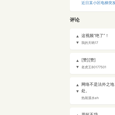
近日某小区电梯突发
评论
这视频“绝了”！
▲
▼
我的天呐17
[赞][赞]
▲
▼
老虎王80177501
网络不是法外之地
▲
处。
▼
热闹溪水eh
严惩不贷