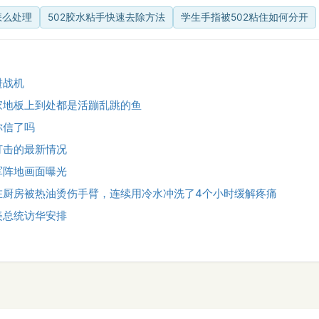
怎么处理
502胶水粘手快速去除方法
学生手指被502粘住如何分开
进战机
家地板上到处都是活蹦乱跳的鱼
你信了吗
打击的最新情况
军阵地画面曝光
在厨房被热油烫伤手臂，连续用冷水冲洗了4个小时缓解疼痛
美总统访华安排