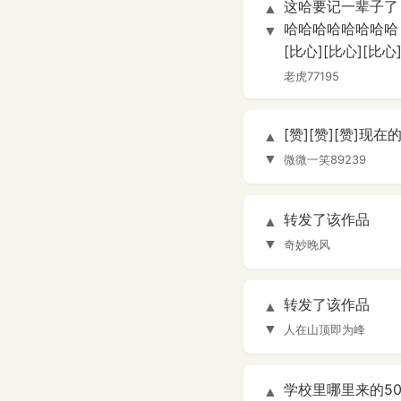
这哈要记一辈子了
▲
哈哈哈哈哈哈哈哈
▼
[比心][比心][比心
老虎77195
[赞][赞][赞]
▲
▼
微微一笑89239
转发了该作品
▲
▼
奇妙晚风
转发了该作品
▲
▼
人在山顶即为峰
学校里哪里来的5
▲