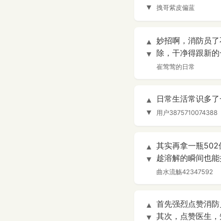
▼
拽哥紫皮偏蓝
妙招啊，消防员了
▲
除，干净得跟新的
▼
崔莺莺的日常
日常生活常识多了一
▲
▼
用户3875710074388
其实再拿一瓶502
▲
趁溶解的瞬间也能
▼
曲水流觞42347592
首先强烈点赞消防员
▲
其次，点赞医生，
▼