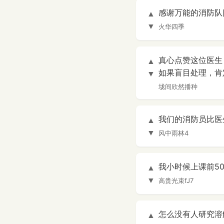
感谢万能的消防队[赞
▲
▼
火华四季
真心点赞这位医生
▲
如果盲目处理，肯
▼
垅间欣然播种
我们的消防员比医
▲
▼
风中雨林4
我小时候上课前5
▲
▼
高贵光束fJ7
怎么没有人研究溶
▲