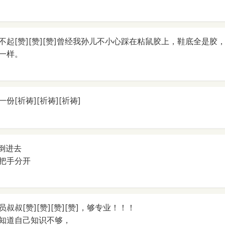
不起[赞][赞][赞]曾经我孙儿不小心踩在粘鼠胶上，鞋底全是胶
一样。
份[祈祷][祈祷][祈祷]
倒进去
把手分开
叔叔[赞][赞][赞][赞]，够专业！！！
知道自己知识不够，