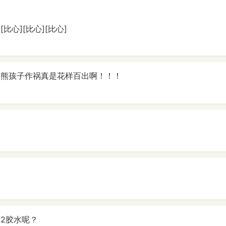
][比心][比心][比心]
现在的熊孩子作祸真是花样百出啊！！！
02胶水呢？