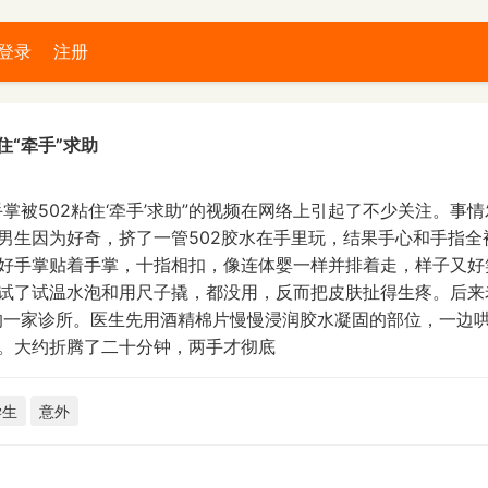
登录
注册
住“牵手”求助
手掌被502粘住‘牵手’求助”的视频在网络上引起了不少关注。事
男生因为好奇，挤了一管502胶水在手里玩，结果手心和手指全
好手掌贴着手掌，十指相扣，像连体婴一样并排着走，样子又好
试了试温水泡和用尺子撬，都没用，反而把皮肤扯得生疼。后来
的一家诊所。医生先用酒精棉片慢慢浸润胶水凝固的部位，一边
。大约折腾了二十分钟，两手才彻底
学生
意外