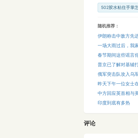
502胶水粘住手掌
随机推荐：
伊朗称击中敌方先
一场大雨过后，我
春节期间这些谣言
普京已了解对基辅
俄军突击队攻入乌
昨天下午一位女士
中方回应英首相与
印度到底有多热
评论