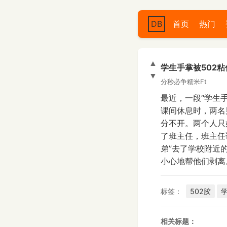
DB
首页
热门
▲
学生手掌被502粘
▼
分秒必争糯米Ft
最近，一段“学生
课间休息时，两名
分不开。两个人只
了班主任，班主任
弟”去了学校附近
小心地帮他们剥离
标签：
502胶
相关标题：