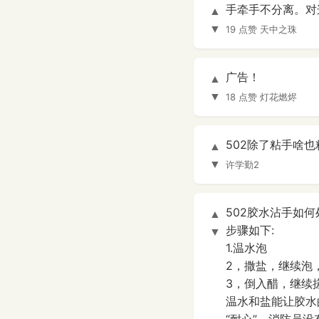
手牵手不分离。对
▲
▼
19 点赞
天中之珠
广告！
▲
▼
18 点赞
灯花燃烬
502除了粘手啥也
▲
▼
许学勤2
502胶水沾手如何
▲
步骤如下:
▼
1.温水泡
2，撒盐，继续泡
3，倒入醋，继续
温水和盐能让胶水