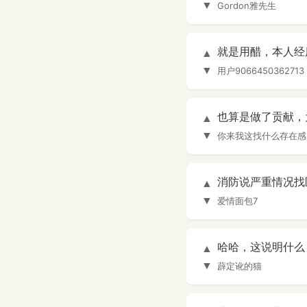
▼
Gordon雅先生
就是用醋，本人经
▲
▼
用户9066450362713
也算是做了贡献，为
▲
▼
你来我这找什么存在感
消防说严重情况找
▲
▼
爱情面包7
哈哈，这说明什么？
▲
▼
薜定讹的猫