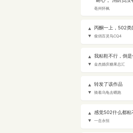
“耐心”。消防员
亳州怀枫
丙酮一上，502
▲
▼
俊俏百灵鸟CQ4
我粘鞋不行，倒是
▲
▼
金杰婚庆糖果总汇
转发了该作品
▲
▼
骑着乌龟去晒跑
感觉502什么都
▲
▼
一念永恒