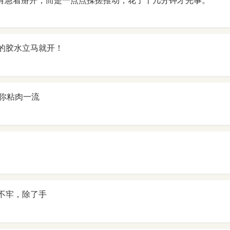
没有急着掰开，而是一点点揉搓推动，花了十几分钟才完事。
类的胶水立马就开！
你粘肉一流
粘不牢，除了手