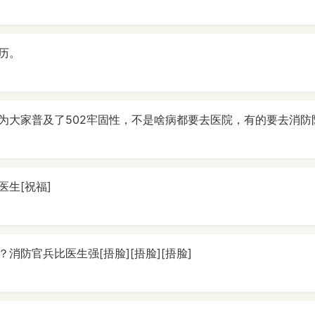
历。
大家普及了502牢固性，不是啥病都要去医院，有的要去消防队[呲
医生[祝福]
消防官兵比医生强[捂脸][捂脸][捂脸]