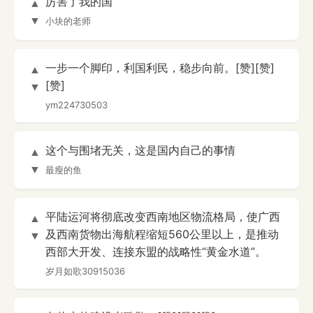
厉害了我的国
▲
▼
小块的老师
一步一个脚印，利国利民，稳步向前。[赞][赞]
▲
[赞]
▼
ym224730503
这个与围堵无关，这是国内自己的事情
▲
▼
最瘦的鱼
平陆运河将彻底改变西南地区物流格局，使广西
▲
及西南货物出海航程缩短560公里以上，是推动
▼
西部大开发、连接东盟的战略性“黄金水道”。
岁月如歌30915036