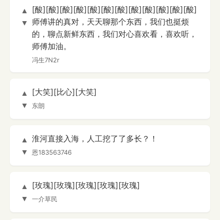
[酸][酸][酸][酸][酸][酸][酸][酸][酸][酸][酸][酸]
▲
师傅讲的真对，天天聊那个东西，我们也挺烦
▼
的，聊点新鲜东西，我们对心喜欢看，喜欢听，
师傅加油。
冯生7N2r
[大笑][比心][大笑]
▲
▼
东朗
淮河直接入海，人工挖了了多长？！
▲
▼
恩183563746
[玫瑰][玫瑰][玫瑰][玫瑰][玫瑰]
▲
▼
一介草民