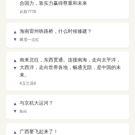
合国力，靠实力赢得尊重和未来
从前7778
海南雷州铁路桥，什么时候修建？
▲
▼
飒雪一点红
南来北往，东西贯通。连接南海，走向太平洋，
▲
大西洋，走向世界各地，畅通无阻，是中国的未
▼
来。
6玉兰花6
与京杭大运河？
▲
▼
Bob
广西要飞起来了！
▲