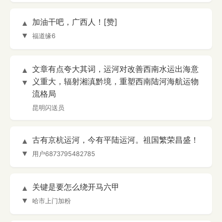
加油干吧，广西人！[赞]
▲
▼
福道缘6
文章有点夸大其词，运河对改善西南水运出海意
▲
义重大，辐射湘滇黔境，重塑西南陆河海航运物
▼
流格局
昆明闪送员
古有京杭运河，今有平陆运河。祖国繁荣昌盛！
▲
▼
用户6873795482785
关键是要怎么绕开马六甲
▲
▼
哈市上门加粉