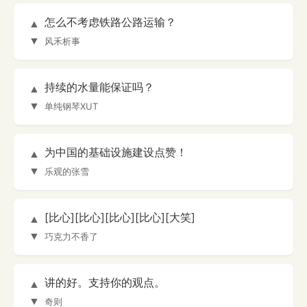
怎么不考虑铁路公路运输？
▲
▼
风禾析事
持续的水量能保证吗？
▲
▼
单纯钢琴XUT
为中国的基础设施建设点赞！
▲
▼
乐观的张雪
[比心][比心][比心][比心][大笑]
▲
▼
巧克力不香了
讲的好。支持你的观点。
▲
▼
奇则