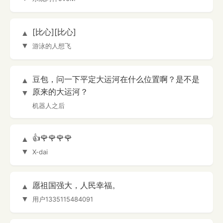
[比心][比心]
▲
▼
游泳的人想飞
豆包，问一下平定大运河在什么位置啊？是不是
▲
原来的大运河？
▼
机器人之后
👍🌹🌹🌹🌹
▲
▼
X-dai
愿祖国强大，人民幸福。
▲
▼
用户1335115484091