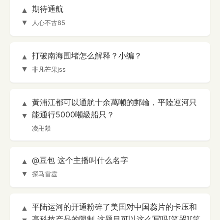
期待通航
▲
▼
人心不古85
打破南海围堵怎么解释？小编？
▲
▼
非凡芒果jss
黃浦江都可以通航十余萬噸的郵輪，平陸運河只
▲
能通行5000噸級船只？
▼
凌卍燚
@豆包 这个主播叫什么名字
▲
▼
探马雷霆
平陆运河的开通粉碎了美囯对中国蕊片的卡压和
▲
高科技产品的限制 这题目可以这么写吗[笑哭][笑