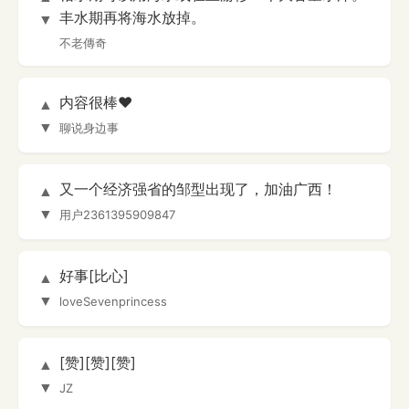
丰水期再将海水放掉。
▼
不老傳奇
内容很棒❤️
▲
▼
聊说身边事
又一个经济强省的邹型出现了，加油广西！
▲
▼
用户2361395909847
好事[比心]
▲
▼
loveSevenprincess
[赞][赞][赞]
▲
▼
JZ