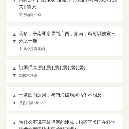
▼
哭][笑哭]
高冷咖啡HrQ
哈哈，东南亚水果到广西，湖南，就可以便宜三
▲
分之一啦
▼
山海经是真实的
祖国强大[赞][赞][赞][赞][赞][赞]
▲
▼
森咪科述趣
一条国内运河，与南海破局风马牛不相及。
▲
▼
书香门第sfc123
为什么不说平陆运河的建成，粉碎了美国在科学
▲