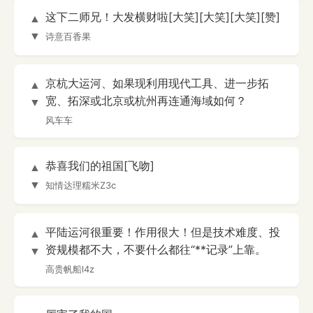
这下二师兄！大发横财啦[大笑][大笑][大笑][赞]
▲
▼
诗意百香果
京杭大运河、如果现利用现代工具、进一步拓
▲
宽、拓深或北京或杭州再连通海域如何？
▼
风车车
恭喜我们的祖国[飞吻]
▲
▼
知情达理糯米Z3c
平陆运河很重要！作用很大！但是技术难度、投
▲
资规模都不大，不要什么都往“**记录”上靠。
▼
高贵帆船l4z