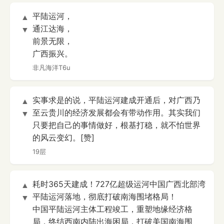
平陆运河，
▲
通江达海，
▼
前景无限，
广西振兴。
非凡海洋T6u
实事求是的说，平陆运河建成开通后，对广西乃
▲
至云贵川的经济发展都会有带动作用。其实我们
▼
只要把自己的事情做好，根基打稳，就不怕世界
的风云变幻。[赞]
19层
耗时365天建成！727亿超级运河中国广西北部湾
▲
平陆运河落地，彻底打破南海围堵格局！
▼
中国平陆运河主体工程竣工，重塑地缘经济格
局，终结西南内陆出海困局，打破美国南海围