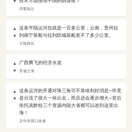
技术方面围堵中国的阴谋呢？
▼
诗絮如云
这条平陆运河也就是一百多公里，云南，贵州拉
▲
到南宁装船与拉到防城装船差不了多少公里。
▼
大熊酋长
广西腾飞的经济水道
▲
▼
音速之海
这条运河的开通对珠三角可不算啥利好消息~毕竟
▲
是分流了很大一块出去，而且还会逐步增大~背后
▼
依托滇黔桂三个资源内陆大省都可以改到这里出
海！
京中有善口技者