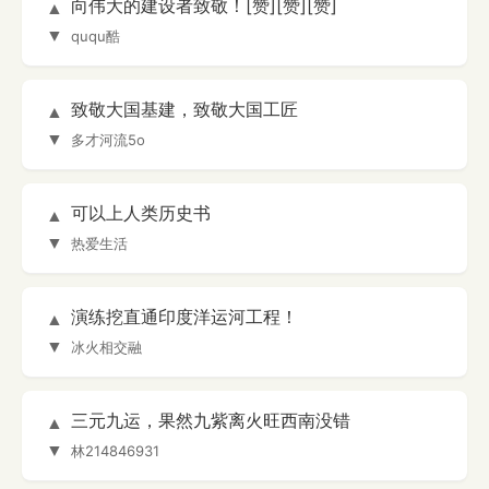
向伟大的建设者致敬！[赞][赞][赞]
▲
▼
ququ酷
致敬大国基建，致敬大国工匠
▲
▼
多才河流5o
可以上人类历史书
▲
▼
热爱生活
演练挖直通印度洋运河工程！
▲
▼
冰火相交融
三元九运，果然九紫离火旺西南没错
▲
▼
林214846931