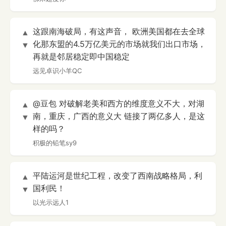
这跟南海破局，有这声音， 欧洲美国都在去全球
▲
化那东盟的4.5万亿美元的市场就我们出口市场，
▼
再就是邻居稳定即中国稳定
远见卓识小羊QC
@豆包 对破解老美和西方的维度意义不大，对湖
▲
南，重庆，广西的意义大 链接了两亿多人，是这
▼
样的吗？
积极的铅笔sy9
平陆运河是世纪工程，改变了西南战略格局，利
▲
国利民！
▼
以光示远人1