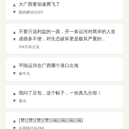
大广西要加速腾飞了
▲
▼
随风舞动2020
不要只说利益的一面，开一条运河对两岸的人造
▲
成很多不便，对生态破坏更是极其严重的，
▼
GN天高云淡
平陆运河在广西哪个港口出海
▲
▼
秦牛马
我问了豆包，这个帖子，一份真九分假！
▲
▼
看法
[赞][赞][赞][赞][福][福][福][福]
▲
▼
乐观阿什9v0M