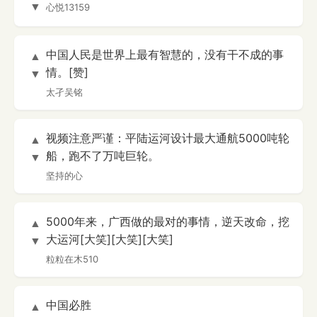
▼
心悦13159
中国人民是世界上最有智慧的，没有干不成的事
▲
情。[赞]
▼
太孑吴铭
视频注意严谨：平陆运河设计最大通航5000吨轮
▲
船，跑不了万吨巨轮。
▼
坚持的心
5000年来，广西做的最对的事情，逆天改命，挖
▲
大运河[大笑][大笑][大笑]
▼
粒粒在木510
中国必胜
▲