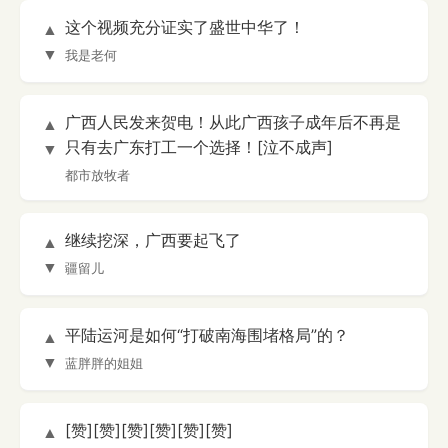
这个视频充分证实了盛世中华了！
▲
▼
我是老何
广西人民发来贺电！从此广西孩子成年后不再是
▲
只有去广东打工一个选择！[泣不成声]
▼
都市放牧者
继续挖深，广西要起飞了
▲
▼
疆留儿
平陆运河是如何“打破南海围堵格局”的？
▲
▼
蓝胖胖的姐姐
[赞][赞][赞][赞][赞][赞]
▲