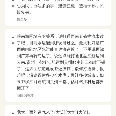
心为民，办法多的事，建设狂魔，造福子孙，民
▼
族复兴。
简单爱
跟南海围堵有啥关系，说打通西南五省物流太过
▲
了吧，目前水运能到哪调研过么。最大利好是广
▼
西的内陆地区水运能直达海运近了，不用说再绕
到广东再转海运了。说远点能打通北盘江航运到
云南/贵州，都柳江航运到贵州黔南州三都就不错
了，这方面航道建设都还没搞，谈何打通呀，很
难吧，沿途得建多少个水库，搬迁多少城市，如
果都柳江能通航到贵州三都，估计榕江村超都要
搬迁了
慧眼识英才
我大广西的运气来了[大笑][大笑][大笑]。
▲