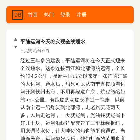
DB
首页
热门
登录
注册
▲
平陆运河今天将实现全线通水
▼
9 点赞
心分石谷
经过三年多的建设，平陆运河将在今天正式迎来
全线通水。这条连接西江和北部湾的运河，全长
约134.2公里，是新中国成立以来第一条连通江海
的大运河。通水后，船只可以从南宁直接顺着运
河开到钦州出海，不用再绕道广东，航程能缩短
约560公里。有跑船的老船长算过一笔账，以前
从南宁运一船煤炭到北部湾，走老路要花两天
多，以后走运河，一天就能到，光油钱就能省下
好几千块。运河沿线还配套建了三个梯级枢纽，
用来调节水位，让大吨位的船也能平稳通过。当
地渔民说，运河修好以后，他们打渔的范围也变