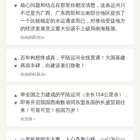
核心问题和结点在那里你都没清楚，这条运河只
▼
不过是为广西、广东西部和云南部分地区提供了
一个比较稳定的水运通道而已，对推动受益地方
的经济发展意义重大但谈不上破局南海瓶颈。
自由的阳光tu
百年构想终成真，平陆运河全线贯通！大国基建
▲
再添丰碑，向建设者们致敬！
▼
自由的松鼠3o
举全国之力建成的平陆运河（全长134公里余），
▲
即将开启我国西南数省同东盟各国的长盛贸易往
▼
来！可喜可贺！祖国万岁！
水无痕～
一党执政能干大事，人心齐泰山移，一心为公一
▲