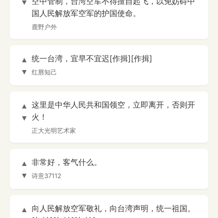
空中管制，台湾空军不得擅自起飞，以免妨碍中
▼
国人民解放军空军的护国使命。
鹿野户外
统一台湾，宜早不宜迟[作揖][作揖]
▲
▼
红唇知己
这里是中华人民共和国领空，立即离开，否则开
▲
火！
▼
正大光明艺术家
非常好，客气什么。
▲
▼
诗意37112
向人民解放空军敬礼，向台湾声明，统一祖国。
▲