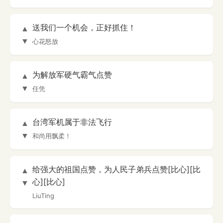
送我们一个机会，正好抓住！
▲
▼
心花怒放
为解放军硬气霸气点赞
▲
▼
任凭
台湾军机属于非法飞行
▲
▼
和尚用飘柔！
给强大的祖国点赞，为人民子弟兵点赞[比心][比
▲
心][比心]
▼
LiuTing