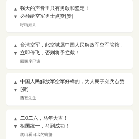
强大的声音里只有勇敢和坚定！
▲
必须给空军勇士点赞[赞]
▼
呼噜娃儿
台湾空军，此空域属中国人民解放军空军管辖，
▲
立即停飞，否则将予拦截！
▼
回頭岸已遠
中国人民解放军空军好样的，为人民子弟兵点赞
▲
[赞]
▼
西塞先生
二0二六，马年大吉！
▲
祖国统一，马到成功！
▼
爬山看日出的螃蟹