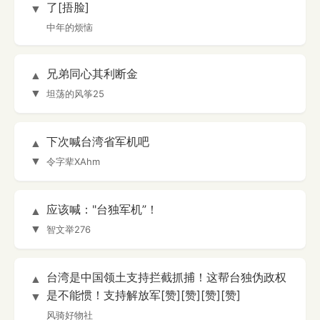
了[捂脸]
▼
中年的烦恼
兄弟同心其利断金
▲
▼
坦荡的风筝25
下次喊台湾省军机吧
▲
▼
令字辈XAhm
应该喊："台独军机”！
▲
▼
智文举276
台湾是中国领土支持拦截抓捕！这帮台独伪政权
▲
是不能惯！支持解放军[赞][赞][赞][赞]
▼
风骑好物社