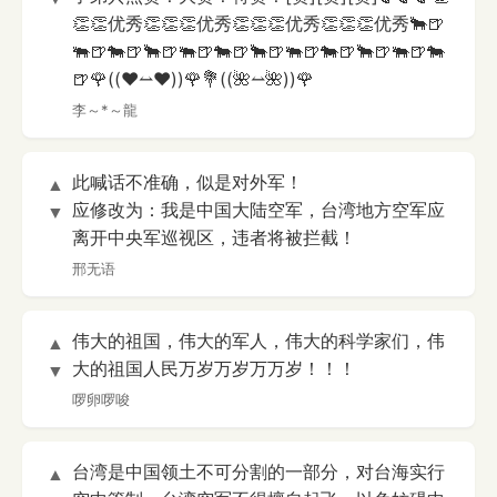
👏👏优秀👏👏👏优秀👏👏👏优秀👏👏👏优秀🐂🍺
🐃🍺🐄🍺🐂🍺🐃🍺🐄🍺🐂🍺🐃🍺🐄🍺🐂🍺🐃🍺🐄
🍺🌹((❤️⥎❤️))🌹💐((🌺⥎🌺))🌹
李～*～龍
此喊话不准确，似是对外军！
▲
应修改为：我是中国大陆空军，台湾地方空军应
▼
离开中央军巡视区，违者将被拦截！
邢无语
伟大的祖国，伟大的军人，伟大的科学家们，伟
▲
大的祖国人民万岁万岁万万岁！！！
▼
啰卵啰唆
台湾是中国领土不可分割的一部分，对台海实行
▲