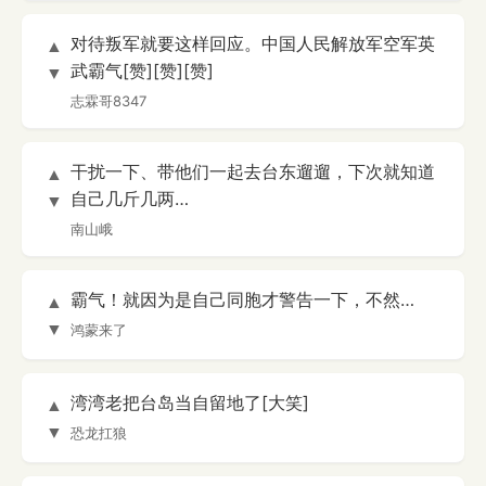
对待叛军就要这样回应。中国人民解放军空军英
▲
武霸气[赞][赞][赞]
▼
志霖哥8347
干扰一下、带他们一起去台东遛遛，下次就知道
▲
自己几斤几两…
▼
南山峨
霸气！就因为是自己同胞才警告一下，不然…
▲
▼
鸿蒙来了
湾湾老把台岛当自留地了[大笑]
▲
▼
恐龙扛狼