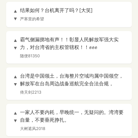
结果如何？台机离开了吗？[大笑]
▲
▼
严寒里的希望
霸气侧漏掷地有声！！彰显人民解放军强大实
▲
力，对台湾省的主权管辖权！！✊✊✊
▼
随便81350
台湾是中国领土，台海整片空域均属中国领空，
▲
解放军在台岛周边战备巡航完全合法合规，
▼
倚天剑2213
一家人不要内耗，早晚统一，无疑问的。湾湾要
▲
自量，不要垂死挣扎。
▼
大树遮风2018