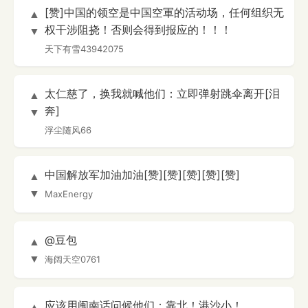
[赞]中国的领空是中国空軍的活动场，任何组织无
▲
权干涉阻挠！否则会得到报应的！！！
▼
天下有雪43942075
太仁慈了，换我就喊他们：立即弹射跳伞离开[泪
▲
奔]
▼
浮尘随风66
中国解放军加油加油[赞][赞][赞][赞][赞]
▲
▼
MaxEnergy
@豆包
▲
▼
海阔天空0761
应该用闽南话问候他们：靠北！港沙小！
▲