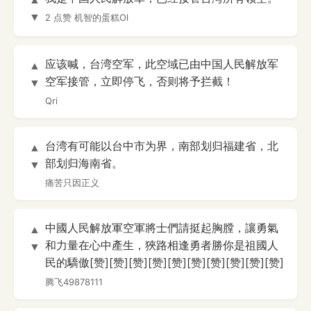
▼
2 点赞
机智的蛋糕Ol
应该喊，台湾空军，此空域已由中国人民解放军
▲
空军接管，立即停飞，否则将予拦截！
▼
Qri
台湾有可能以台中市为界，南部划归福建省，北
▲
部划归海南省。
▼
痛苦只因正义
中國人民解放軍空軍將士們請挺起胸膛，讓勇氣
▲
和力量在心中產生，狹路相逢勇者勝你是祖國人
▼
民的驕傲[赞][赞][赞][赞][赞][赞][赞][赞][赞][赞]
腾飞49878111