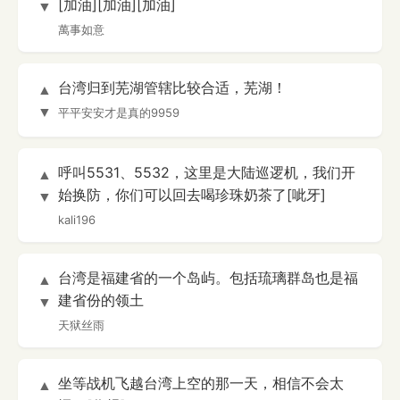
[加油][加油][加油]
▼
萬事如意
台湾归到芜湖管辖比较合适，芜湖！
▲
▼
平平安安才是真的9959
呼叫5531、5532，这里是大陆巡逻机，我们开
▲
始换防，你们可以回去喝珍珠奶茶了[呲牙]
▼
kali196
台湾是福建省的一个岛屿。包括琉璃群岛也是福
▲
建省份的领土
▼
天狱丝雨
坐等战机飞越台湾上空的那一天，相信不会太
▲