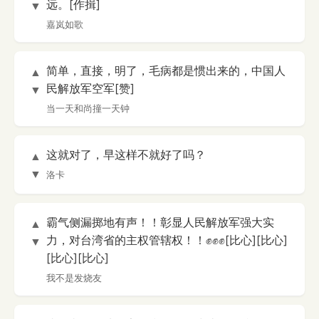
远。[作揖]
▼
嘉岚如歌
简单，直接，明了，毛病都是惯出来的，中国人
▲
民解放军空军[赞]
▼
当一天和尚撞一天钟
这就对了，早这样不就好了吗？
▲
▼
洛卡
霸气侧漏掷地有声！！彰显人民解放军强大实
▲
力，对台湾省的主权管辖权！！✊✊✊[比心][比心]
▼
[比心][比心]
我不是发烧友