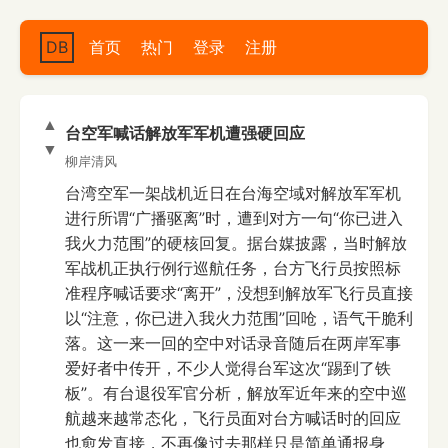
DB
首页
热门
登录
注册
▲
台空军喊话解放军军机遭强硬回应
▼
柳岸清风
台湾空军一架战机近日在台海空域对解放军军机
进行所谓“广播驱离”时，遭到对方一句“你已进入
我火力范围”的硬核回复。据台媒披露，当时解放
军战机正执行例行巡航任务，台方飞行员按照标
准程序喊话要求“离开”，没想到解放军飞行员直接
以“注意，你已进入我火力范围”回呛，语气干脆利
落。这一来一回的空中对话录音随后在两岸军事
爱好者中传开，不少人觉得台军这次“踢到了铁
板”。有台退役军官分析，解放军近年来的空中巡
航越来越常态化，飞行员面对台方喊话时的回应
也愈发直接，不再像过去那样只是简单通报身