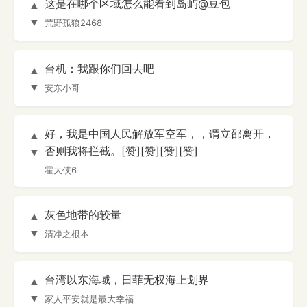
这是在哪个区域怎么能看到岛屿@豆包
▲
▼
荒野孤狼2468
台机：我跟你们回去吧
▲
▼
安东小哥
好，我是中国人民解放军空军，，谓立邵离开，
▲
否则我将拦截。[赞][赞][赞][赞]
▼
霍大侠6
灰色地带的较量
▲
▼
清净之根本
台湾以东海域，日菲无权海上划界
▲
▼
家人平安就是最大幸福