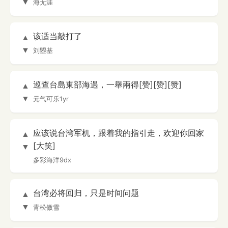
▼
海无涯
该适当敲打了
▲
▼
刘曌基
巡查台島東部海遇，一舉兩得[赞][赞][赞]
▲
▼
元气可乐1yr
应该说台湾军机，跟着我的指引走，欢迎你回家
▲
[大笑]
▼
多彩海洋9dx
台湾必将回归，只是时间问题
▲
▼
青松傲雪