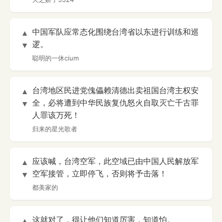
中国军队应常态化围绕台湾省以东进行训练和巡
▲
逻。
▼
聪明的一休cium
台湾地区民进党傀儡赖清德出卖祖国台湾主权安
▲
全，必将遭到中华民族复仇怒火自取灭亡千古罪
▼
人罪该万死！
归来的星光歌者
应该喊，台湾空军，此空域已由中国人民解放军
▲
空军接管，立即停飞，否则将予击落！
▼
都美家的
这就对了，得让他们知道厉害，知道怕。
▲