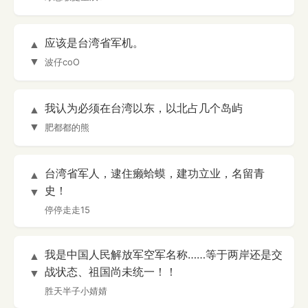
应该是台湾省军机。
▲
▼
波仔coO
我认为必须在台湾以东，以北占几个岛屿
▲
▼
肥都都的熊
台湾省军人，逮住癞蛤蟆，建功立业，名留青
▲
史！
▼
停停走走15
我是中国人民解放军空军名称……等于两岸还是交
▲
战状态、祖国尚未统一！！
▼
胜天半子小婧婧