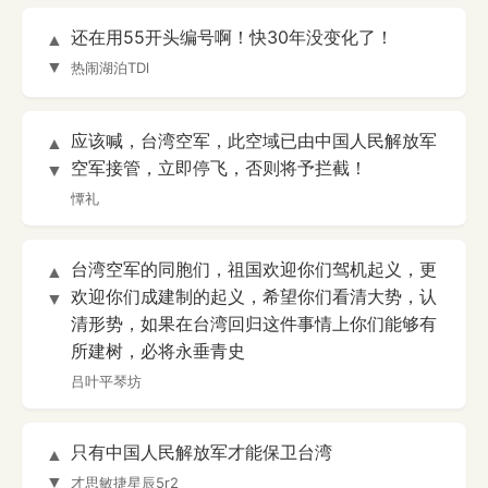
还在用55开头编号啊！快30年没变化了！
▲
▼
热闹湖泊TDl
应该喊，台湾空军，此空域已由中国人民解放军
▲
空军接管，立即停飞，否则将予拦截！
▼
憛礼
台湾空军的同胞们，祖国欢迎你们驾机起义，更
▲
欢迎你们成建制的起义，希望你们看清大势，认
▼
清形势，如果在台湾回归这件事情上你们能够有
所建树，必将永垂青史
吕叶平琴坊
只有中国人民解放军才能保卫台湾
▲
▼
才思敏捷星辰5r2