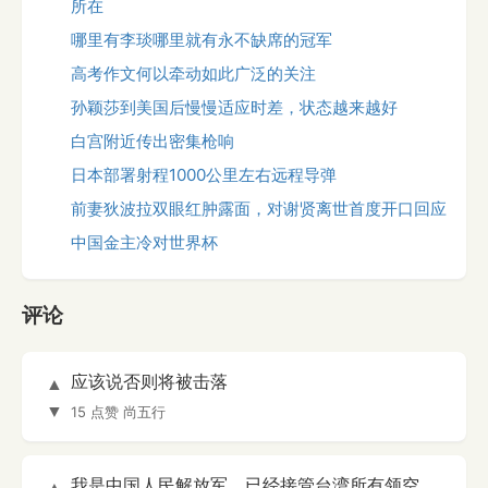
所在
哪里有李琰哪里就有永不缺席的冠军
高考作文何以牵动如此广泛的关注
孙颖莎到美国后慢慢适应时差，状态越来越好
白宫附近传出密集枪响
日本部署射程1000公里左右远程导弹
前妻狄波拉双眼红肿露面，对谢贤离世首度开口回应
中国金主冷对世界杯
评论
应该说否则将被击落
▲
▼
15 点赞
尚五行
我是中国人民解放军，已经接管台湾所有领空。
▲