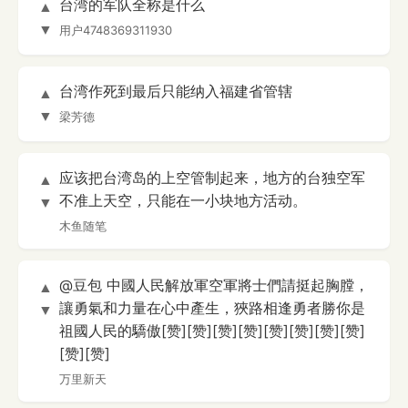
台湾的军队全称是什么
▲
▼
用户4748369311930
台湾作死到最后只能纳入福建省管辖
▲
▼
梁芳德
应该把台湾岛的上空管制起来，地方的台独空军
▲
不准上天空，只能在一小块地方活动。
▼
木鱼随笔
@豆包 中國人民解放軍空軍將士們請挺起胸膛，
▲
讓勇氣和力量在心中產生，狹路相逢勇者勝你是
▼
祖國人民的驕傲[赞][赞][赞][赞][赞][赞][赞][赞]
[赞][赞]
万里新天