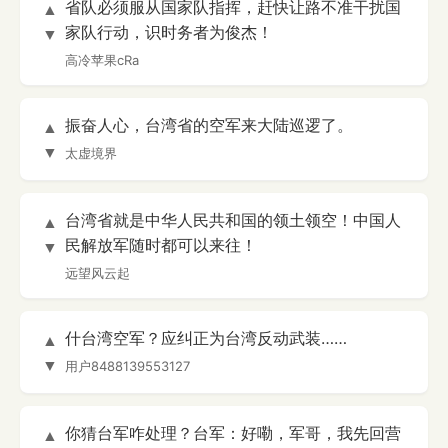
省队必须服从国家队指挥，赶快让路不准干扰国
▲
家队行动，识时务者为俊杰！
▼
高冷苹果cRa
振奋人心，台湾省的空军来大陆巡逻了。
▲
▼
太虚境界
台湾省就是中华人民共和国的领土领空！中国人
▲
民解放军随时都可以来往！
▼
远望风云起
什台湾空军？应纠正为台湾反动武装……
▲
▼
用户8488139553127
你猜台军咋处理？台军：好嘞，军哥，我先回营
▲