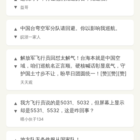
▼
益哥
中国台弯空军分队请回避。你以影响我巡航。
▲
▼
皖浙一家人
解放军飞行员回怼太解气！台海本就是中国空
▲
域，咱们巡航名正言顺。硬核喊话彰显底气，守
▼
护国土寸步不让，盼早日团圆统一！[赞][赞][赞]
天天观
我方飞行员说的是5031、5032，但屏幕上显示
▲
却是5531、5532，这是咋回事？
▼
喂小伙子134
地方队无条件服从国家队！