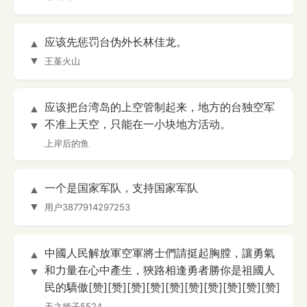
应该先惩罚台伪外长林佳龙。
▲
▼
王堇火山
应该把台湾岛的上空管制起来，地方的台独空军
▲
不准上天空，只能在一小块地方活动。
▼
上岸后的鱼
一个是国家军队，支持国家军队
▲
▼
用户3877914297253
中國人民解放軍空軍將士們請挺起胸膛，讓勇氣
▲
和力量在心中產生，狹路相逢勇者勝你是祖國人
▼
民的驕傲[赞][赞][赞][赞][赞][赞][赞][赞][赞][赞]
天之娇子5524