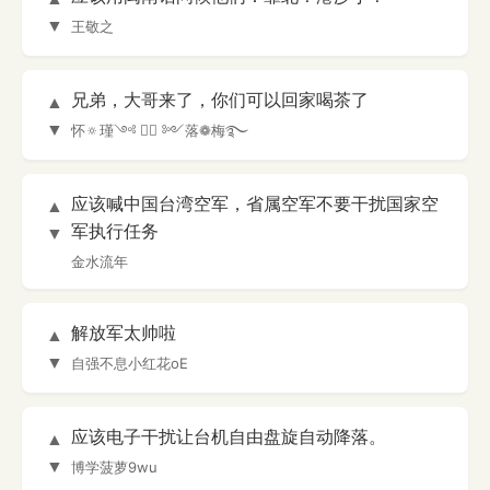
▼
王敬之
兄弟，大哥来了，你们可以回家喝茶了
▲
▼
怀🔅瑾༺ ⃟⃟ ༻落❁梅࿐
应该喊中国台湾空军，省属空军不要干扰国家空
▲
军执行任务
▼
金水流年
解放军太帅啦
▲
▼
自强不息小红花oE
应该电子干扰让台机自由盘旋自动降落。
▲
▼
博学菠萝9wu