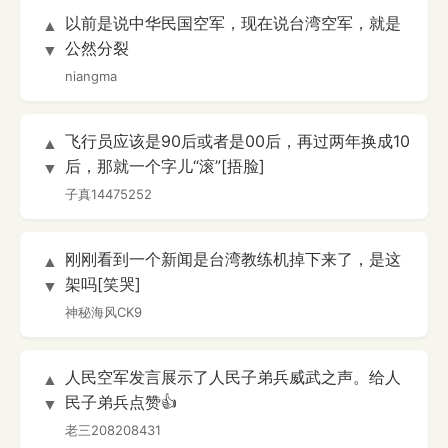
以前是说中华民国空军，现在说台湾空军，就是
▲
公然分裂
▼
niangma
飞行员应该是90后或者是00后，再过两年换成10
▲
后，那就一个字儿“滚”[捂脸]
▼
子真14475252
刚刚看到一个新闻是台湾教练机掉下来了，是这
▲
架吗[笑哭]
▼
神秘海风CK9
人民空军发言展示了人民子弟兵威武之声。给人
▲
民子弟兵点赞👍
▼
老三208208431