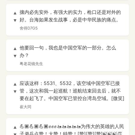
攘内必先安外，有强大的实力，枪口还是对外的
▲
好。台海如果发生战事，必是中华民族的痛点。
▼
舍得D7G5
他要回一句，我也是中国空军的一部分。怎么
▲
办？
▼
粤老花镜先生
应该这样：5531、5532，该空域中国空军已接
▲
管，这次和我一起巡航！巡航结束回去后，就不
▼
要在起飞了。中国空军已管控台湾岛空域。[微笑]
崔大同
💪🏾💪🏾💪🏾✊✊✊🚤🚤🚤🚤🚤为伟大的英雄的人民
▲
子弟兵点赞！大赞！特赞！[赞][赞][赞]🍃🍃🍃👏
▼