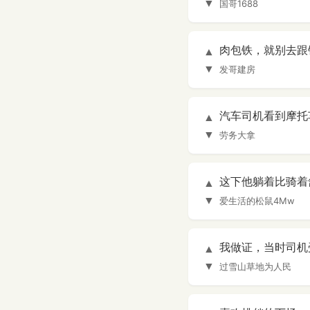
▼
国哥1688
肉包铁，就别去跟
▲
▼
发哥建房
汽车司机看到摩托
▲
▼
劳务大拿
这下他躺着比骑着
▲
▼
爱生活的松鼠4Mw
我做证，当时司机
▲
▼
过雪山草地为人民