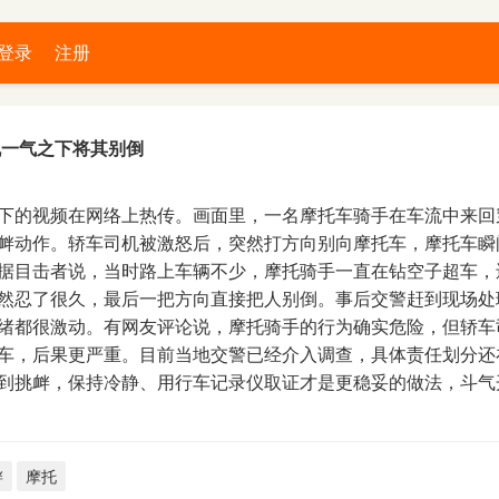
登录
注册
机一气之下将其别倒
下的视频在网络上热传。画面里，一名摩托车骑手在车流中来回
衅动作。轿车司机被激怒后，突然打方向别向摩托车，摩托车瞬
据目击者说，当时路上车辆不少，摩托骑手一直在钻空子超车，
然忍了很久，最后一把方向直接把人别倒。事后交警赶到现场处
绪都很激动。有网友评论说，摩托骑手的行为确实危险，但轿车
车，后果更严重。目前当地交警已经介入调查，具体责任划分还
到挑衅，保持冷静、用行车记录仪取证才是更稳妥的做法，斗气
衅
摩托