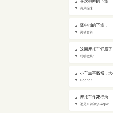
喜欢挑衅的下场
▲
▼
海风徐来
竖中指的下场，
▲
▼
灵动音符
这回摩托车舒服了
▲
▼
聪明微风1
小车坐牢赔偿，大
▲
▼
Godric7
摩托车作死行为
▲
▼
远见卓识冰淇淋q6k