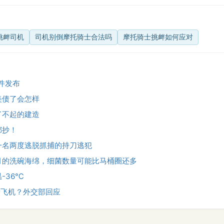
挑衅司机
司机别倒摩托骑士合法吗
摩托骑士挑衅如何应对
文件发布
美债了会怎样
了不起的建造
都抄！
一名两度逃脱抓捕的持刀逃犯
月的洗碗海绵，细菌数量可能比马桶圈还多
-36℃
音飞机？外交部回应