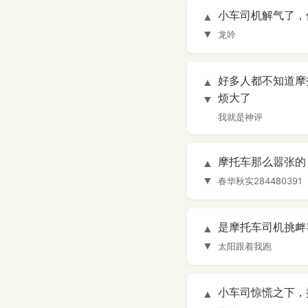
小车司机解气了，
▲
▼
龙吟
好多人都不知道摩
▲
烦大了
▼
我就是神评
摩托车那么嚣张的
▲
▼
春华秋实284480391
是摩托车司机挑衅
▲
▼
太阳跟着我跑
小车司惊慌之下，
▲