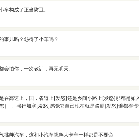
小车构成了正当防卫。
的事儿吗？怨得了小车吗？
都会怕你，一次教训，再无明天。
是在高速上，国，省道上[发怒]还是乡间小路上[发怒]那都是如入
发怒]，。强行加塞[发怒]感觉它自己现在就是路霸[发怒]谁都得惯
气挑衅汽车，这和小汽车挑衅大卡车一样都是不要命