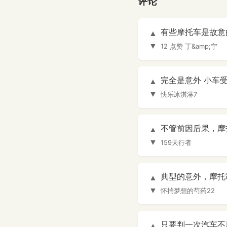
评论
有些摩托车是故意
▲
▼
12 点赞
丁&amp;宁
完全是意外 小车
▲
▼
快乐冰淇淋7
不管前因后果，摩
▲
▼
159天行者
典型的意外，摩托
▲
▼
怀揣梦想的芍药22
只要判一次汽车不
▲