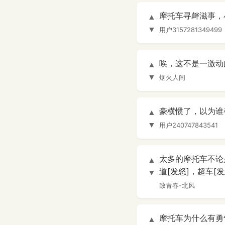
摩托车寻衅滋事，
▲
▼
用户3157281349499
唉，这不是一激动
▲
▼
烟火人间
豪横惯了，以为谁
▲
▼
用户240747843541
太多的摩托车不论
▲
道[发怒]，超车[
▼
致青春-北风
摩托车为什么有勇
▲