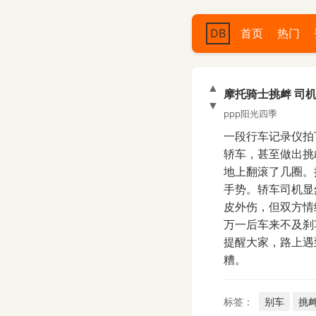
DB
首页
热门
▲
摩托骑士挑衅 司
▼
ppp阳光四季
一段行车记录仪拍
轿车，甚至做出挑
地上翻滚了几圈。
手势。轿车司机显
皮外伤，但双方情
万一后车来不及刹
提醒大家，路上遇
糟。
标签：
别车
挑