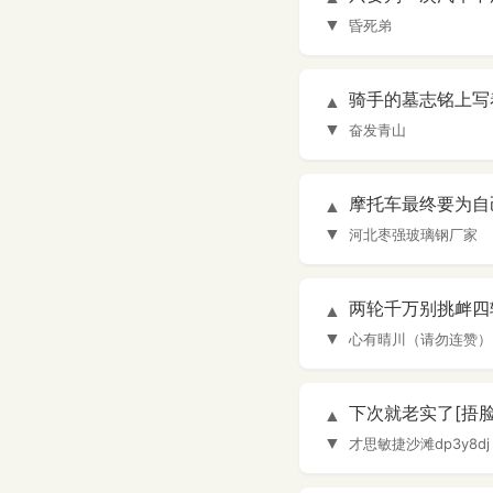
▼
昏死弟
骑手的墓志铭上写
▲
▼
奋发青山
摩托车最终要为自
▲
▼
河北枣强玻璃钢厂家
两轮千万别挑衅四
▲
▼
心有晴川（请勿连赞）
下次就老实了[捂脸
▲
▼
才思敏捷沙滩dp3y8dj