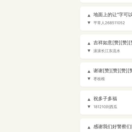
地面上的让"字可以
▲
▼
平常人268511052
吉祥如意[赞][赞][
▲
▼
滚滚长江东流水
谢谢[赞][赞][赞]
▲
▼
枣枝根
祝多子多福
▲
▼
181210刘西瓜
感谢我们好警察们[比
▲