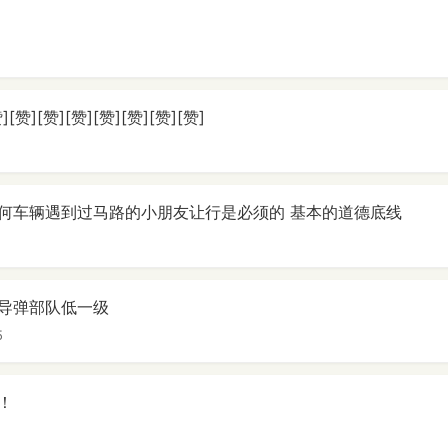
][赞][赞][赞][赞][赞][赞]
何车辆遇到过马路的小朋友让行是必须的 基本的道德底线
导弹部队低一级
5
！