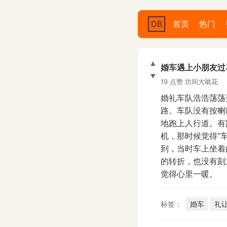
DB
首页
热门
▲
婚车遇上小朋友过
▼
19 点赞
坊间大呲花
婚礼车队浩浩荡荡
路。车队没有按喇
地跑上人行道。有
机，那时候觉得“
到，当时车上坐着
的转折，也没有刻
觉得心里一暖。
标签：
婚车
礼