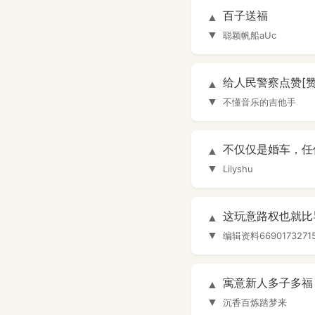
百子送福
▲
▼
聪颖帆船aUc
给人民警察点赞[赞][赞
▲
▼
不懂音乐的吉他手
不仅仅是婚车，任
▲
▼
Lilyshu
这玩意路权也就比
▲
▼
编辑资料6690173271
寓意新人多子多福
▲
▼
沉香百炼踏梦来