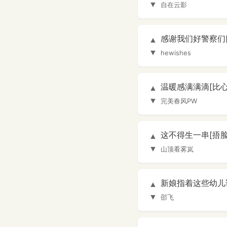
▼
自在云影
感谢我们好警察们[比
▲
▼
hewishes
温暖感满满滴[比心][
▲
▼
完美春风PW
这不得生一串[捂脸
▲
▼
山顶看雾岚
新娘指着这些幼儿说
▲
▼
邵飞