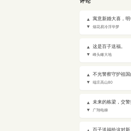
评论
寓意新婚大喜，明年
▲
▼
烟花易冷浮华梦
这是百子送福。
▲
▼
峰头瞰大地
不光警察守护祖国
▲
▼
端庄高山80
未来的栋梁，交警护送
▲
▼
广翔电梯
百子送福给这对新人
▲