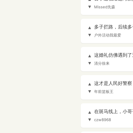
▼
Missed先森
多子拦路，后续多子
▲
▼
户外活动我最爱
这婚礼仿佛遇到了送子
▲
▼
清分徐来
这才是人民好警察
▲
▼
年前篮板王
在斑马线上，小哥
▲
▼
czw8968