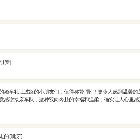
[赞]
的婚车礼让过路的小朋友们，值得称赞[赞]！更令人感到温馨的
意感谢接亲车队，这种双向奔赴的幸福和温柔，确实让人心里感到
走的[呲牙]