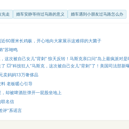
友先走
婚车安静等待过马路的意义
婚车遇到小朋友过马路怎么办
到近60厘米长鸡枞，开心地向大家展示这难得的大菌子
弟”苏翊鸣
斯克，这次被自己女儿“背刺” 惊天反转！马斯克亲口问“岛上最疯派对
了 💥“科技狂人”马斯克，这次被自己女儿“背刺”了！美国司法部新
0元卖妈妈13万奢侈品
料 老板暖心引导
里，却被啤酒肚弹开一屁股坐地上
的联名信
差评”系谣言