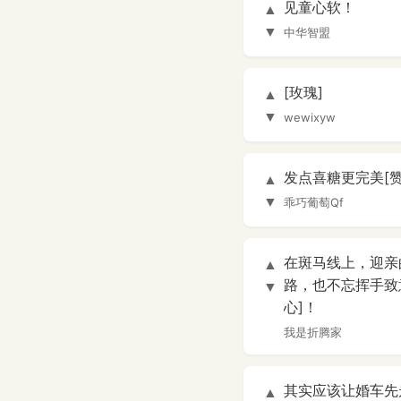
见童心软！
▲
▼
中华智盟
[玫瑰]
▲
▼
wewixyw
发点喜糖更完美[赞]
▲
▼
乖巧葡萄Qf
在斑马线上，迎亲
▲
路，也不忘挥手致
▼
心]！
我是折腾家
其实应该让婚车先
▲