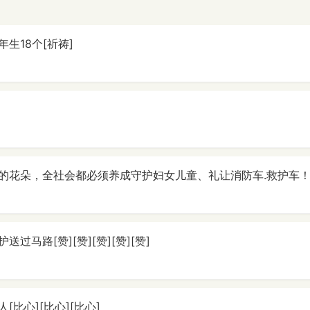
生18个[祈祷]
的花朵，全社会都必须养成守护妇女儿童、礼让消防车.救护车
过马路[赞][赞][赞][赞][赞]
[比心][比心][比心]