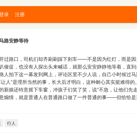
登录
注册
马路安静等待
开过路口，司机们却齐刷刷踩下刹车——不是因为红灯，而是因
叭催促，也没有人探出头来喊话，就那么安安静静地等着，直到
路人拍下这一幕发到网上，评论区里不少人说，自己小时候过马
车让人”是理所当然的事，长大后才明白，这种耐心其实挺难得的
的新娘还特意摇下车窗，冲孩子们笑了笑，说“不急，让他们先走
意煽情，就是普通人在普通路口做了一件普通的事——但恰恰是这
让
行人