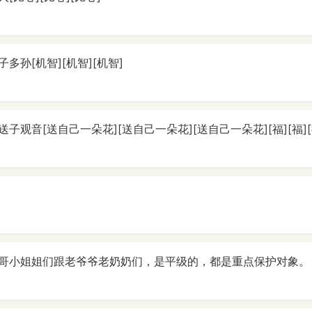
多孙[机智][机智][机智]
观音[送自己一朵花][送自己一朵花][送自己一朵花][福][福][福][
哥小姐姐们跟老爷爷老奶奶们，是平级的，都是重点保护对象。