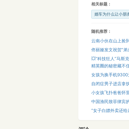
相关标题：
婚车为什么让小朋
随机推荐：
云南小伙在山上捡
佟丽娅发文祝贺“弟
💥“科技狂人”马
精英圈的秘密藏不住
女孩为换手机930
自闭症男子进店拿饮
小女孩飞扑爸爸怀
中国渔民致菲律宾
“女子白嫖外卖还给