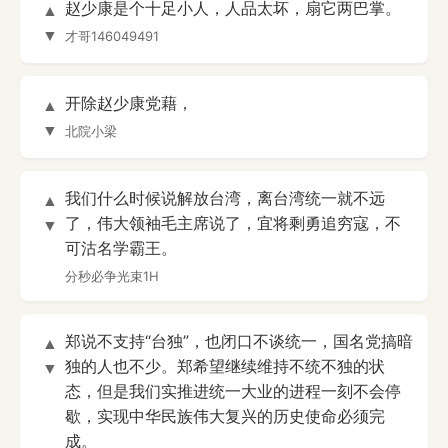
赵少康是个十足小人，人品太坏，扇它两巴掌。
▲
▼
才哥146049491
开除赵少康党藉，
▲
▼
北院小梁
我们什么时候说解放台湾，离台湾统一就不远
▲
了，伟大领袖毛主席说了，宜将剩勇追穷寇，不
▼
可沽名学霸王。
分秒必争光束1H
郑说不支持“台独”，也闭口不谈统一，国名党搞暗
▲
独的人也不少。郑希望继续维持不统不独的状
▼
态，但是我们实推进统一大业的进程一刻不会停
歇，实现中华民族伟大复兴的历史使命必须完
成。