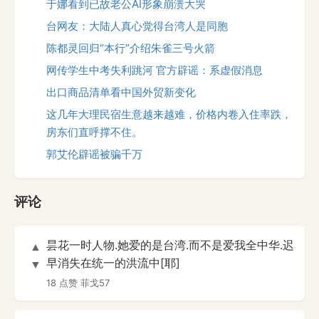
于娜看到已故老公AI形象崩溃大哭
台网友：大陆人真心觉得台湾人是同胞
陈都灵回归“本行”介绍朱雀三号火箭
网传学生中考失利跳河 官方辟谣：系虚假消息
出口商品清单看中国外贸新变化
这几年大理民宿生意越来越难，价格内卷入住率跌，
房东们直呼撑不住。
郭艾伦辟谣被骗千万
评论
昙花一时人物.她爱的是台湾.而不是爱我全中华.迟
▲
早消失在统一的洪流中[耶]
▼
18 点赞
菲戈57