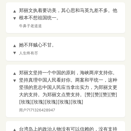
郑丽文执着要访美，其心思和马英九差不多。他
▲
根本不想祖国统一。
▼
牛鼻子老道道
她不拜贼心不甘。
▲
▼
人生终有尽
郑丽文坚持一个中国的原则，海峡两岸支持你。
▲
坚持真理中国人民看好你。两案和平统一，这种
▼
坚强的意志中国人民应当拿出实力，为郑丽文更
大的支持。为郑丽文点赞支持。[赞][赞][赞][赞]
[玫瑰][玫瑰][玫瑰][玫瑰][玫瑰]
用户7171326428947
台湾岛上的政治人物没有可以信赖的，没有支持
▲