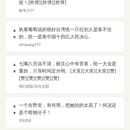
状！[炸弹][炸弹][炸弹]
牧羊2171
执着葡萄说的很好台湾统一只往别人是靠不住
▲
的，统一是靠中国十四亿人民决心。
▼
HHwang777
七嘴八舌说不清，丽文心中有苦衷，统一大业是
▲
重担，只等时间定分明。[大笑][大笑][大笑][赞]
▼
[赞][赞][赞][赞][赞]
我们的队伍向太阳
一个在野党，有何用，把她抬的太高了！何况还
▲
是个暗独分子！
▼
开8关8