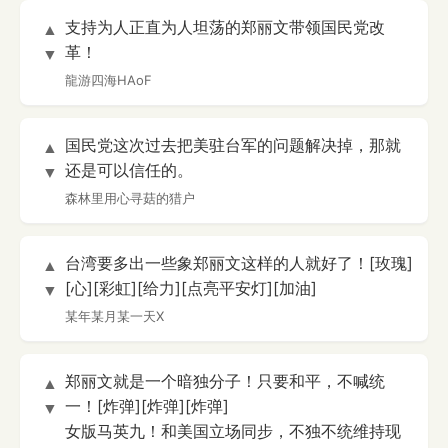
支持为人正直为人坦荡的郑丽文带领国民党改
▲
革！
▼
龍游四海HAoF
国民党这次过去把美驻台军的问题解决掉，那就
▲
还是可以信任的。
▼
森林里用心寻菇的猎户
台湾要多出一些象郑丽文这样的人就好了！[玫瑰]
▲
[心][彩虹][给力][点亮平安灯][加油]
▼
某年某月某一天X
郑丽文就是一个暗独分子！只要和平，不喊统
▲
一！[炸弹][炸弹][炸弹]
▼
女版马英九！和美国立场同步，不独不统维持现