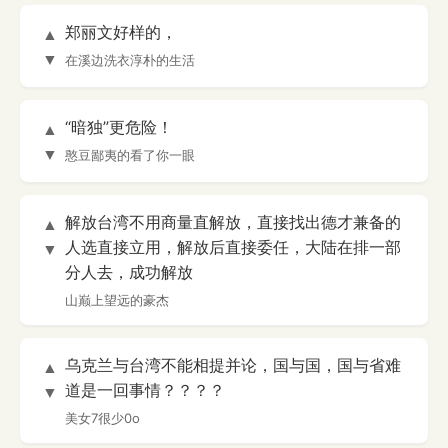
郑丽文好样的，
▲
▼
在溪边洗衣淳朴的生活
“暗独”更危险！
▲
▼
憨豆鄙夷的看了你一眼
解放台湾不用商量直解放，直接找出德才兼备的
▲
人选直接立用，解放后直接委任，大陆在排一部
▼
分人去，成功解放
山巅上望远的豪杰
乌克兰与台湾不能相提并论，国与国，国与省难
▲
道是一回事情？？？？
▼
美女7很少0o