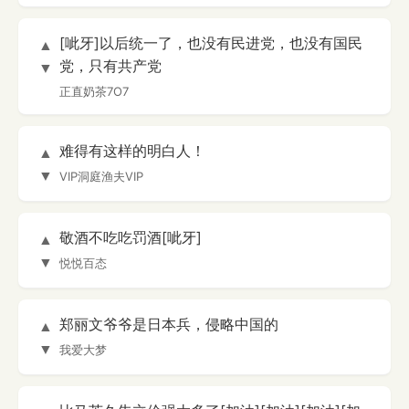
[呲牙]以后统一了，也没有民进党，也没有国民
▲
党，只有共产党
▼
正直奶茶7O7
难得有这样的明白人！
▲
▼
VIP洞庭渔夫VIP
敬酒不吃吃罚酒[呲牙]
▲
▼
悦悦百态
郑丽文爷爷是日本兵，侵略中国的
▲
▼
我爱大梦