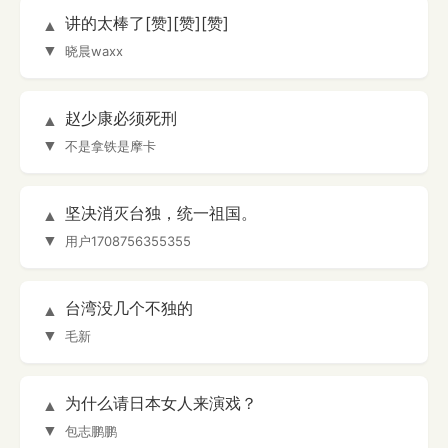
讲的太棒了[赞][赞][赞]
▲
▼
晓晨waxx
赵少康必须死刑
▲
▼
不是拿铁是摩卡
坚决消灭台独，统一祖国。
▲
▼
用户1708756355355
台湾没几个不独的
▲
▼
毛新
为什么请日本女人来演戏？
▲
▼
包志鹏鹏