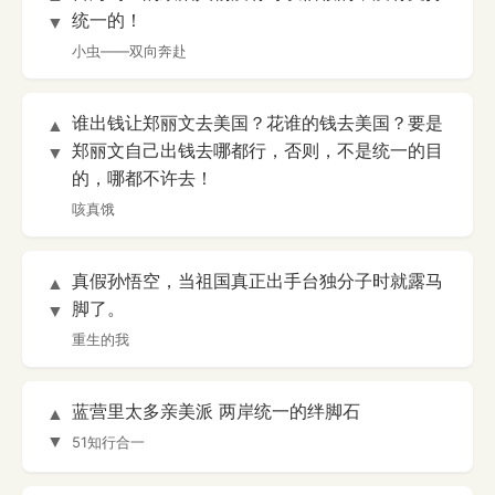
统一的！
▼
小虫——双向奔赴
谁出钱让郑丽文去美国？花谁的钱去美国？要是
▲
郑丽文自己出钱去哪都行，否则，不是统一的目
▼
的，哪都不许去！
咳真饿
真假孙悟空，当祖国真正出手台独分子时就露马
▲
脚了。
▼
重生的我
蓝营里太多亲美派 两岸统一的绊脚石
▲
▼
51知行合一