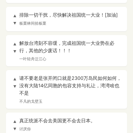
排除一切干扰，尽快解决祖国统一大业！[加油]
▲
▼
板栗林间拾板栗
解放台湾刻不容缓，完成祖国统一大业势在必
▲
行，其他的少废话！！！
▼
一叶轻舟泛江心
请不要老是张开闭口就是2300万岛民如何如何，
▲
没有大陆14亿同胞的包容支持与礼让，湾湾啥也
▼
不是
不凡的戈壁玉
真正统派不会去美国更不会去日本。
▲
▼
讨厌你