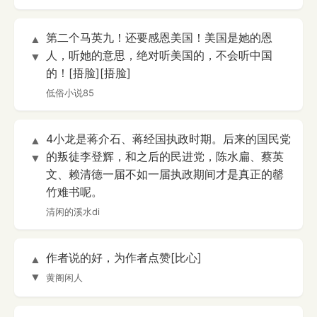
第二个马英九！还要感恩美国！美国是她的恩
▲
人，听她的意思，绝对听美国的，不会听中国
▼
的！[捂脸][捂脸]
低俗小说85
4小龙是蒋介石、蒋经国执政时期。后来的国民党
▲
的叛徒李登辉，和之后的民进党，陈水扁、蔡英
▼
文、赖清德一届不如一届执政期间才是真正的罄
竹难书呢。
清闲的溪水di
作者说的好，为作者点赞[比心]
▲
▼
黄阁闲人