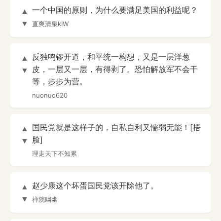
一个中国的原则，为什么要满足美国的利益呢？
▲
▼
直爽清泉kIW
反独鸣锣开道，和平统一构想，又是一层洋葱
▲
皮，一层又一层，有得剥了。恐怕解放军不会干
▼
等，步步为营。
nuonuo620
国民党就是这样子的，自私自利又懦弱无能！[捂
▲
脸]
▼
理走天下不知累
赵少康这个坏蛋国民党该开除他了。
▲
▼
禅院幽幽