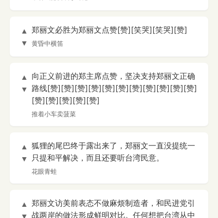
郑丽文必胜为郑丽文点赞[赞][笑哭][笑哭][赞]
▲
▼
黄昏中横笛
向正义前进的郑主席点赞，坚决支持郑丽文正确
▲
路线[赞][赞][赞][赞][赞][赞][赞][赞][赞][赞][赞]
▼
[赞][赞][赞][赞][赞]
推着小车卖菠菜
狐狸的尾巴终于露出来了，郑丽文一直没提统一
▲
只提和平解决，而且还要听台湾民意。
▼
花眼青蛙
郑丽文访美前表态不做麻烦制造者，和民进党引
▲
战两岸的做法形成鲜明对比。任何想把台湾从中
▼