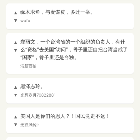
缘木求鱼，与虎谋皮，多此一举。
▲
▼
wufu
郑丽文，一个台湾省的一个组织的负责人，有什
▲
么“资格”去美国“访问”，骨子里还自把台湾当成了
▼
“国家”，骨子里还是台独。
清新西柚
黑泽志玲。
▲
▼
光辉岁月70822881
美国人是你们的恩人？！国民党走不远！
▲
▼
无双风铃jr