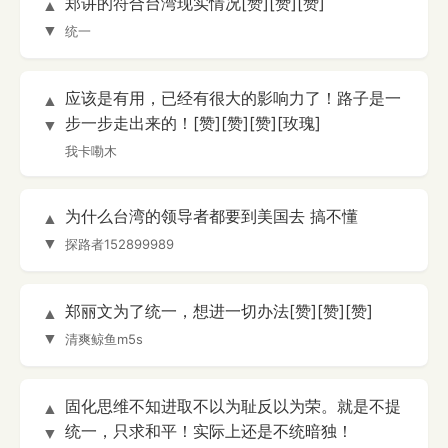
郑讲的符合台湾现实情况[赞][赞][赞]
▲
▼
统一
应该是有用，已经有很大的影响力了！路子是一
▲
步一步走出来的！[赞][赞][赞][玫瑰]
▼
我卡嘞木
为什么台湾的领导者都要到美国去 搞不懂
▲
▼
探路者152899989
郑丽文为了统一，想进一切办法[赞][赞][赞]
▲
▼
清爽鲸鱼m5s
固化思维不知进取不以为耻反以为荣。就是不提
▲
统一，只求和平！实际上还是不统暗独！
▼