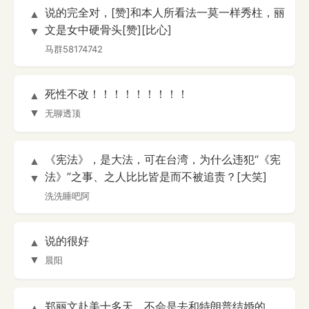
说的完全对，[赞]和本人所看法一莫一样秀柱，丽
▲
文是女中硬骨头[赞][比心]
▼
马群58174742
死性不改！！！！！！！！！
▲
▼
无聊透顶
《宪法》，是大法，可在台湾，为什么违犯“《宪
▲
法》”之事、之人比比皆是而不被追责？[大笑]
▼
洗洗睡吧阿
说的很好
▲
▼
晨阳
郑丽文赴美十多天，不会是去和特朗普结婚的
▲