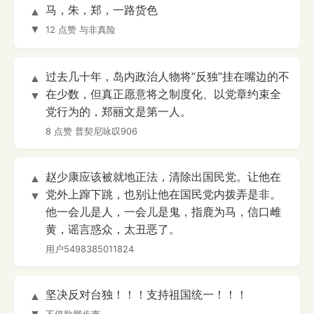
马，朱，郑，一路货色
▲
▼
12 点赞
与非真险
过去几十年，岛内政治人物将“反独”挂在嘴边的不
▲
在少数，但真正愿意将之制度化、以党章约束全
▼
党行为的，郑丽文是第一人。
8 点赞
普契尼咏叹906
赵少康应该被就地正法，清除出国民党。让他在
▲
党外上蹿下跳，也别让他在国民党内拨弄是非。
▼
他一会儿是人，一会儿是鬼，指鹿为马，信口雌
黄，谣言惑众，太丑恶了。
用户5498385011824
坚决反对台独！！！支持祖国统一！！！
▲
▼