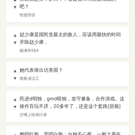
吧？
▼
悟道悟语
赵少康是国民党最太的敌人，应该用最快的时间
▲
开除赵少康，
▼
杨满华584
她代表谁出访美国？
▲
▼
雨夜清洁工
民进d明独，gmd暗独，攻守兼备，合作演戏。这
▲
操作百玩不厌，20多年了，还是这个套路[捂脸]
▼
沙滩上绘画行者
赖唱红脸，歪唱白脸；台独不心死。一厢之愿在
▲