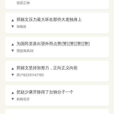
雷部正神
郑丽文压力最大坏在那些大老独身上
▲
▼
海都良
为国民党喜出望外而点赞[赞][赞][赞][赞]
▲
▼
洒脱海风SE
郑丽文坚持加努力，正向正义向前
▲
▼
用户92291147195
把赵少康开除得了台独分子一个
▲
▼
刺桐花开