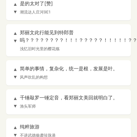
是的太对了[赞]
▲
▼
潮流达人庄河9E1
郑丽文此行能见到特郎普
▲
吗？？？？？？？？！！！？？？？？！！！！！？
▼
浅忆旧时光里的樱花殇
简单的事情，复杂化，统一是根，发展是叶。
▲
▼
风声吹乱的构想
千锤敲罗一锤定音，看郑丽文美回就明白了。
▲
▼
渔头军师
纯粹旅游
▲
▼
不讲武德偷袭珍珠港