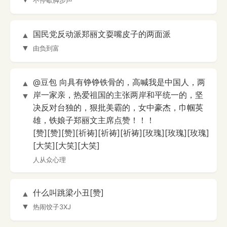
不停歇脚步声
国民党反动派郑丽文耍嘴皮子的两面派
▲
▼
由负到富
@豆包 向具有铮铮铁骨的，高喊我是中国人，两
▲
岸一家亲，热爱祖国的主张两岸和平统一的，坚
▼
决反对台独的，狠批美霸的，女中豪杰，巾帼英
雄，铁娘子郑丽文主席点赞！！！
[赞][赞][赞][祈祷][祈祷][祈祷][玫瑰][玫瑰][玫瑰]
[大笑][大笑][大笑]
人从众心理
什么叫跳梁小丑[赞]
▲
▼
热闹饺子3XJ