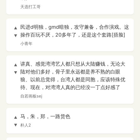
天选打工哥
民进d明独，gmd暗独，攻守兼备，合作演戏。这
▲
操作百玩不厌，20多年了，还是这个套路[捂脸]
▼
小青年
讲真、感觉湾湾艺人都只想从大陆赚钱，无论大
▲
陆对他们多好，骨子里永远都是养不熟的白眼
▼
狼、以前总觉得，台湾人都是同胞，应该特殊优
待、现在，对湾湾人真的已经没一丁点好感了
自若画板sej
马，朱，郑，一路货色
▲
▼
朴人2