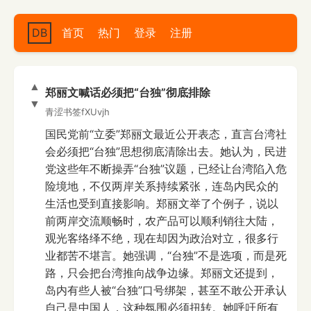
DB
首页
热门
登录
注册
▲
郑丽文喊话必须把“台独”彻底排除
▼
青涩书签fXUvjh
国民党前“立委”郑丽文最近公开表态，直言台湾社
会必须把“台独”思想彻底清除出去。她认为，民进
党这些年不断操弄“台独”议题，已经让台湾陷入危
险境地，不仅两岸关系持续紧张，连岛内民众的
生活也受到直接影响。郑丽文举了个例子，说以
前两岸交流顺畅时，农产品可以顺利销往大陆，
观光客络绎不绝，现在却因为政治对立，很多行
业都苦不堪言。她强调，“台独”不是选项，而是死
路，只会把台湾推向战争边缘。郑丽文还提到，
岛内有些人被“台独”口号绑架，甚至不敢公开承认
自己是中国人，这种氛围必须扭转。她呼吁所有