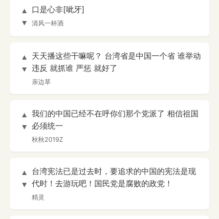
口是心非[呲牙]
▲
▼
清风一杯酒
天天播这些干嘛呢？ 台湾省是中国一个省 谁举动
▲
违反 就抓谁 严惩 就好了
▼
亲边草
我们的中国已经不在呼你们那个党派了 相信祖国
▲
必须统一
▼
秋秋2019Z
台湾宪法已是过去时，要追求的中国的宪法是现
▲
代时！去游玩吧！国民党是腐败的政党！
▼
精灵