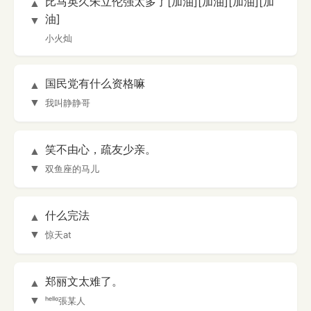
比马英久朱立伦强太多了[加油][加油][加油][加
▲
油]
▼
小火灿
国民党有什么资格嘛
▲
▼
我叫静静哥
笑不由心，疏友少亲。
▲
▼
双鱼座的马儿
什么完法
▲
▼
惊天at
郑丽文太难了。
▲
▼
ʰᵉˡˡᵒ張某人