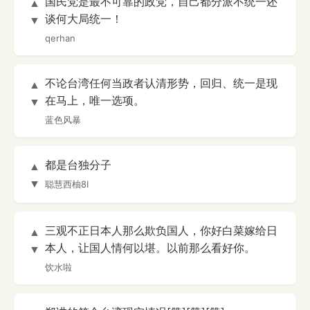
国民党是最不可靠的政党，自己都分派不统一还
▲
谈何大局统一！
▼
qerhan
不论台湾任何当政者认清形势，回归、统一是现
▲
在马上，唯一选项。
▼
蓝色风暴
都是台独分子
▲
▼
聪慧西柚8I
三观不正日本人那么欺负国人，你好白菜嫁给日
▲
本人，让国人情何以堪。以前那么看好你。
▼
饮水啦