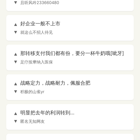
▼
且听风吟233660480
好企业一般不上市
▲
▼
就这么不招人待见
那转移支付我们都有份，要分一杯牛奶哦[呲牙]
▲
▼
足疗按摩纳入医保
战略定力，战略耐力，佩服合肥
▲
▼
积极的山雀yr
明显把去年的利润转到…
▲
▼
匿名无知网友