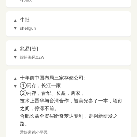
牛批
▲
▼
shellgun
兆易[赞]
▲
▼
缤纷海风0ZW
十年前中国布局三家存储公司:
▲
①闪存，长江一家
▼
②内存，晋华、长鑫，两家，
技术上晋华与台湾合作，被美光参了一本，顷刻
之间，停滞不前。
合肥长鑫全资买断奇梦达专利，走创新研发之
路。
爱好道德小平民