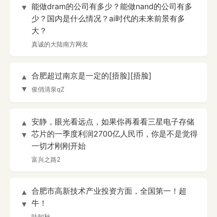
能做dram的公司有多少？能做nand的公司有多
▼
少？国内是什么情况？ai时代的未来前景有多
大？
真诚的大陆南方网友
合肥超过南京是一定的[捂脸][捂脸]
▲
▼
俊俏清泉qZ
安静，眼光看远点，如果你再看看三星电子存储
▲
芯片的一季度利润2700亿人民币，你是不是觉得
▼
一切才刚刚开始
富兴之路2
合肥市高新技术产业投资方面，全国第一！超
▲
牛！
▼
叶知秋