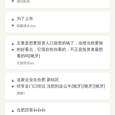
▼
望日听风
为了上市
▲
▼
聪颖溪水Jus
主要是想要投资人口袋里的钱了，业绩当然要做
▲
的好看点，它现在给你看的，不正是投资者最想
▼
看的吗[呲牙]
无双阳光so.
这家企业在合肥 新站区
▲
经常走门口经过 没想到这么牛[呲牙][呲牙][呲牙]
▼
缥缈1
合肥厉害👍👍👍
▲