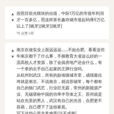
按照目前光模块的估值，中际1万亿的市值年利润
▲
才一百多亿，照这样算长鑫存储市值起码🉐5万亿
▼
以上了[呲牙][呲牙][呲牙]
15 点赞
LiB
南京在做实业上面远远远……不如合肥。看看这些
▲
年南京都干了什么事，手握教育大省这么好的一
▼
流高校人才资源，除了会搞房地产还会什么，有
一个拿的出手自己起家的王牌行业吗。
从杭州到武汉，所有的副省级城市里，成绩最拉
垮就是南京。不说南京，就说苏锡常，每个都有
自己的独门武艺，行业巨无霸，常州的新能源产
业、无锡堪称中国的功率半导体之王、苏州就是
站在光里的男人，武汉有自己的光谷，合肥更不
容易，自己攒下了这份家底。
写下这些心里非常难受[泣不成声]