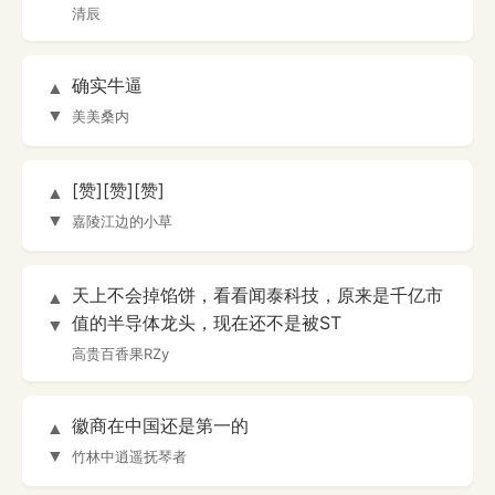
清辰
确实牛逼
▲
▼
美美桑内
[赞][赞][赞]
▲
▼
嘉陵江边的小草
天上不会掉馅饼，看看闻泰科技，原来是千亿市
▲
值的半导体龙头，现在还不是被ST
▼
高贵百香果RZy
徽商在中国还是第一的
▲
▼
竹林中逍遥抚琴者