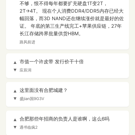
不够，恨不得每年都要扩充硬盘1T变2T，
2T→4T。 现在个人消费DDR4/DDR5内存已经大
幅回落，而3D NAND还在继续涨价就是最好的佐
证。 年底的第三生产线完工+苹果供应链，27年
长江存储跨界批量供货HBM。
路风前进
市值一个许皮带 发行价干十倍
▲
▼
应辰润
这里面没有合肥城建？
▲
▼
盛jian国9G3V
合肥那些年招商的负责人是谁啊，这么6吗
▲
▼
遇书临疯2