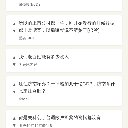
敏锐暖阳6DE
所以的上市公司都一样，刚开始发行的时候数据
▲
都非常漂亮，以后嘛就说不清楚了[捂脸]
▼
爱瓷1961
我们老百姓能有多少收入
▲
▼
冬天吃芒果
这让济南咋办？一下增加几千亿GDP，济南拿什
▲
么来压合肥？
▼
Xndpl
都是去科创，普通散户摇奖的资格都没有
▲
▼
用户467414706448