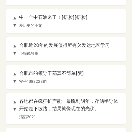
中一个中石油来了！[捂脸][捂脸]
▲
▼
爱历史的小龙
合肥近20年的发展值得所有欠发达地区学习
▲
▼
小梅说故事
合肥市的领导干部真不简单[赞]
▲
▼
安子168822881
各地都在疯狂扩产能，最晚到明年，存储半导体
▲
开始走下坡路，结局就像现在的光伏。
▼
滔滔2021