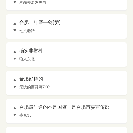
▼
容颜未老发先白
合肥十年磨一剑[赞]
▲
▼
七六老转
确实非常棒
▲
▼
狼人东北
合肥好样的
▲
▼
无忧的百灵鸟7KC
合肥最牛逼的不是国资，是合肥市委宣传部
▲
▼
镜像35