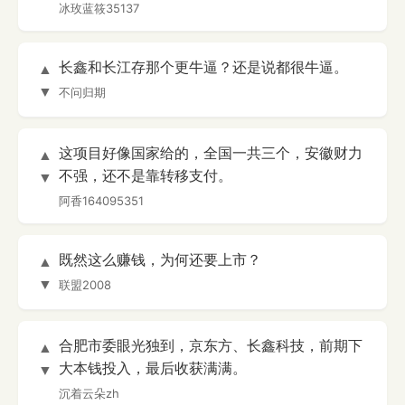
冰玫蓝筱35137
长鑫和长江存那个更牛逼？还是说都很牛逼。
▲
▼
不问归期
这项目好像国家给的，全国一共三个，安徽财力
▲
不强，还不是靠转移支付。
▼
阿香164095351
既然这么赚钱，为何还要上市？
▲
▼
联盟2008
合肥市委眼光独到，京东方、长鑫科技，前期下
▲
大本钱投入，最后收获满满。
▼
沉着云朵zh