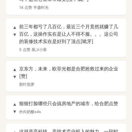
14 点赞
半盏时光
前三年都亏了几百亿，最近三个月竟然就赚了几
▲
百亿，这操作实在是让人不得不服。。。这公司
▼
的装修技术实在是好到了顶点[呲牙]
5 点赞
慕乄小寒
京东方，未来，欧菲光都是合肥抢救过来的企业
▲
[赞]
▼
那叶茄萝
狠狠打脸哪些只会搞房地产的城市，给合肥点赞
▲
▼
外向奶酪s4s
这就是高科技、高技术产业投入的魅力，一段时