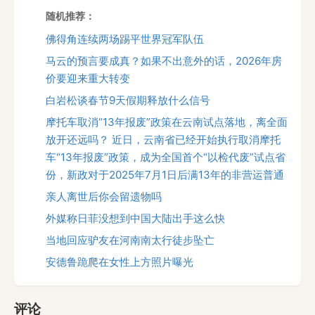
随机推荐：
佛得角连续两场踢平世界冠军队伍
马云的预言要成真？如果不出意外的话，2026年房
价要迎来重大转变
白岩松谈春节9天假期释放什么信号
摩托车取消“13年报废”政策在云南试点落地，离全面
放开还远吗？ 近日，云南省已经开始执行取消摩托
车“13年报废”政策，成为全国首个“以检代废”试点省
份，新政对于2025年7月1日后满13年的非营运普通
亲人离世后你会留遗物吗
外媒称日菲没想到中国大陆出手这么快
当地回应驴友在河南南太行徒步坠亡
安德鲁跪爬在女性上方照片曝光
评论