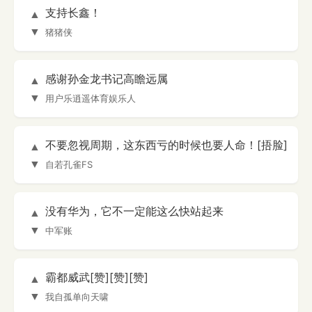
支持长鑫！
▲
▼
猪猪侠
感谢孙金龙书记高瞻远属
▲
▼
用户乐逍遥体育娱乐人
不要忽视周期，这东西亏的时候也要人命！[捂脸]
▲
▼
自若孔雀FS
没有华为，它不一定能这么快站起来
▲
▼
中军账
霸都威武[赞][赞][赞]
▲
▼
我自孤单向天啸