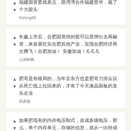
福建国资委就差点，跟湾湾合作福建晋华，栽了
▲
个大跟头
▼
fishing68
长鑫上市后，合肥国资持的股可以质押出去再融
▲
资，来发展壮实合肥其他产业，实现合肥经济再
▼
次腾飞！合肥加油！ 安徽加油！💪💪💪
山涧秋枫
肥哥是有格局的，当年京东方也是肥哥力排众议
▲
从死亡线上拉回来的，才有了今天液晶面板的龙
▼
头企业
高原狼
如果把现有的内存电压制式，改成多级电压，那
▲
么，单个内存单元，存储的信息，就从一比特成
▼