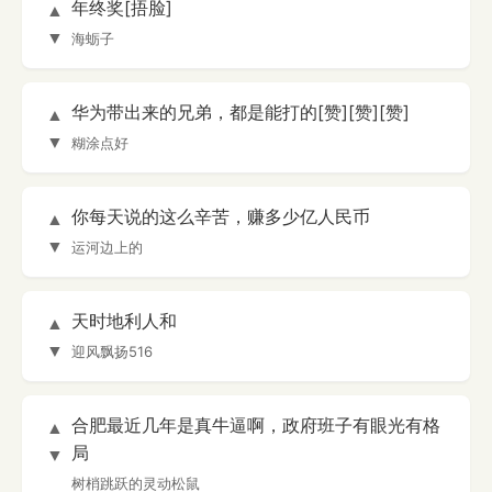
年终奖[捂脸]
▲
▼
海蛎子
华为带出来的兄弟，都是能打的[赞][赞][赞]
▲
▼
糊涂点好
你每天说的这么辛苦，赚多少亿人民币
▲
▼
运河边上的
天时地利人和
▲
▼
迎风飘扬516
合肥最近几年是真牛逼啊，政府班子有眼光有格
▲
局
▼
树梢跳跃的灵动松鼠