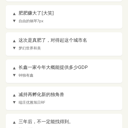
肥肥赚大了[大笑]
▲
▼
自由的钢琴7px
这次是真肥了，对得起这个城市名
▲
▼
梦幻世界和美
长鑫一家今年大概能提供多少GDP
▲
▼
钟独有鑫
减持再孵化新的独角兽
▲
▼
端庄优雅旭日RF
三年后，不一定能找得到。
▲