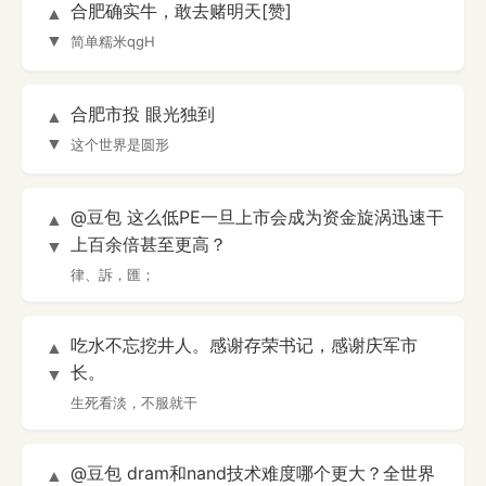
合肥确实牛，敢去赌明天[赞]
▲
▼
简单糯米qgH
合肥市投 眼光独到
▲
▼
这个世界是圆形
@豆包 这么低PE一旦上市会成为资金旋涡迅速干
▲
上百余倍甚至更高？
▼
律、訴，匯；
吃水不忘挖井人。感谢存荣书记，感谢庆军市
▲
长。
▼
生死看淡，不服就干
@豆包 dram和nand技术难度哪个更大？全世界
▲