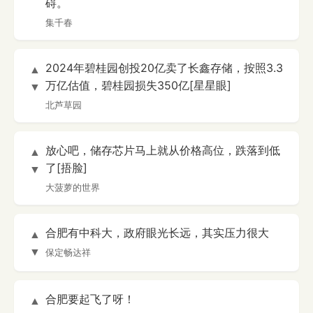
碍。
集千春
2024年碧桂园创投20亿卖了长鑫存储，按照3.3
▲
万亿估值，碧桂园损失350亿[星星眼]
▼
北芦草园
放心吧，储存芯片马上就从价格高位，跌落到低
▲
了[捂脸]
▼
大菠萝的世界
合肥有中科大，政府眼光长远，其实压力很大
▲
▼
保定畅达祥
合肥要起飞了呀！
▲