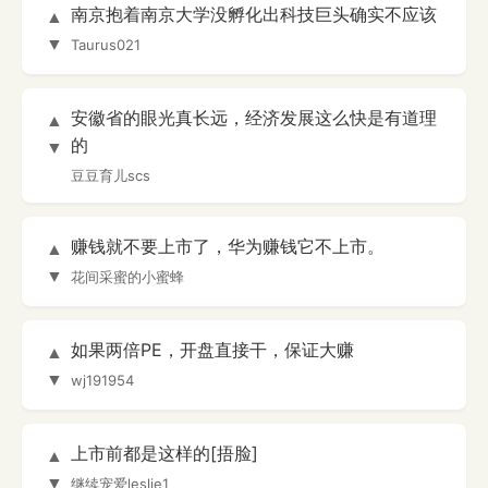
南京抱着南京大学没孵化出科技巨头确实不应该
▲
▼
Taurus021
安徽省的眼光真长远，经济发展这么快是有道理
▲
的
▼
豆豆育儿scs
赚钱就不要上市了，华为赚钱它不上市。
▲
▼
花间采蜜的小蜜蜂
如果两倍PE，开盘直接干，保证大赚
▲
▼
wj191954
上市前都是这样的[捂脸]
▲
▼
继续宠爱leslie1