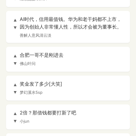
AI时代，信用最值钱。华为和老干妈都不上市，
▲
因为创始人非常懂人性，所以才会被为董事长。
▼
善解人意风清云淡
合肥一哥不是刚进去
▲
▼
佛山叶问
奖金发了多少[大笑]
▲
▼
梦幻溪水5sp
2倍？那借钱都要打新了吧
▲
▼
小jun