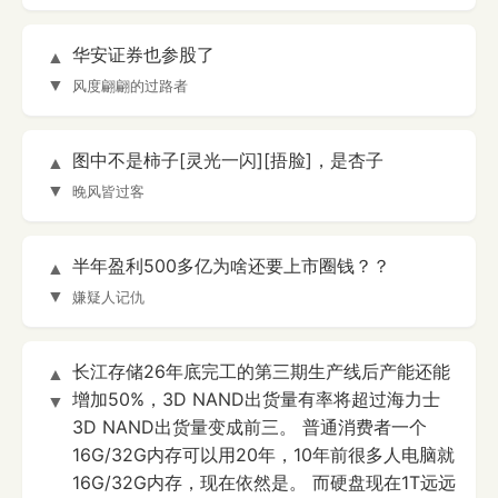
华安证券也参股了
▲
▼
风度翩翩的过路者
图中不是柿子[灵光一闪][捂脸]，是杏子
▲
▼
晚风皆过客
半年盈利500多亿为啥还要上市圈钱？？
▲
▼
嫌疑人记仇
长江存储26年底完工的第三期生产线后产能还能
▲
增加50%，3D NAND出货量有率将超过海力士
▼
3D NAND出货量变成前三。 普通消费者一个
16G/32G内存可以用20年，10年前很多人电脑就
16G/32G内存，现在依然是。 而硬盘现在1T远远