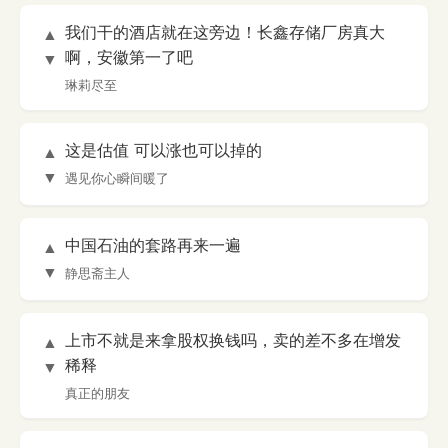
我们干的酒店就在这旁边！长鑫存储厂房真大
▲
啊，安徽第一了吧
▼
琳莉尽至
这是估值 可以涨也可以掉的
▲
▼
遇见你心瞬间暖了
中国石油的套路再来一遍
▲
▼
静思斋主人
上市不就是来拿股权换钱吗，卖的差不多在增发
▲
稀释
▼
真正的朋友