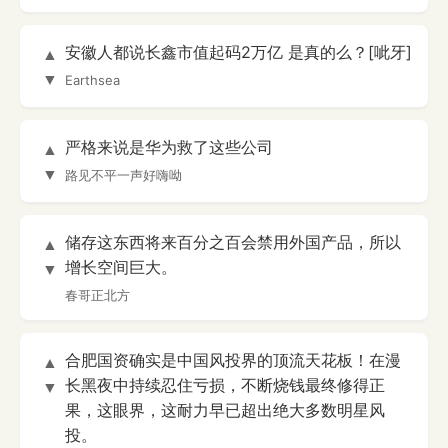
安徽人都说长鑫市值起码2万亿 是真的么？[呲牙]
▲
▼
Earthsea
严格来说是华为救了这些公司
▲
▼
路见不平一声好嗨呦
储存这东西将来百分之百会禁用外国产品，所以
▲
增长空间巨大。
▼
春哥正北方
合肥国资确实是中国风投界的顶流天花板！在漫
▲
长黑夜中持续忍住亏损，不断烧钱最终修得正
▼
果，这眼界，这耐力早已超出绝大多数明星风
投。