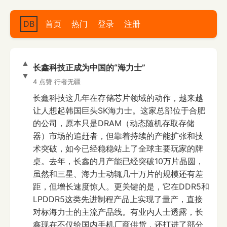
DB
首页
热门
登录
注册
▲
长鑫科技正成为中国的“海力士”
▼
4 点赞
行者无疆
长鑫科技这几年在存储芯片领域的动作，越来越
让人想起韩国巨头SK海力士。这家总部位于合肥
的公司，原本只是DRAM（动态随机存取存储
器）市场的追赶者，但靠着持续的产能扩张和技
术突破，如今已经稳稳站上了全球主要玩家的牌
桌。去年，长鑫的月产能已经突破10万片晶圆，
虽然和三星、海力士动辄几十万片的规模还有差
距，但增长速度惊人。更关键的是，它在DDR5和
LPDDR5这类先进制程产品上实现了量产，直接
对标海力士的主流产品线。有业内人士透露，长
鑫现在不仅给国内手机厂商供货，还打进了部分