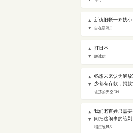
新仇旧帐一齐找小
▲
▼
自在溪流Oi
打日本
▲
▼
鹏诚信
畅想未来认为解放
▲
少都有存款，捐款
▼
坦荡的天空CN
我们老百姓只需要
▲
间把这闹事的给剁
▼
端庄晚风S