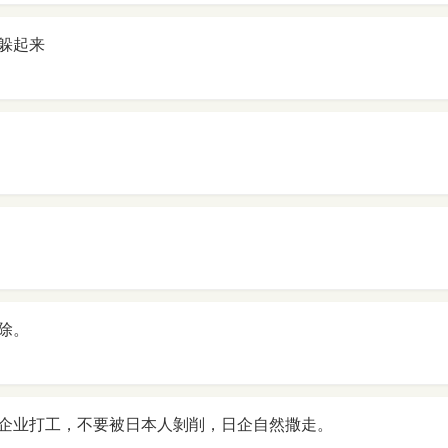
躲起来
除。
企业打工，不要被日本人剝削，日企自然撒走。