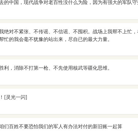
去的中国，现代战争对老百性没什么为险，因为有强大的军队守
我绝对不紧张、不传谣、不信谣、不囤积。战场上我帮不上忙，
帮忙的我会毫不犹豫的站出来，尽自已的最大力量。
胜利，消除不打第一枪、不先使用核武等疆化思维。
！[灵光一闪]
咱们百姓不要恐怕我们的军人有办法对付的新旧账一起算