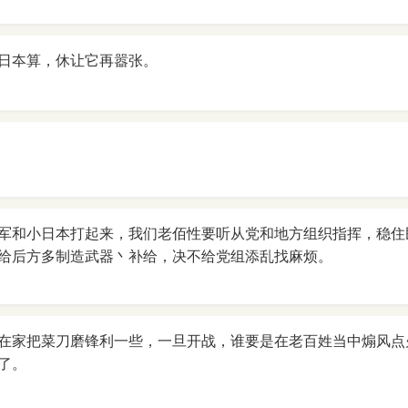
日夲算，休让它再嚣张。
军和小日本打起来，我们老佰性要听从党和地方组织指挥，稳住
给后方多制造武器丶补给，决不给党组添乱找麻烦。
在家把菜刀磨锋利一些，一旦开战，谁要是在老百姓当中煽风点
了。