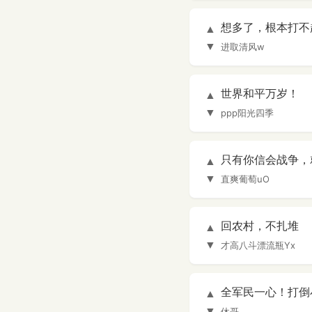
想多了，根本打不
▲
▼
进取清风w
世界和平万岁！
▲
▼
ppp阳光四季
只有你信会战争，
▲
▼
直爽葡萄uO
回农村，不扎堆
▲
▼
才高八斗漂流瓶Yx
全军民一心！打倒
▲
▼
休哥