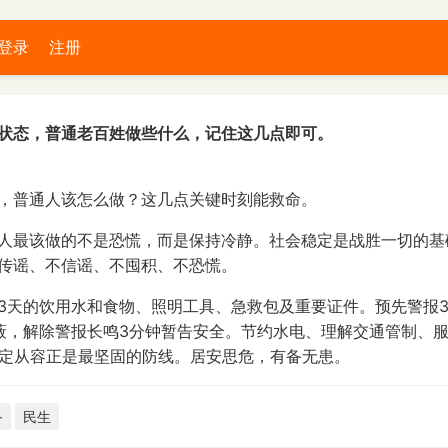
登录
注册
状态，普通老百姓做些什么，记住这几点即可。
，普通人该怎么做？这几点关键时刻能救命。
人最该做的不是恐慌，而是保持冷静。社会稳定是战胜一切的基
传谣、不信谣、不囤积、不恐慌。
3天的饮用水和食物、照明工具、急救包及重要证件。预先警报3
蔽，解除警报长鸣3分钟暂告安全。节约水电、理解交通管制、
镇定从容正是最坚固的防线。居安思危，有备无患。
备
民生