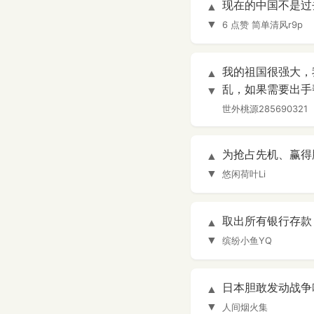
现在的中国不是过
▲
▼
6 点赞
简单清风r9p
我的祖国很强大，
▲
乱，如果需要出手
▼
世外桃源285690321
为抢占先机、赢得
▲
▼
悠闲荷叶Li
取出所有银行存款
▲
▼
缤纷小鱼YQ
日本胆敢发动战争
▲
▼
人间烟火集