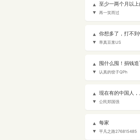
至少一两个月以上
▲
▼
再一笑而过
你想多了，打不到
▲
▼
率真豆浆US
囤什么囤！捐钱造
▲
▼
认真的饺子QPh
现在有的中国人，上
▲
▼
公民郑国强
每家
▲
▼
平凡之路276815485