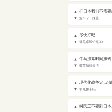
打日本我们不需要
▲
▼
亚平宁一抹蓝
尽快打吧
▲
▼
远见卓识铅笔00
牛马抓紧时间搬砖
▲
▼
薄荷加妇炎洁
现代化战争定点清
▲
▼
非凡饼干hs
叫民工不要到日本
▲