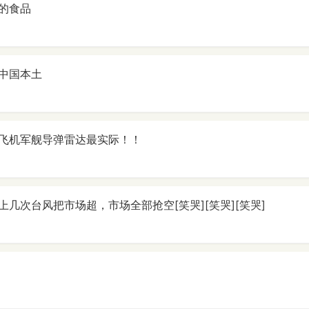
的食品
中国本土
飞机军舰导弹雷达最实际！！
几次台风把市场超，市场全部抢空[笑哭][笑哭][笑哭]