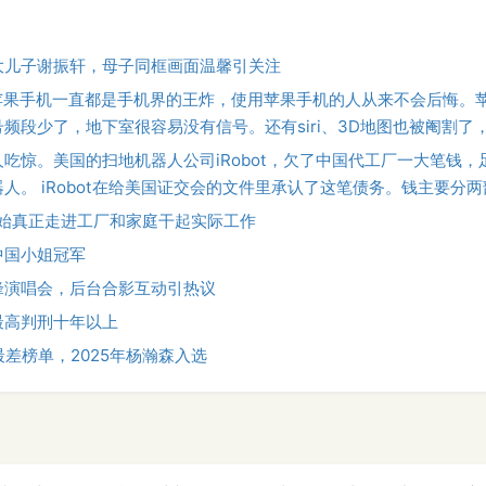
大儿子谢振轩，母子同框画面温馨引关注
“苹果手机一直都是手机界的王炸，使用苹果手机的人从来不会后悔。
频段少了，地下室很容易没有信号。还有siri、3D地图也被阉割了
吃惊。美国的扫地机器人公司iRobot，欠了中国代工厂一大笔钱，
人。 iRobot在给美国证交会的文件里承认了这笔债务。钱主要分
开始真正走进工厂和家庭干起实际工作
中国小姐冠军
锋演唱会，后台合影互动引热议
最高判刑十年以上
最差榜单，2025年杨瀚森入选