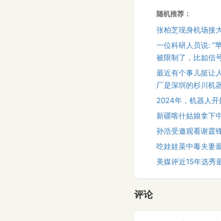
随机推荐：
张柏芝现身机场接
一位科研人员说: 
被限制了，比如信号
最近有个事儿挺让人
厂是深圳的杉川机器
2024年，机器人
新疆喀什姑娘拿下
孙浩受邀观看谢霆
吃娃娃菜中毒夫妻
美媒评近15年选秀
评论