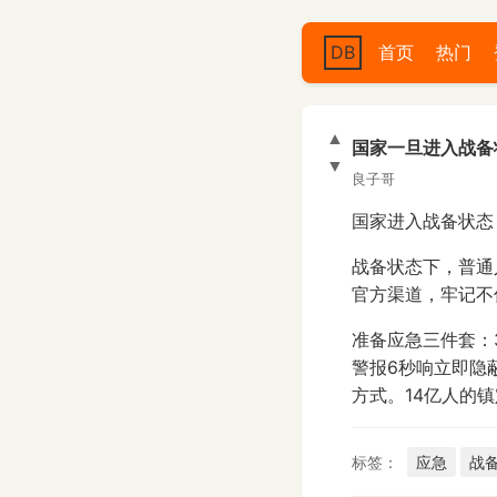
DB
首页
热门
▲
国家一旦进入战备
▼
良子哥
国家进入战备状态
战备状态下，普通
官方渠道，牢记不
准备应急三件套：
警报6秒响立即隐
方式。14亿人的
标签：
应急
战