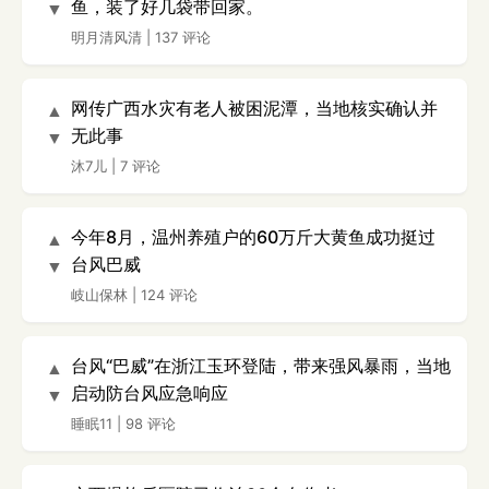
鱼，装了好几袋带回家。
▼
明月清风清
|
137 评论
网传广西水灾有老人被困泥潭，当地核实确认并
▲
无此事
▼
沐7儿
|
7 评论
今年8月，温州养殖户的60万斤大黄鱼成功挺过
▲
台风巴威
▼
岐山保林
|
124 评论
台风“巴威”在浙江玉环登陆，带来强风暴雨，当地
▲
启动防台风应急响应
▼
睡眠11
|
98 评论