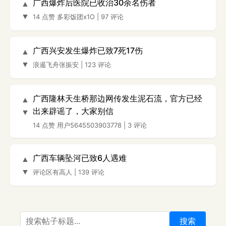
广西爆炸后医院已收治30余名伤者
▲
▼
14 点赞
多彩饭团x1O
|
97 评论
广西兴安发生爆炸已致7死17伤
▲
▼
浪遏飞舟张振安
|
123 评论
广西隆林天生桥那边网传发生泥石流，官方已经
▲
出来辟谣了，大家别信
▼
14 点赞
用户5645503903778
|
3 评论
广西车辆坠河已致6人遇难
▲
▼
评论区有高人
|
139 评论
搜索