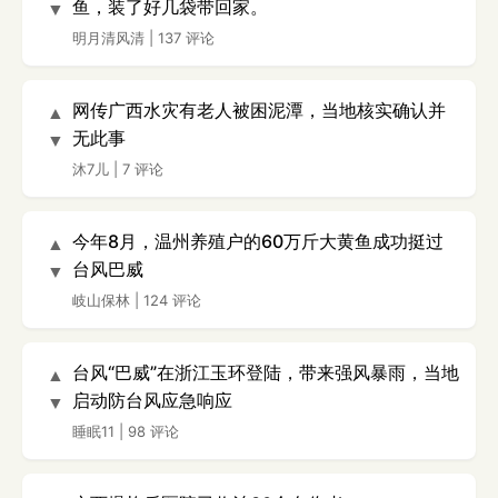
鱼，装了好几袋带回家。
▼
明月清风清
|
137 评论
网传广西水灾有老人被困泥潭，当地核实确认并
▲
无此事
▼
沐7儿
|
7 评论
今年8月，温州养殖户的60万斤大黄鱼成功挺过
▲
台风巴威
▼
岐山保林
|
124 评论
台风“巴威”在浙江玉环登陆，带来强风暴雨，当地
▲
启动防台风应急响应
▼
睡眠11
|
98 评论