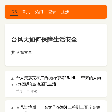
DB
首页
热门
登录
注册
台风天如何保障生活安全
共 9 篇文章
台风美莎克在广西境内停留26小时，带来的风雨
▲
持续影响当地居民生活
▼
兰舟
|
95 评论
台风过境后，一名女子在海滩上捡到上百斤金鲳
▲