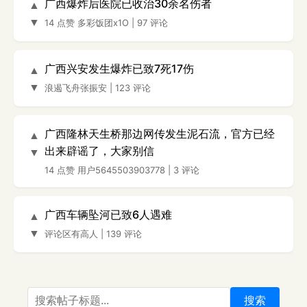
广西爆炸后医院已收治30余名伤者
▲
▼
14 点赞
多彩饭团x1O
|
97 评论
广西兴安发生爆炸已致7死17伤
▲
▼
浪遏飞舟张振安
|
123 评论
广西隆林天生桥那边网传发生泥石流，官方已经
▲
出来辟谣了，大家别信
▼
14 点赞
用户5645503903778
|
3 评论
广西车辆坠河已致6人遇难
▲
▼
评论区有高人
|
139 评论
搜索