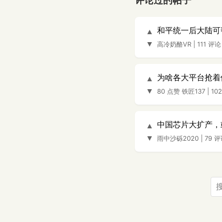
评论过的帖子
和平统一后大陆可
▲
▼
高冷奶酪VR
|
111 评论
为啥各大平台抢着
▲
▼
80 点赞
铁匠137
|
10
中国芯片大扩产，
▲
▼
雨中沙砾2020
|
79 