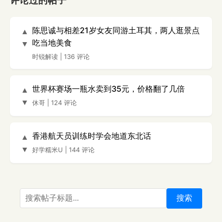
评论过的帖子
陈思诚与相差21岁女友同游土耳其，两人逛景点
▲
吃当地美食
▼
时锐解读
|
136 评论
世界杯赛场一瓶水卖到35元，价格翻了几倍
▲
▼
休哥
|
124 评论
香港航天员训练时学会地道东北话
▲
▼
好学糯米U
|
144 评论
搜索