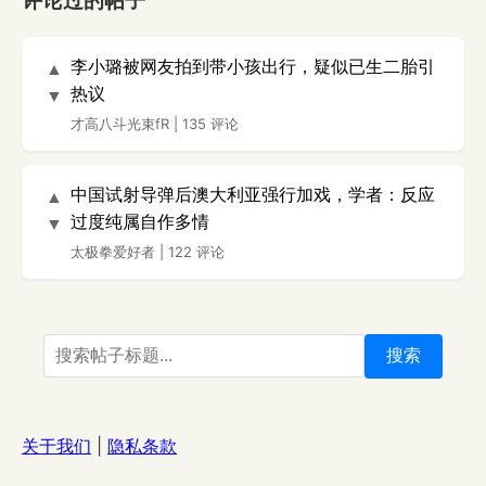
评论过的帖子
李小璐被网友拍到带小孩出行，疑似已生二胎引
▲
热议
▼
才高八斗光束fR
|
135 评论
中国试射导弹后澳大利亚强行加戏，学者：反应
▲
过度纯属自作多情
▼
太极拳爱好者
|
122 评论
搜索
关于我们
|
隐私条款