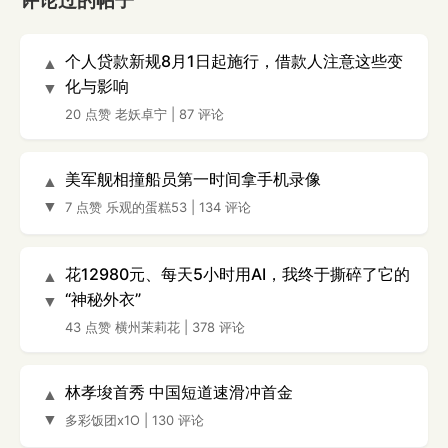
评论过的帖子
个人贷款新规8月1日起施行，借款人注意这些变
▲
化与影响
▼
20 点赞
老妖卓宁
|
87 评论
美军舰相撞船员第一时间拿手机录像
▲
▼
7 点赞
乐观的蛋糕53
|
134 评论
花12980元、每天5小时用AI，我终于撕碎了它的
▲
“神秘外衣”
▼
43 点赞
横州茉莉花
|
378 评论
林孝埈首秀 中国短道速滑冲首金
▲
▼
多彩饭团x1O
|
130 评论