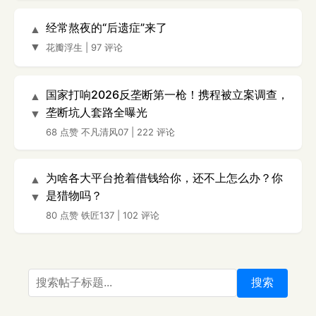
经常熬夜的“后遗症”来了
▲
▼
花瓣浮生
|
97 评论
国家打响2026反垄断第一枪！携程被立案调查，
▲
垄断坑人套路全曝光
▼
68 点赞
不凡清风07
|
222 评论
为啥各大平台抢着借钱给你，还不上怎么办？你
▲
是猎物吗？
▼
80 点赞
铁匠137
|
102 评论
搜索