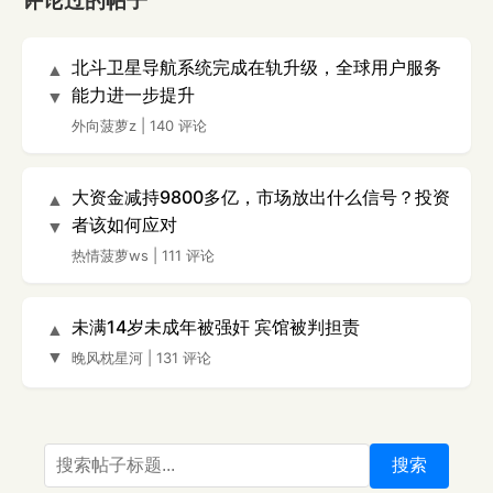
评论过的帖子
北斗卫星导航系统完成在轨升级，全球用户服务
▲
能力进一步提升
▼
外向菠萝z
|
140 评论
大资金减持9800多亿，市场放出什么信号？投资
▲
者该如何应对
▼
热情菠萝ws
|
111 评论
未满14岁未成年被强奸 宾馆被判担责
▲
▼
晚风枕星河
|
131 评论
搜索