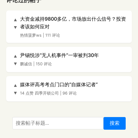
评论过的帖子
大资金减持9800多亿，市场放出什么信号？投资
▲
者该如何应对
▼
热情菠萝ws
|
111 评论
尹锡悦涉“无人机事件”一审被判30年
▲
▼
鹏诚信
|
150 评论
媒体评高考考点门口的“自媒体记者”
▲
▼
14 点赞
四季开锁公司
|
96 评论
搜索