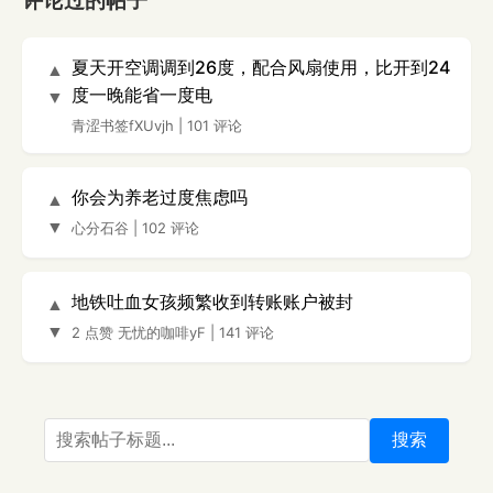
评论过的帖子
夏天开空调调到26度，配合风扇使用，比开到24
▲
度一晚能省一度电
▼
青涩书签fXUvjh
|
101 评论
你会为养老过度焦虑吗
▲
▼
心分石谷
|
102 评论
地铁吐血女孩频繁收到转账账户被封
▲
▼
2 点赞
无忧的咖啡yF
|
141 评论
搜索