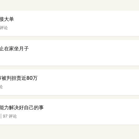
接大单
 评论
止在家坐月子
审被判担责近80万
评论
能力解决好自己的事
|
97 评论