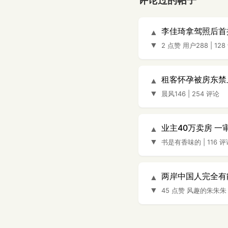
评论过的帖子
李佳琦拿驾照后首
▲
▼
2 点赞
用户288
|
128
租客怀孕被房东禁
▲
▼
晨风146
|
254 评论
业主40万卖房 一
▲
▼
书是有香味的
|
116 
两岸中国人完全有
▲
▼
45 点赞
风趣的朱朱朱