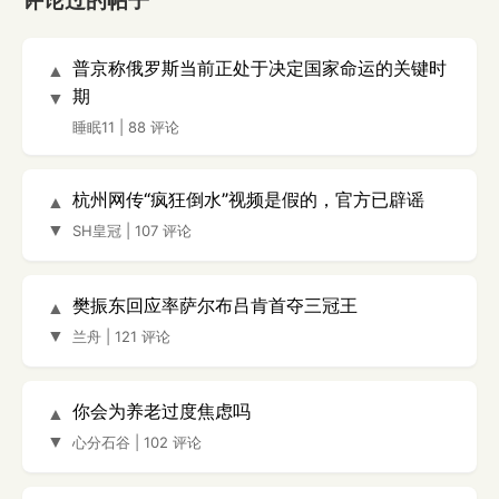
评论过的帖子
普京称俄罗斯当前正处于决定国家命运的关键时
▲
期
▼
睡眠11
|
88 评论
杭州网传“疯狂倒水”视频是假的，官方已辟谣
▲
▼
SH皇冠
|
107 评论
樊振东回应率萨尔布吕肯首夺三冠王
▲
▼
兰舟
|
121 评论
你会为养老过度焦虑吗
▲
▼
心分石谷
|
102 评论