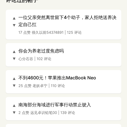
评论过的帖子
一位父亲突然离世留下4个幼子，家人拒绝送养决
▲
定自己扛
▼
17 点赞
很久以前54374891
|
125 评论
你会为养老过度焦虑吗
▲
▼
心分石谷
|
102 评论
不到4600元！苹果推出MacBook Neo
▲
▼
25 点赞
老妖卓宁
|
110 评论
南海部分海域进行军事行动禁止驶入
▲
▼
2 点赞
远见卓识铅笔00
|
139 评论