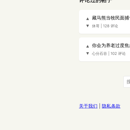
评论过的帖子
藏马熊当牧民面捕
▲
▼
休哥
|
128 评论
你会为养老过度焦
▲
▼
心分石谷
|
102 评论
关于我们
|
隐私条款