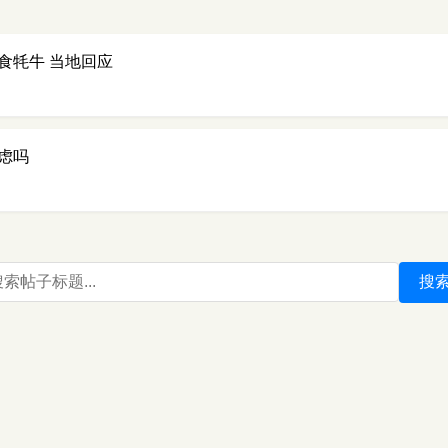
食牦牛 当地回应
虑吗
搜