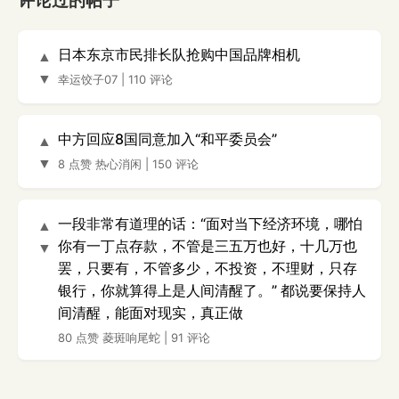
评论过的帖子
日本东京市民排长队抢购中国品牌相机
▲
▼
幸运饺子07
|
110 评论
中方回应8国同意加入“和平委员会”
▲
▼
8 点赞
热心消闲
|
150 评论
一段非常有道理的话：“面对当下经济环境，哪怕
▲
你有一丁点存款，不管是三五万也好，十几万也
▼
罢，只要有，不管多少，不投资，不理财，只存
银行，你就算得上是人间清醒了。” 都说要保持人
间清醒，能面对现实，真正做
80 点赞
菱斑响尾蛇
|
91 评论