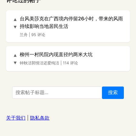
评论过的帖子
台风美莎克在广西境内停留26小时，带来的风雨
▲
持续影响当地居民生活
▼
兰舟
|
95 评论
柳州一村民院内现直径约两米大坑
▲
▼
钟秋洁郭情洁还爱纯洁
|
114 评论
搜索
关于我们
|
隐私条款